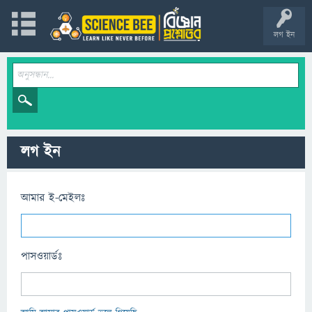
লগ ইন
লগ ইন
আমার ই-মেইলঃ
পাসওয়ার্ডঃ