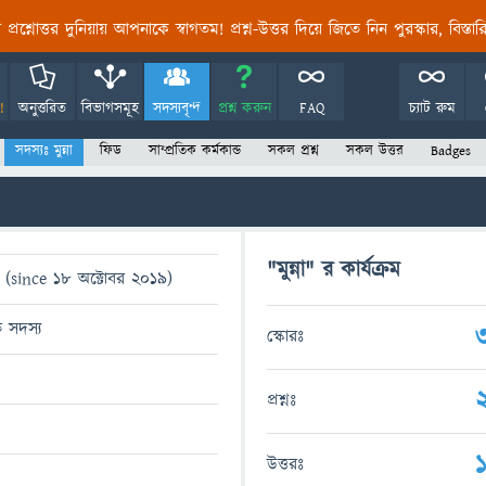
তির প্রশ্নোত্তর দুনিয়ায় আপনাকে স্বাগতম! প্রশ্ন-উত্তর দিয়ে জিতে নিন পুরস্কার, বিস্ত
!
অনুত্তরিত
বিভাগসমূহ
সদস্যবৃন্দ
প্রশ্ন করুন
FAQ
চ্যাট রুম
সদস্যঃ মুন্না
ফিড
সাম্প্রতিক কর্মকান্ড
সকল প্রশ্ন
সকল উত্তর
Badges
"মুন্না" র কার্যক্রম
 (since 18 অক্টোবর 2019)
ত সদস্য
স্কোরঃ
প্রশ্নঃ
উত্তরঃ