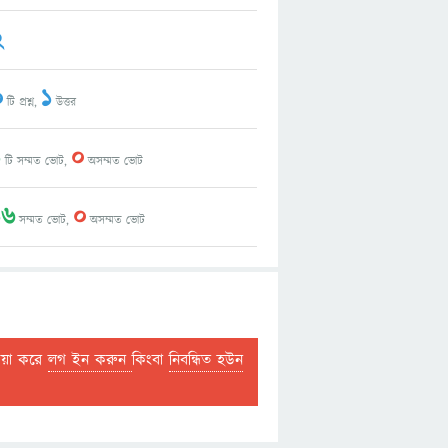
2
0
1
টি প্রশ্ন,
উত্তর
1
0
টি সম্মত ভোট,
অসম্মত ভোট
16
0
সম্মত ভোট,
অসম্মত ভোট
দয়া করে
লগ ইন করুন
কিংবা
নিবন্ধিত হউন