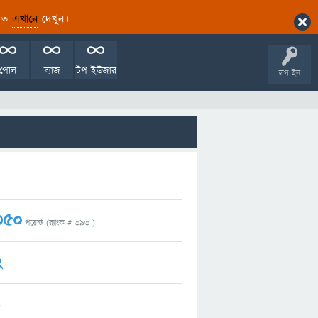
ারিত
এখানে
দেখুন।
পোল
ব্যাজ
টপ ইউজার
লগ ইন
350
পয়েন্ট (র‌্যাংক #
393
)
2
1