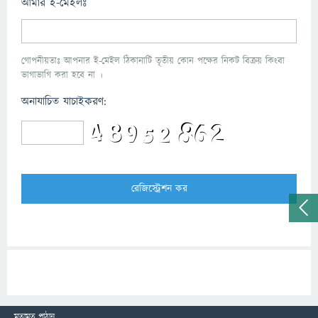
আমার ই-মেইলঃ
গোপনীয়তাঃ আপনার ই-মেইল ঠিকানাটি তৃতীয় কোন পক্ষের নিকট বিক্রয় কিংবা
ভাগাভাগি করা হবে না ।
অনাযাচিত যাচাইকরণ:
মতামত পাঠান