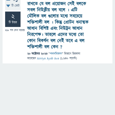
+1
রাখতে যে বল প্রয়োজন সেই বলকে
টি ভোট
সবল নিউক্লীয় বল বলে । এটি
2
মৌলিক বল গুলোর মধ্যে সবচেয়ে
শক্তিশালী বল । কিন্তু প্রোটন ধনাত্মক
টি উত্তর
আধান বিশিষ্ট এবং নিউট্রন আধান
419
বার দেখা হয়েছে
নিরপেক্ষ। তাহলে এদের মধ্যে তো
কোন বিকর্ষন বল নেই তবে এ বল
শক্তিশালী বল কেন ?
20 অক্টোবর 2023
"
পদার্থবিজ্ঞান
" বিভাগে
জিজ্ঞাসা
করেছেন
Asniya Ayub Ava
(
1,640
পয়েন্ট)