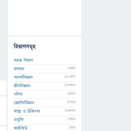
বিভাগসমূহ
সমস্ত বিভাগ
(641)
রসায়ন
(1,035)
পদার্থবিজ্ঞান
(1,830)
জীববিজ্ঞান
(159)
গণিত
(526)
জ্যোতির্বিজ্ঞান
(1,989)
স্বাস্থ্য ও চিকিৎসা
(736)
প্রযুক্তি
(67)
আইকিউ