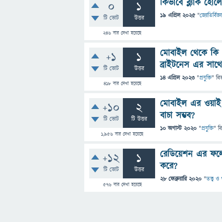
কিভাবে ব্ল্যাক হো
0
1
19 এপ্রিল 2025
"
জ্যোতির্বিজ্ঞ
টি ভোট
উত্তর
246
বার দেখা হয়েছে
মোবাইল থেকে কি প
+1
1
ব্রাইটনেস এর সাথে
টি ভোট
উত্তর
14 এপ্রিল 2023
"
প্রযুক্তি
" বি
418
বার দেখা হয়েছে
মোবাইল এর ওয়াই 
+10
2
বাচা সম্ভব?
টি ভোট
টি উত্তর
10 অগাস্ট 2020
"
প্রযুক্তি
" ব
1,956
বার দেখা হয়েছে
রেডিয়েশন এর ফলে ট
+12
1
করে?
টি ভোট
উত্তর
28 ফেব্রুয়ারি 2020
"
তত্ত্ব 
576
বার দেখা হয়েছে