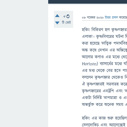
+3
08 নভেম্বর 2020
উত্তর প্রদান
করেছ
টি ভোট
হকিং বিকিরণ হল কৃষ্ণগহ্
এলাকা। কৃষ্ণবিবরের ঘটনা দ
করা হয়েছে তাত্ত্বিক পদার্
অঙ্ক কষে দেখান এর অস্তিত্ব
আলোর কণাও এর মধ্যে থেকে
Horizon) ব্যাসার্ধের মধ্
এর মধ্য থেকে বের হতে পারেন
বললেন কৃষ্ণগহ্বর থেকেও ব
ঐ কৃষ্ণগহ্বরই সরবারহ করে
কৃষ্ণগহ্বরের এনট্রপি এবং 
একটা নির্দিষ্ট তাপমাত্রা ও
অন্তর্ভুক্ত করে অনেক সময
হকিং এর কাজ শুরু হয়েছিল
যেলদোভিচ এবং অ্যালেক্সেই স