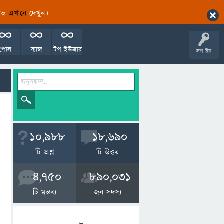
ারিত
এখানে
দেখুন।
পোল
ব্যাজ
টপ ইউজার
লগ ইন
10,988
18,690
টি প্রশ্ন
টি উত্তর
4,750
890,031
টি মন্তব্য
জন সদস্য