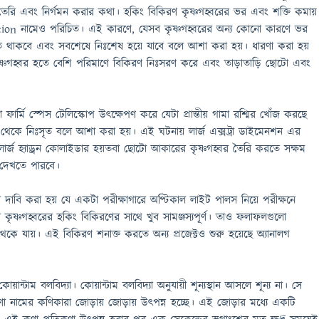
ণা তৈরি এবং নির্গমন করার কথা। হকিং বিকিরণ কৃষ্ণগহ্বরের ভর এবং শক্তি কমায়
tion নামেও পরিচিত। এই কারণে, যেসব কৃষ্ণগহ্বরের অন্য কোনো কারণে ভর
 হতে থাকবে এবং সবশেষে নিঃশেষ হয়ে যাবে বলে আশা করা হয়। ধারণা করা হয়
কৃষ্ণগহ্বর হতে বেশি পরিমাণে বিকিরণ নিঃসরণ করে এবং তাড়াতাড়ি ছোটো এবং
ার্মি স্পেস টেলিস্কোপ উৎক্ষেপণ করে যেটা প্রান্তীয় গামা রশ্মির খোঁজ করছে
হ্বর থেকে নিঃসৃত বলে আশা করা হয়। এই ঘটনায় লার্জ এক্সট্রা ডাইমেনশন এর
 লার্জ হ্যাড্রন কোলাইডার হয়তবা ছোটো আকারের কৃষ্ণগহ্বর তৈরি করতে সক্ষম
দেখতে পারবে।
ে দাবি করা হয় যে একটা পরীক্ষাগারে অপ্টিকাল লাইট পালস নিয়ে পরীক্ষনে
 কৃষ্ণগহ্বরের হকিং বিকিরণের সাথে খুব সামঞ্জস্যপূর্ণ। তাও ফলাফলগুলো
েকে যায়। এই বিকিরণ শনাক্ত করতে অন্য প্রজেক্টও শুরু হয়েছে অ্যানালগ
কোয়ান্টাম বলবিদ্যা। কোয়ান্টাম বলবিদ্যা অনুযায়ী শূন্যস্থান আসলে শূন্য না। সে
াল কণা নামের কণিকারা জোড়ায় জোড়ায় উৎপন্ন হচ্ছে। এই জোড়ার মধ্যে একটি