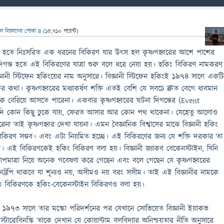
েন
বিজ্ঞানের পোকা ৪
(
15,710
পয়েন্ট)
বর হতে নিঃসরিত এক ধরনের বিকিরণ যার উৎস হল কৃষ্ণগহ্বরের আশে পাশের
িগন্ত হতে এই বিকিরণের যাত্রা শুরু বলে ধরে নেয়া হয়। হকিং বিকিরণ নামকরণ
থবিজ্ঞানী স্টিফেন হকিংয়ের নাম অনুসারে। বিজ্ঞানী স্টিফেন হকিংই ১৯৭৪ সালে একট
ের কথা। কৃষ্ণগহ্বরের মধ্যাকর্ষণ শক্তি এতই বেশি যে সবচে দ্রুত বেগে ধাবমান
 বেরিয়ে আসতে পারেনা। একবার কৃষ্ণগহ্বরের ঘটনা দিগন্তের (Event
যে যদি কোন কিছু ঢুকে যায়, ফেরত আসার আর কোন পথ থাকেনা। যেহেতু আলোও
া তাই কৃষ্ণগহ্বর দেখা যায়না। এমন বৈজ্ঞানিক বিশ্বাসের মাঝে বিজ্ঞানী হকিং
িকিরণ সম্ভব। এবং এটা নিয়মিত হচ্ছে। এই বিকিরণের জন্য যে শক্তি দরকার তা
। এই বিকিরণকেই হকিং বিকিরণ বলা হয়। বিজ্ঞানী জ্যাকব বেকেনস্টাইন, যিনি
তাপমাত্রা নিয়ে অনেক গবেষণা করে গেছেন এবং বলে গেছেন যে কৃষ্ণগহ্বরের
 এনট্রপি থাকবে যা শূন্যও নয়, অসীমও নয় বরং সসীম। তাই এই বিজ্ঞানীর নামকে
় এ বিকিরণকে হকিং-বেকেনস্টাইন বিকিরণও বলা হয়।
 ১৯৭৩ সালে তার মস্কো পরিদর্শনের পর যেখানে সোভিয়েত বিজ্ঞানী ইয়াকভ
্টারোবিনস্কি তাকে দেখান যে কোয়ান্টাম বলবিদ্যার অনিশ্চয়তার নীতি অনুসারে