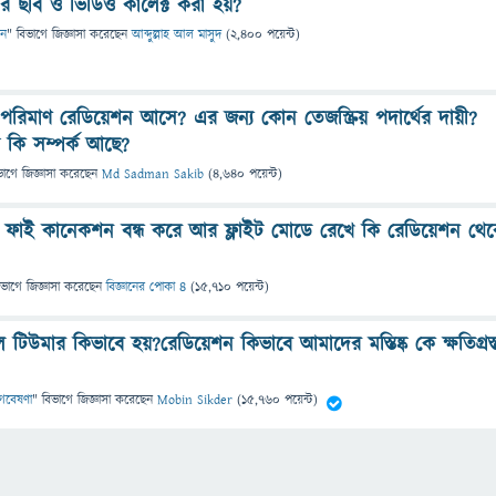
লের ছবি ও ভিডিও কালেক্ট করা হয়?
ান
" বিভাগে
জিজ্ঞাসা
করেছেন
আব্দুল্লাহ আল মাসুদ
(
2,400
পয়েন্ট)
রিমাণ রেডিয়েশন আসে? এর জন্য কোন তেজস্ক্রিয় পদার্থের দায়ী?
 কি সম্পর্ক আছে?
ভাগে
জিজ্ঞাসা
করেছেন
Md Sadman Sakib
(
4,640
পয়েন্ট)
ফাই কানেকশন বন্ধ করে আর ফ্লাইট মোডে রেখে কি রেডিয়েশন থে
িভাগে
জিজ্ঞাসা
করেছেন
বিজ্ঞানের পোকা ৪
(
15,710
পয়েন্ট)
িউমার কিভাবে হয়?রেডিয়েশন কিভাবে আমাদের মস্তিষ্ক কে ক্ষতিগ্রস্
ও গবেষণা
" বিভাগে
জিজ্ঞাসা
করেছেন
Mobin Sikder
(
15,760
পয়েন্ট)