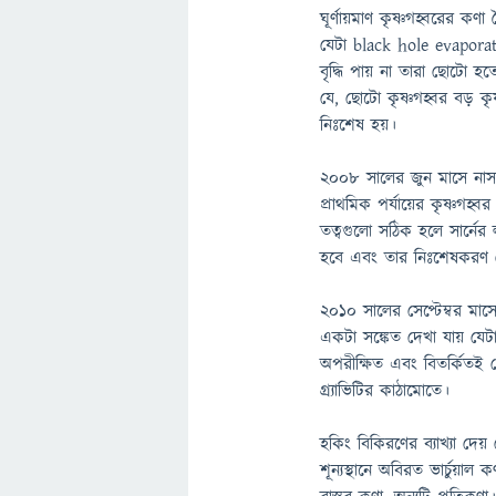
ঘূর্ণায়মাণ কৃষ্ণগহ্বরের ক
যেটা black hole evapora
বৃদ্ধি পায় না তারা ছোটো
যে, ছোটো কৃষ্ণগহ্বর বড় 
নিঃশেষ হয়।
২০০৮ সালের জুন মাসে নাসা ফ
প্রাথমিক পর্যায়ের কৃষ্ণগ
তত্বগুলো সঠিক হলে সার্নের
হবে এবং তার নিঃশেষকরণ 
২০১০ সালের সেপ্টেম্বর মাস
একটা সঙ্কেত দেখা যায় যেটা
অপরীক্ষিত এবং বিতর্কিতই থ
গ্র্যাভিটির কাঠামোতে।
হকিং বিকিরণের ব্যাখ্যা দেয় 
শূন্যস্থানে অবিরত ভার্চুয়