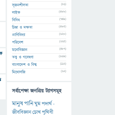
(81)
সৃজনশীলতা
(388)
লাইফ
(749)
বিবিধ
(385)
চিন্তা ও দক্ষতা
(620)
প্রাণিবিদ্যা
(225)
পরিবেশ
(487)
মনোবিজ্ঞান
কে
(669)
তত্ত্ব ও গবেষণা
(112)
বাংলাদেশ ও বিশ্ব
(62)
মিথোলজি
ত
সর্বাপেক্ষা জনপ্রিয় ট্যাগসমূহ
মানুষ
পানি
ঘুম
পদার্থ
-
জীববিজ্ঞান
চোখ
পৃথিবী