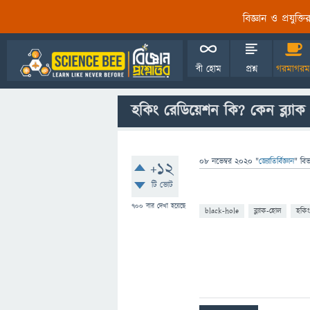
বিজ্ঞান ও প্রযুক্
বী হোম
প্রশ্ন
গরমাগরম
হকিং রেডিয়েশন কি? কেন ব্ল্যা
08 নভেম্বর 2020
"
জ্যোতির্বিজ্ঞান
" বি
+12
টি ভোট
700
বার দেখা হয়েছে
black-hole
ব্ল্যাক-হোল
হকিং