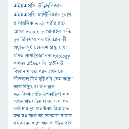
এইচএসসি-উদ্ভিদবিজ্ঞান
এইচএসসি-প্রাণীবিজ্ঞান
রোগ
রাসায়নিক
#ask
শরীর
রক্ত
আলো
#science
মোবাইল
ক্ষতি
চুল
চিকিৎসা
পদার্থবিজ্ঞান
কী
প্রযুক্তি
সূর্য
মহাকাশ
স্বাস্থ্য
মাথা
গণিত
প্রাণী
বৈজ্ঞানিক
#biology
পার্থক্য
এইচএসসি-আইসিটি
বিজ্ঞান
খাওয়া
গরম
#জানতে
শীতকাল
ডিম
বৃষ্টি
চাঁদ
কেন
কারণ
কাজ
বিদ্যুৎ
রং
সাপ
রাত
মনোবিজ্ঞান
শক্তি
উপকারিতা
লাল
আগুন
গাছ
মস্তিষ্ক
খাবার
সাদা
শব্দ
আবিষ্কার
দুধ
মাছ
উপায়
ঠাণ্ডা
হাত
মশা
স্বপ্ন
ব্যাথা
ভয়
তাপমাত্রা
বাতাস
গ্রহ
রসায়ন
কালো
গ্যাস
পা
উদ্ভিদ
পাখি