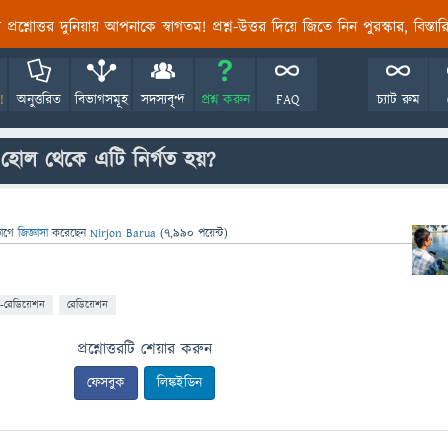
তির প্রশ্নোত্তর দুনিয়ায় আপনাকে স্বাগতম! প্রশ্ন-উত্তর দিয়ে জিতে নিন পুরস্কার, বিস্ত
!
অনুত্তরিত
বিভাগসমূহ
সদস্যবৃন্দ
প্রশ্ন করুন
FAQ
চ্যাট রুম
ক হোল থেকে এটি নির্গত হয়?
ভাগে
জিজ্ঞাসা
করেছেন
Nirjon Barua
(
7,990
পয়েন্ট)
-রেডিয়েশন
রেডিয়েশন
প্রশ্নোত্তরটি শেয়ার করুন
ফেসবুক
লিঙ্কইডিন