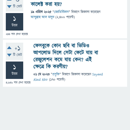
0
কালেক্ট করা হয়?
টি ভোট
19 এপ্রিল 2025
"
জ্যোতির্বিজ্ঞান
" বিভাগে
জিজ্ঞাসা
করেছেন
1
আব্দুল্লাহ আল মাসুদ
(
2,400
পয়েন্ট)
উত্তর
244
বার দেখা হয়েছে
ফেসবুকে কোন ছবি বা ভিডিও
+1
আপলোড দিলে সেটা ফেটে যায় বা
টি ভোট
রেজুলেশন কমে যায় কেন? এই
1
ক্ষেত্রে কি করণীয়?
উত্তর
01 মে 2023
"
প্রযুক্তি
" বিভাগে
জিজ্ঞাসা
করেছেন
Sayeed
Alaul Abir
(
170
পয়েন্ট)
4,646
বার দেখা হয়েছে