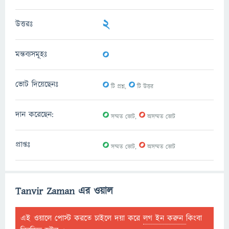
2
উত্তরঃ
0
মন্তব্যসমূহঃ
0
0
ভোট দিয়েছেনঃ
টি প্রশ্ন,
টি উত্তর
0
0
দান করেছেন:
সম্মত ভোট,
অসম্মত ভোট
0
0
প্রাপ্তঃ
সম্মত ভোট,
অসম্মত ভোট
Tanvir Zaman এর ওয়াল
এই ওয়ালে পোস্ট করতে চাইলে দয়া করে
লগ ইন করুন
কিংবা