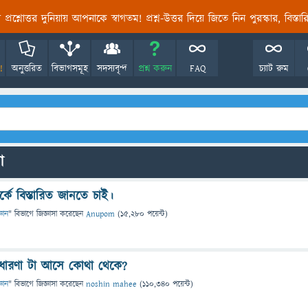
তির প্রশ্নোত্তর দুনিয়ায় আপনাকে স্বাগতম! প্রশ্ন-উত্তর দিয়ে জিতে নিন পুরস্কার, বিস্ত
!
অনুত্তরিত
বিভাগসমূহ
সদস্যবৃন্দ
প্রশ্ন করুন
FAQ
চ্যাট রুম
ো
কে বিস্তারিত জানতে চাই।
্ঞান
" বিভাগে
জিজ্ঞাসা
করেছেন
Anupom
(
15,280
পয়েন্ট)
ধারণা টা আসে কোথা থেকে?
্ঞান
" বিভাগে
জিজ্ঞাসা
করেছেন
noshin mahee
(
110,340
পয়েন্ট)