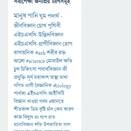
সর্বাপেক্ষা জনপ্রিয় ট্যাগসমূহ
মানুষ
পানি
ঘুম
পদার্থ
-
জীববিজ্ঞান
চোখ
পৃথিবী
এইচএসসি-উদ্ভিদবিজ্ঞান
এইচএসসি-প্রাণীবিজ্ঞান
রোগ
রাসায়নিক
#ask
শরীর
রক্ত
আলো
#science
মোবাইল
ক্ষতি
চুল
চিকিৎসা
পদার্থবিজ্ঞান
কী
প্রযুক্তি
সূর্য
মহাকাশ
স্বাস্থ্য
মাথা
গণিত
প্রাণী
বৈজ্ঞানিক
#biology
পার্থক্য
এইচএসসি-আইসিটি
বিজ্ঞান
খাওয়া
গরম
#জানতে
শীতকাল
ডিম
বৃষ্টি
চাঁদ
কেন
কারণ
কাজ
বিদ্যুৎ
রং
সাপ
রাত
মনোবিজ্ঞান
শক্তি
উপকারিতা
লাল