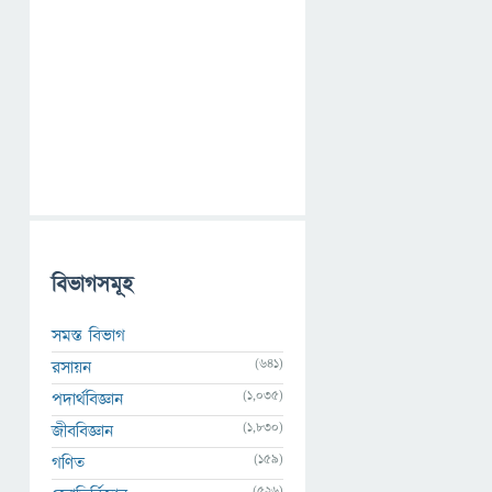
বিভাগসমূহ
সমস্ত বিভাগ
(641)
রসায়ন
(1,035)
পদার্থবিজ্ঞান
(1,830)
জীববিজ্ঞান
(159)
গণিত
(526)