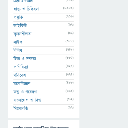
জ্যোতির্বিজ্ঞান
(1,989)
স্বাস্থ্য ও চিকিৎসা
(736)
প্রযুক্তি
(67)
আইকিউ
(81)
সৃজনশীলতা
(388)
লাইফ
(749)
বিবিধ
(385)
চিন্তা ও দক্ষতা
(620)
প্রাণিবিদ্যা
(225)
পরিবেশ
(488)
মনোবিজ্ঞান
(669)
তত্ত্ব ও গবেষণা
(112)
বাংলাদেশ ও বিশ্ব
(62)
মিথোলজি