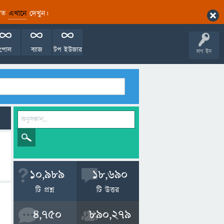
ারিত
এখানে
দেখুন।
পোল
ব্যাজ
টপ ইউজার
লগ ইন
10,989
18,690
টি প্রশ্ন
টি উত্তর
4,750
890,279