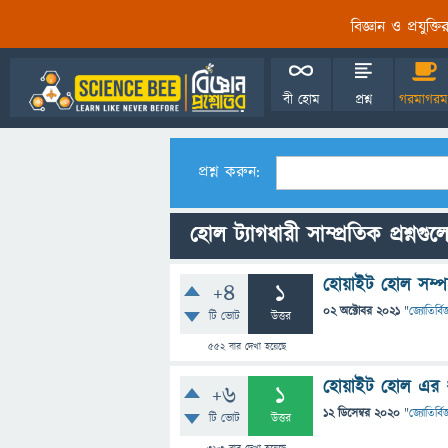
বিজ্ঞান ও প্রযুক্
বী হোম
প্রশ্ন
গরমাগরম
প্রশ্ন করুন:
হোল ট্যাগধারী সাম্প্রতিক প্রশ্নগুল
হোয়াইট হোল সম্পর্
+4
1
02 অক্টোবর 2021
"
জ্যোতির্বিজ
টি ভোট
উত্তর
552
বার দেখা হয়েছে
হোয়াইট হোল এর 
+6
1
12 ডিসেম্বর 2020
"
জ্যোতির্বিজ
টি ভোট
উত্তর