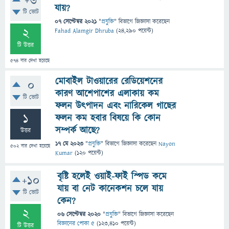
+6
যায়?
টি ভোট
07 সেপ্টেম্বর 2021
"
প্রযুক্তি
" বিভাগে
জিজ্ঞাসা
করেছেন
2
Fahad Alamgir Dhruba
(
24,290
পয়েন্ট)
টি উত্তর
574
বার দেখা হয়েছে
মোবাইল টাওয়ারের রেডিয়েশনের
0
কারণ আশেপাশের এলাকায় কম
টি ভোট
ফলন উৎপাদন এবং নারিকেল গাছের
1
ফলন কম হবার বিষয়ে কি কোন
সম্পর্ক আছে?
উত্তর
17 মে 2023
"
প্রযুক্তি
" বিভাগে
জিজ্ঞাসা
করেছেন
Nayon
502
বার দেখা হয়েছে
Kumar
(
120
পয়েন্ট)
বৃষ্টি হলেই ওয়াই-ফাই স্পিড কমে
+10
যায় বা নেট কানেকশন চলে যায়
টি ভোট
কেন?
2
06 সেপ্টেম্বর 2020
"
প্রযুক্তি
" বিভাগে
জিজ্ঞাসা
করেছেন
বিজ্ঞানের পোকা ৫
(
123,410
পয়েন্ট)
টি উত্তর