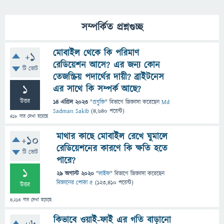
সম্পর্কিত প্রশ্নগুচ্ছ
মোবাইল থেকে কি পরিমাণ
+1
রেডিয়েশন আসে? এর জন্য কোন
টি ভোট
তেজস্ক্রিয় পদার্থের দায়ী? ব্রাইটনেস
1
এর সাথে কি সম্পর্ক আছে?
উত্তর
14 এপ্রিল 2023
"
প্রযুক্তি
" বিভাগে
জিজ্ঞাসা
করেছেন
Md
Sadman Sakib
(
4,640
পয়েন্ট)
418
বার দেখা হয়েছে
মাথার কাছে মোবাইল রেখে ঘুমালে
+10
রেডিয়েশনের কারণে কি ক্ষতি হতে
টি ভোট
পারে?
1
29 অগাস্ট 2020
"
লাইফ
" বিভাগে
জিজ্ঞাসা
করেছেন
বিজ্ঞানের পোকা ৫
(
123,410
পয়েন্ট)
উত্তর
4,213
বার দেখা হয়েছে
কিভাবে ওয়াই-ফাই এর গতি বাড়ানো