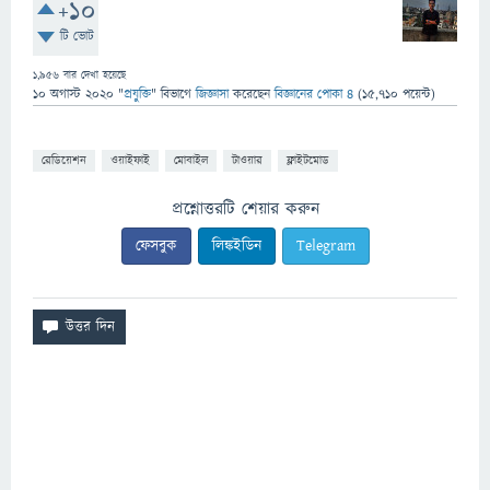
+10
টি ভোট
1,956
বার দেখা হয়েছে
10 অগাস্ট 2020
"
প্রযুক্তি
" বিভাগে
জিজ্ঞাসা
করেছেন
বিজ্ঞানের পোকা ৪
(
15,710
পয়েন্ট)
রেডিয়েশন
ওয়াইফাই
মোবাইল
টাওয়ার
ফ্লাইটমোড
প্রশ্নোত্তরটি শেয়ার করুন
ফেসবুক
লিঙ্কইডিন
Telegram