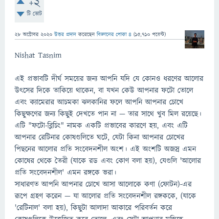
+2
টি ভোট
28 অক্টোবর 2020
উত্তর প্রদান
করেছেন
বিজ্ঞানের পোকা ৪
(
15,710
পয়েন্ট)
Nishat Tasnim
এই প্রভাবটি দীর্ঘ সময়ের জন্য আপনি যদি যে কোনও ধরণের আলোর
উৎসের দিকে তাকিয়ে থাকেন, বা যখন কেউ আপনার ফটো তোলে
এবং ক্যামেরার আচমকা ঝলকানির ফলে আপনি আপনার চোখে
কিছুক্ষণের জন্য কিছুই দেখতে পান না — তার সাথে খুব মিল রয়েছে।
এটি "ফটো-ব্লিচিং" নামক একটি প্রভাবের কারণে হয়, এবং এটি
আপনার রেটিনার কোষগুলিতে ঘটে, যেটা কিনা আপনার চোখের
পিছনের আলোর প্রতি সংবেদনশীল অংশ। এই অংশটি অজস্র এমন
কোষের থেকে তৈরী (যাকে রড এবং কোণ বলা হয়), যেগুলি 'আলোর
প্রতি সংবেদনশীল' এমন রঙ্গকে ভরা।
সাধারণত আপনি আপনার চোখে আসা আলোকে কণা (ফোটন)-এর
রূপে গ্রহণ করেন — যা আলোর প্রতি সংবেদনশীল রঙ্গককে, (যাকে
'রেটিনাল' বলা হয়), কিছুটা আলাদা আকারে পরিবর্তন করে