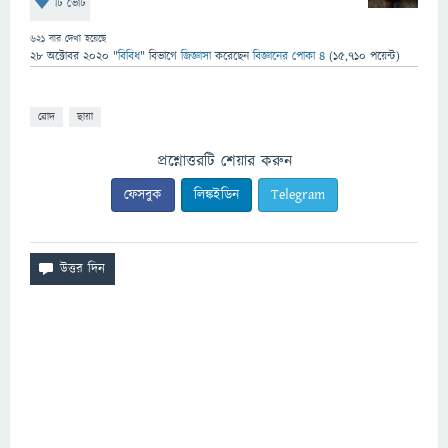
টি ভোট
621
বার দেখা হয়েছে
28 অক্টোবর 2020
"
বিবিধ
" বিভাগে
জিজ্ঞাসা
করেছেন
বিজ্ঞানের পোকা ৪
(
15,710
পয়েন্ট)
রোদ
ছায়া
প্রশ্নোত্তরটি শেয়ার করুন
ফেসবুক
লিঙ্কইডিন
Telegram