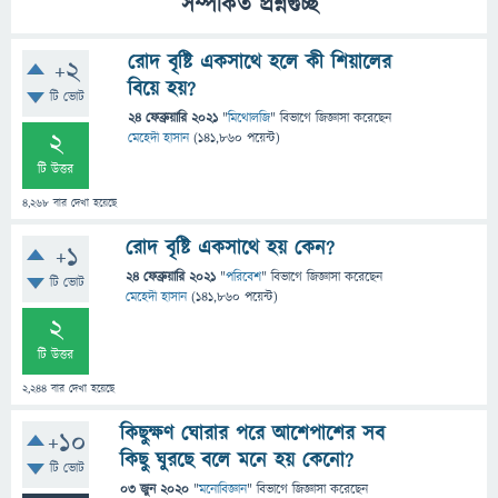
সম্পর্কিত প্রশ্নগুচ্ছ
রোদ বৃষ্টি একসাথে হলে কী শিয়ালের
+2
বিয়ে হয়?
টি ভোট
24 ফেব্রুয়ারি 2021
"
মিথোলজি
" বিভাগে
জিজ্ঞাসা
করেছেন
2
মেহেদী হাসান
(
141,860
পয়েন্ট)
টি উত্তর
4,268
বার দেখা হয়েছে
রোদ বৃষ্টি একসাথে হয় কেন?
+1
24 ফেব্রুয়ারি 2021
"
পরিবেশ
" বিভাগে
জিজ্ঞাসা
করেছেন
টি ভোট
মেহেদী হাসান
(
141,860
পয়েন্ট)
2
টি উত্তর
2,244
বার দেখা হয়েছে
কিছুক্ষণ ঘোরার পরে আশেপাশের সব
+10
কিছু ঘুরছে বলে মনে হয় কেনো?
টি ভোট
03 জুন 2020
"
মনোবিজ্ঞান
" বিভাগে
জিজ্ঞাসা
করেছেন