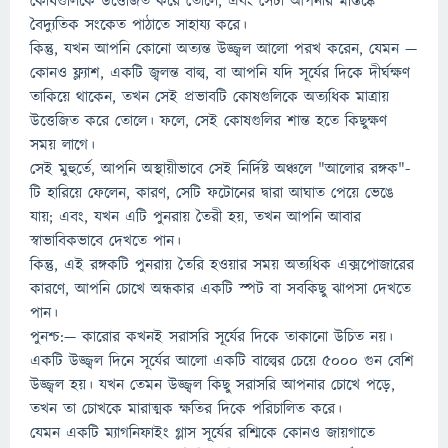
কোষগুলিকে উত্তেজিত করে তোলে, এবং সেটা আপনার মস্তিষ্কে
বৈদ্যুতিক সংকেত পাঠাতে সাহায্য করে।
কিন্তু, যখন আপনি কোনো অত্যন্ত উজ্জ্বল আলো পরখ করেন, যেমন —
কোনও ফ্ল্যাশ, একটি জ্বলন্ত বাল্ব, বা আপনি যদি সূর্যের দিকে দীর্ঘক্ষণ
তাকিয়ে থাকেন, তখন সেই প্রভাবটি কোষগুলিকে অত্যধিক মাত্রায়
উত্তেজিত করে তোলে। ফলে, সেই কোষগুলির শান্ত হতে কিছুক্ষণ
সময় লাগে।
সেই মুহুর্তে, আপনি অস্থায়ীভাবে সেই নির্দিষ্ট অঞ্চলে "আলোর রঙ্গক"-
টি হারিয়ে ফেলেন, কারণ, সেটি ফটোনের দ্বারা আঘাত পেয়ে ভেঙে
যায়; এবং, যখন এটি পুনরায় তৈরী হয়, তখন আপনি আবার
স্বাভাবিকভাবে দেখতে পান।
কিন্তু, এই রঙ্গকটি পুনরায় তৈরি হওয়ার সময় অত্যধিক এক্সপোজারের
কারণে, আপনি চোখে অন্ধকার একটি স্পট বা সবকিছু ঝাপসা দেখতে
পান।
পুনশ্চ:— কারোর কখনই সরাসরি সূর্যের দিকে তাকানো উচিত নয়।
একটি উজ্জ্বল দিনে সূর্যের আলো একটি বাল্বের চেয়ে ৫০০০ গুন বেশি
উজ্জ্বল হয়। যখন তেমন উজ্জ্বল কিছু সরাসরি আপনার চোখে পড়ে,
তখন তা চোখকে মারাত্মক ক্ষতির দিকে পরিচালিত করে।
যেমন একটি ম্যাগনিফাইং গ্লাস সূর্যের রশ্মিকে কোনও জায়গাতে