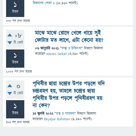
1
বিজ্ঞানের পোকা 2
(
10,910
পয়েন্ট)
উত্তর
375
বার দেখা হয়েছে
মাঝে মাঝে রোদে গেলে গায়ে সুই
+8
ফোটার মত লাগে, এটা কেনো হয়?
টি ভোট
06 জানুয়ারি 2021
"
স্বাস্থ্য ও চিকিৎসা
" বিভাগে
জিজ্ঞাসা
1
করেছেন
Hasan Saikat
(
3,310
পয়েন্ট)
উত্তর
1,053
বার দেখা হয়েছে
পৃথিবীর ছায়া চন্দ্রের উপর পড়লে যদি
0
চন্দ্রগ্রহণ হয়, তাহলে চন্দ্রের ছায়া
টি ভোট
পৃথিবীর উপর পড়লে পৃথিবীগ্রহণ হয়
1
না কেন?
উত্তর
13 জুলাই 2022
"
তত্ত্ব ও গবেষণা
" বিভাগে
জিজ্ঞাসা
করেছেন
Reyajur Rahman
(
9,290
পয়েন্ট)
423
বার দেখা হয়েছে