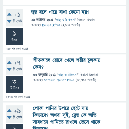
জ্বর হলে গায়ে ব্যথা কেনো হয়?
+1
26 অক্টোবর 2021
"
স্বাস্থ্য ও চিকিৎসা
" বিভাগে
জিজ্ঞাসা
টি ভোট
করেছেন
Kanija Afroz
(
2,140
পয়েন্ট)
1
উত্তর
765
বার দেখা হয়েছে
শীতকালে রোদে গেলে শরীর চুলকায়
+7
কেন?
টি ভোট
03 জানুয়ারি 2021
"
স্বাস্থ্য ও চিকিৎসা
" বিভাগে
জিজ্ঞাসা
3
করেছেন
Samsun Nahar Priya
(
47,710
পয়েন্ট)
টি উত্তর
5,544
বার দেখা হয়েছে
পোকা পানির উপরে হেটে যায়
+9
কিভাবে? অথবা সুই, ব্লেড কে অতি
টি ভোট
সাবধানে পানিতে রাখলে ভেসে থাকে