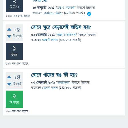
2
কিভাবে?
টি উত্তর
15 জানুয়ারি 2021
"
তত্ত্ব ও গবেষণা
" বিভাগে
জিজ্ঞাসা
করেছেন
Mobin Sikder
(
15,760
পয়েন্ট)
1,064
বার দেখা হয়েছে
রোদে ঘুরে বেড়ালেই জন্ডিস হয়?
+5
02 ফেব্রুয়ারি 2021
"
স্বাস্থ্য ও চিকিৎসা
" বিভাগে
জিজ্ঞাসা
টি ভোট
করেছেন
মেহেদী হাসান
(
141,860
পয়েন্ট)
1
উত্তর
593
বার দেখা হয়েছে
রোদে গায়ের রঙ কী হয়?
+4
03 ফেব্রুয়ারি 2021
"
জীববিজ্ঞান
" বিভাগে
জিজ্ঞাসা
টি ভোট
করেছেন
মেহেদী হাসান
(
141,860
পয়েন্ট)
2
টি উত্তর
893
বার দেখা হয়েছে