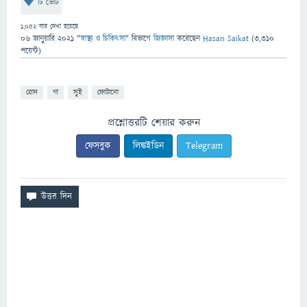
টি ভোট
1,052
বার দেখা হয়েছে
06 জানুয়ারি 2021
"
স্বাস্থ্য ও চিকিৎসা
" বিভাগে
জিজ্ঞাসা
করেছেন
Hasan Saikat
(
3,310
পয়েন্ট)
রোদ
গা
সুই
ফোটানো
প্রশ্নোত্তরটি শেয়ার করুন
ফেসবুক
লিঙ্কইডিন
Telegram