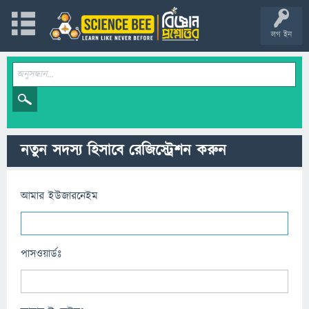
লগ ইন
নতুন সদস্য হিসাবে রেজিস্ট্রেশন করুন
আমার ইউজারনেইম
পাসওয়ার্ডঃ