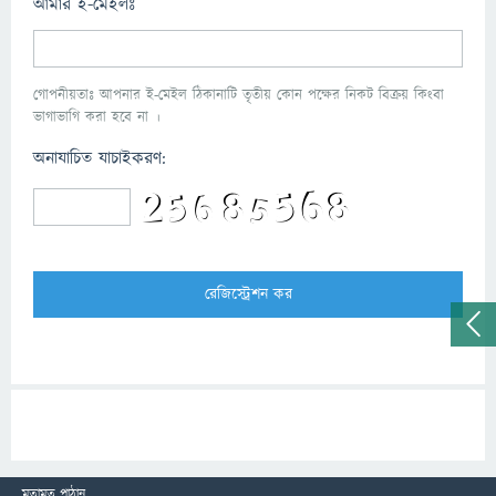
আমার ই-মেইলঃ
গোপনীয়তাঃ আপনার ই-মেইল ঠিকানাটি তৃতীয় কোন পক্ষের নিকট বিক্রয় কিংবা
ভাগাভাগি করা হবে না ।
অনাযাচিত যাচাইকরণ:
মতামত পাঠান