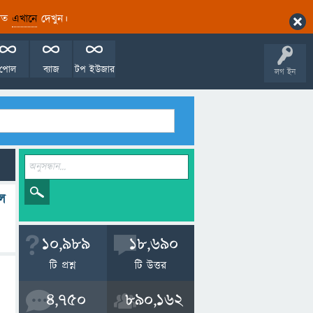
ারিত
এখানে
দেখুন।
পোল
ব্যাজ
টপ ইউজার
লগ ইন
লে
10,989
18,690
টি প্রশ্ন
টি উত্তর
4,750
890,162