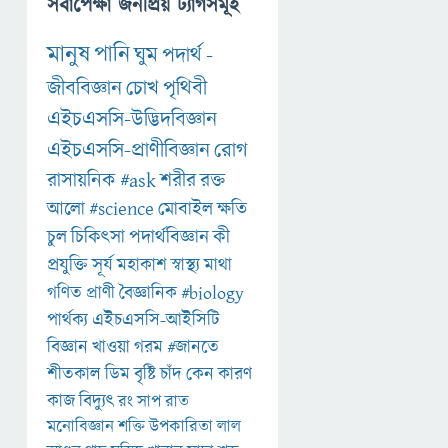
সর্বাপেক্ষা জনপ্রিয় ট্যাগসমূহ
মানুষ
পানি
ঘুম
পদার্থ
-
জীববিজ্ঞান
চোখ
পৃথিবী
এইচএসসি-উদ্ভিদবিজ্ঞান
এইচএসসি-প্রাণীবিজ্ঞান
রোগ
রাসায়নিক
#ask
শরীর
রক্ত
আলো
#science
মোবাইল
ক্ষতি
চুল
চিকিৎসা
পদার্থবিজ্ঞান
কী
প্রযুক্তি
সূর্য
মহাকাশ
স্বাস্থ্য
মাথা
গণিত
প্রাণী
বৈজ্ঞানিক
#biology
পার্থক্য
এইচএসসি-আইসিটি
বিজ্ঞান
খাওয়া
গরম
#জানতে
শীতকাল
ডিম
বৃষ্টি
চাঁদ
কেন
কারণ
কাজ
বিদ্যুৎ
রং
সাপ
রাত
মনোবিজ্ঞান
শক্তি
উপকারিতা
লাল