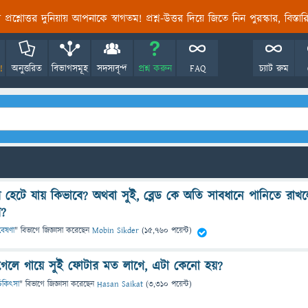
তির প্রশ্নোত্তর দুনিয়ায় আপনাকে স্বাগতম! প্রশ্ন-উত্তর দিয়ে জিতে নিন পুরস্কার, বিস্ত
!
অনুত্তরিত
বিভাগসমূহ
সদস্যবৃন্দ
প্রশ্ন করুন
FAQ
চ্যাট রুম
হেটে যায় কিভাবে? অথবা সুই, ব্লেড কে অতি সাবধানে পানিতে রাখ
ে?
গবেষণা
" বিভাগে
জিজ্ঞাসা
করেছেন
Mobin Sikder
(
15,760
পয়েন্ট)
গেলে গায়ে সুই ফোটার মত লাগে, এটা কেনো হয়?
ও চিকিৎসা
" বিভাগে
জিজ্ঞাসা
করেছেন
Hasan Saikat
(
3,310
পয়েন্ট)