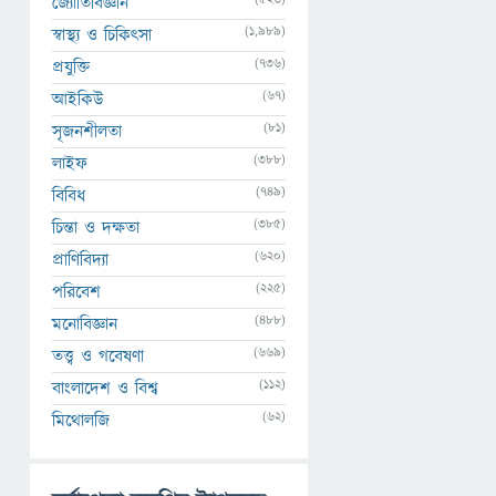
জ্যোতির্বিজ্ঞান
(1,989)
স্বাস্থ্য ও চিকিৎসা
(736)
প্রযুক্তি
(67)
আইকিউ
(81)
সৃজনশীলতা
(388)
লাইফ
(749)
বিবিধ
(385)
চিন্তা ও দক্ষতা
(620)
প্রাণিবিদ্যা
(225)
পরিবেশ
(488)
মনোবিজ্ঞান
(669)
তত্ত্ব ও গবেষণা
(112)
বাংলাদেশ ও বিশ্ব
(62)
মিথোলজি