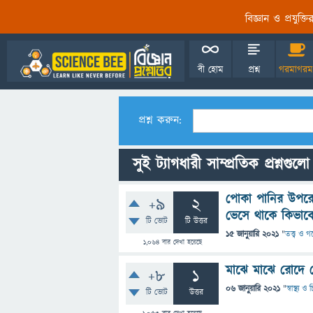
বিজ্ঞান ও প্রযুক্
বী হোম
প্রশ্ন
গরমাগরম
প্রশ্ন করুন:
সুই ট্যাগধারী সাম্প্রতিক প্রশ্নগুলো
পোকা পানির উপরে 
+9
2
ভেসে থাকে কিভাব
টি ভোট
টি উত্তর
15 জানুয়ারি 2021
"
তত্ত্ব ও 
1,064
বার দেখা হয়েছে
মাঝে মাঝে রোদে 
+8
1
06 জানুয়ারি 2021
"
স্বাস্থ্য 
টি ভোট
উত্তর