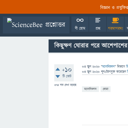
বিজ্ঞান ও প্রযুক্
বী হোম
প্রশ্ন
গরমাগরম!
কিছুক্ষণ ঘোরার পরে আশেপাশের
03 জুন 2020
"
মনোবিজ্ঞান
" বিভাগে
জ
+10
03 জুন 2020
পূনঃট্যাগযুক্ত
করেছেন
টি ভোট
374
বার দেখা হয়েছে
মনোবিজ্ঞান
ঘোরা