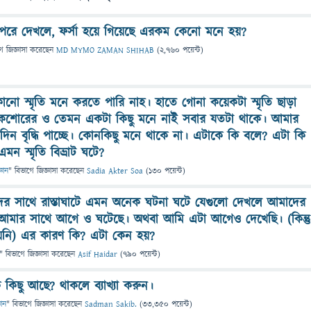
রে দেখলে, ফর্সা হয়ে গিয়েছে এরকম কেনো মনে হয়?
গে
জিজ্ঞাসা
করেছেন
MD MYMO ZAMAN SHIHAB
(
2,760
পয়েন্ট)
ো স্মৃতি মনে করতে পারি নাহ। হাতে গোনা কয়েকটা স্মৃতি ছাড়া
কৈশোরের ও তেমন একটা কিছু মনে নাই সবার যতটা থাকে। আমার
দিন বৃদ্ধি পাচ্ছে। কোনকিছু মনে থাকে না। এটাকে কি বলে? এটা কি
ন স্মৃতি বিভ্রাট ঘটে?
ঞান
" বিভাগে
জিজ্ঞাসা
করেছেন
Sadia Akter Soa
(
130
পয়েন্ট)
 সাথে রাস্তাঘাটে এমন অনেক ঘটনা ঘটে যেগুলো দেখলে আমাদের
আমার সাথে আগে ও ঘটেছে। অথবা আমি এটা আগেও দেখেছি। (কিন্তু
নি) এর কারণ কি? এটা কেন হয়?
" বিভাগে
জিজ্ঞাসা
করেছেন
Asif Haidar
(
790
পয়েন্ট)
কিছু আছে? থাকলে ব্যাখ্যা করুন।
ঞান
" বিভাগে
জিজ্ঞাসা
করেছেন
Sadman Sakib.
(
33,350
পয়েন্ট)