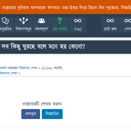
তির প্রশ্নোত্তর দুনিয়ায় আপনাকে স্বাগতম! প্রশ্ন-উত্তর দিয়ে জিতে নিন পুরস্কার, বিস্ত
অনুত্তরিত
বিভাগসমূহ
সদস্যবৃন্দ
প্রশ্ন করুন
FAQ
চ্যাট রুম
পো
 সব কিছু ঘুরছে বলে মনে হয় কেনো?
িজ্ঞাসা
করেছেন
বিজ্ঞানের পোকা 2
(
10,910
পয়েন্ট)
বিজ্ঞানের পোকা 2
প্রশ্নোত্তরটি শেয়ার করুন
ফেসবুক
লিঙ্কইডিন