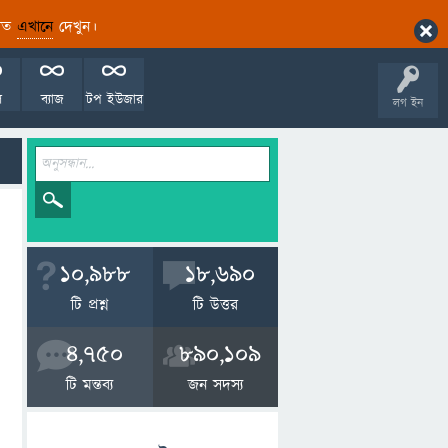
ারিত
এখানে
দেখুন।
ল
ব্যাজ
টপ ইউজার
লগ ইন
10,988
18,690
টি প্রশ্ন
টি উত্তর
4,750
890,109
টি মন্তব্য
জন সদস্য