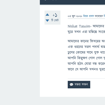
+1
03 জুন 2020
উত্তর প্রদান
করেছেন
ব
টি ভোট
Nishat Tasnim- আমাদের প্
ঘুরে তখন এরা মস্তিষ্কে সং
আমাদের কানের ভিতরের অংশ
এক ধরনের তরল পদার্থ দ্বার
চুলের কোষের সাথে যুক্ত থা
আপনি কিছুক্ষণ গোল গোল 
আপনি হঠাৎ ঘোরা বন্ধ করেন
ভাবে যে আপনি তখনও ঘুরছে