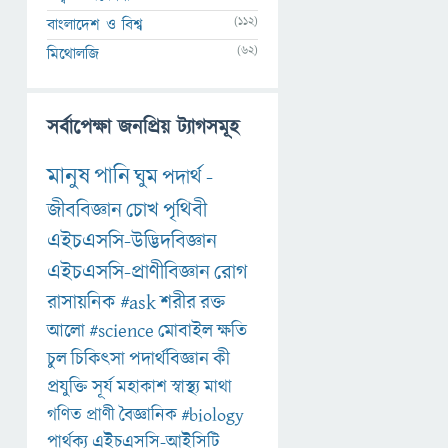
(112)
বাংলাদেশ ও বিশ্ব
(62)
মিথোলজি
সর্বাপেক্ষা জনপ্রিয় ট্যাগসমূহ
মানুষ
পানি
ঘুম
পদার্থ
-
জীববিজ্ঞান
চোখ
পৃথিবী
এইচএসসি-উদ্ভিদবিজ্ঞান
এইচএসসি-প্রাণীবিজ্ঞান
রোগ
রাসায়নিক
#ask
শরীর
রক্ত
আলো
#science
মোবাইল
ক্ষতি
চুল
চিকিৎসা
পদার্থবিজ্ঞান
কী
প্রযুক্তি
সূর্য
মহাকাশ
স্বাস্থ্য
মাথা
গণিত
প্রাণী
বৈজ্ঞানিক
#biology
পার্থক্য
এইচএসসি-আইসিটি