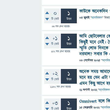
কাউকে অনেকদিন প
0
1
05 জুলাই
"
মনোবিজ্ঞান
" বিভা
টি ভোট
উত্তর
34
বার দেখা হয়েছে
আমি ছোটবেলার কোন
+1
1
কিছুই মনে নেই। 
টি ভোট
উত্তর
স্মৃতি লোভ দিনকে 
252
বার দেখা হয়েছে
নরমাল? সবার কি এম
08 সেপ্টেম্বর 2025
"
মনোবিজ্
অনেক সময় আমাদের
+2
1
মনে হয় যেন এটা 
টি ভোট
উত্তর
এমন কিছু আগে হয়
1,150
বার দেখা হয়েছে
21 অগাস্ট 2022
"
মনোবিজ্ঞান
Omnivert বলে কি 
+3
1
15 ফেব্রুয়ারি 2022
"
মনোবিজ্
টি ভোট
উত্তর