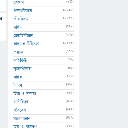
(641)
রসায়ন
(1,035)
পদার্থবিজ্ঞান
র
(1,830)
জীববিজ্ঞান
(159)
গণিত
(526)
জ্যোতির্বিজ্ঞান
(1,989)
স্বাস্থ্য ও চিকিৎসা
(736)
প্রযুক্তি
(67)
আইকিউ
(81)
সৃজনশীলতা
(388)
লাইফ
(749)
বিবিধ
(385)
চিন্তা ও দক্ষতা
(620)
প্রাণিবিদ্যা
(225)
পরিবেশ
(487)
মনোবিজ্ঞান
(669)
তত্ত্ব ও গবেষণা