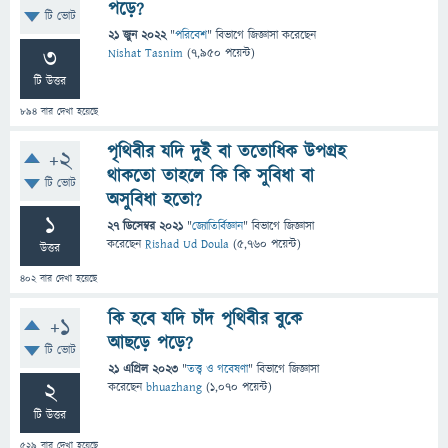
পড়ে?
টি ভোট
21 জুন 2022
"
পরিবেশ
" বিভাগে
জিজ্ঞাসা
করেছেন
3
Nishat Tasnim
(
7,950
পয়েন্ট)
টি উত্তর
894
বার দেখা হয়েছে
পৃথিবীর যদি দুই বা ততোধিক উপগ্রহ
+2
থাকতো তাহলে কি কি সুবিধা বা
টি ভোট
অসুবিধা হতো?
1
27 ডিসেম্বর 2021
"
জ্যোতির্বিজ্ঞান
" বিভাগে
জিজ্ঞাসা
করেছেন
Rishad Ud Doula
(
5,760
পয়েন্ট)
উত্তর
402
বার দেখা হয়েছে
কি হবে যদি চাঁদ পৃথিবীর বুকে
+1
আছড়ে পড়ে?
টি ভোট
21 এপ্রিল 2023
"
তত্ত্ব ও গবেষণা
" বিভাগে
জিজ্ঞাসা
2
করেছেন
bhuazhang
(
1,070
পয়েন্ট)
টি উত্তর
529
বার দেখা হয়েছে