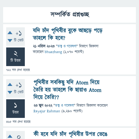
সম্পর্কিত প্রশ্নগুচ্ছ
যদি চাঁদ পৃথিবীর বুকে আছড়ে পড়ে
+1
তাহলে কি হবে?
টি ভোট
21 এপ্রিল 2023
"
তত্ত্ব ও গবেষণা
" বিভাগে
জিজ্ঞাসা
2
করেছেন
bhuazhang
(
1,070
পয়েন্ট)
টি উত্তর
722
বার দেখা হয়েছে
পৃথিবীর সবকিছু যদি Atom দিয়ে
+1
তৈরি হয় তাহলে কি ছায়াও Atom
টি ভোট
দিয়ে তৈরি??
1
23 জুন 2022
"
তত্ত্ব ও গবেষণা
" বিভাগে
জিজ্ঞাসা
করেছেন
Reyajur Rahman
(
9,290
পয়েন্ট)
উত্তর
465
বার দেখা হয়েছে
কী হবে যদি চাঁদ পৃথিবীর উপর ভেঙে
0