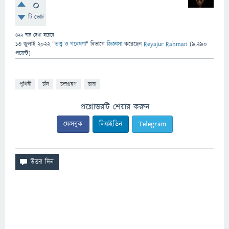
0
টি ভোট
422
বার দেখা হয়েছে
13 জুলাই 2022
"
তত্ত্ব ও গবেষণা
" বিভাগে
জিজ্ঞাসা
করেছেন
Reyajur Rahman
(
9,290
পয়েন্ট)
পৃথিবী
চাঁদ
চন্দ্রগ্রহণ
ছায়া
প্রশ্নোত্তরটি শেয়ার করুন
ফেসবুক
লিঙ্কইডিন
Telegram