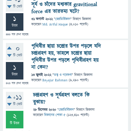
+1
সূর্য ও চাঁদের মধ্যকার gravitional
টি ভোট
force এর তারতম্য ঘটে?
1
31 অগাস্ট 2022
"
জ্যোতির্বিজ্ঞান
" বিভাগে
জিজ্ঞাসা
করেছেন
Md. Ariful Haque
(
4,010
পয়েন্ট)
উত্তর
443
বার দেখা হয়েছে
পৃথিবীর ছায়া চন্দ্রের উপর পড়লে যদি
0
চন্দ্রগ্রহণ হয়, তাহলে চন্দ্রের ছায়া
টি ভোট
পৃথিবীর উপর পড়লে পৃথিবীগ্রহণ হয়
1
না কেন?
উত্তর
13 জুলাই 2022
"
তত্ত্ব ও গবেষণা
" বিভাগে
জিজ্ঞাসা
করেছেন
Reyajur Rahman
(
9,290
পয়েন্ট)
423
বার দেখা হয়েছে
চন্দ্রগ্রহণ ও সূর্যগ্রহণ বলতে কি
+11
বুঝায়?
টি ভোট
28 ডিসেম্বর 2020
"
জ্যোতির্বিজ্ঞান
" বিভাগে
জিজ্ঞাসা
2
করেছেন
বিজ্ঞানের পোকা ৫
(
123,410
পয়েন্ট)
টি উত্তর