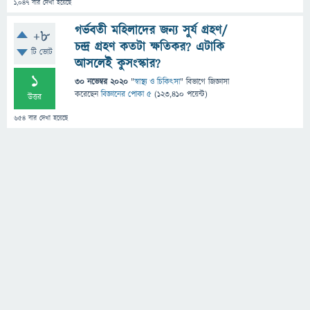
1,047
বার দেখা হয়েছে
গর্ভবতী মহিলাদের জন্য সুর্য গ্রহণ/
+8
চন্দ্র গ্রহণ কতটা ক্ষতিকর? এটাকি
টি ভোট
আসলেই কুসংস্কার?
1
30 নভেম্বর 2020
"
স্বাস্থ্য ও চিকিৎসা
" বিভাগে
জিজ্ঞাসা
করেছেন
বিজ্ঞানের পোকা ৫
(
123,410
পয়েন্ট)
উত্তর
654
বার দেখা হয়েছে