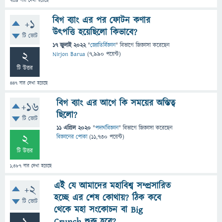
739
বার দেখা হয়েছে
বিগ ব্যাং এর পর ফোটন কণার
+1
উৎপত্তি হয়েছিলো কিভাবে?
টি ভোট
17 জুলাই 2022
"
জ্যোতির্বিজ্ঞান
" বিভাগে
জিজ্ঞাসা
করেছেন
2
Nirjon Barua
(
7,990
পয়েন্ট)
টি উত্তর
447
বার দেখা হয়েছে
বিগ ব্যাং এর আগে কি সময়ের অস্তিত্ব
+16
ছিলো?
টি ভোট
11 এপ্রিল 2020
"
পদার্থবিজ্ঞান
" বিভাগে
জিজ্ঞাসা
করেছেন
2
বিজ্ঞানের পোকা
(
11,730
পয়েন্ট)
টি উত্তর
1,387
বার দেখা হয়েছে
এই যে আমাদের মহাবিশ্ব সম্প্রসারিত
+2
হচ্ছে এর শেষ কোথায়? ঠিক কবে
টি ভোট
থেকে মহা সংকোচন বা Big
Crunch শুরু হবে?