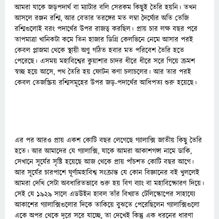
আমরা যাকে জড়পদার্থ বা ম্যাটার বলি সেরকম কিছুই তৈরি হয়নি। তখন
আসলে রঞ্জন রশ্মি, আর বেতার তরঙ্গের মত লম্বা দৈর্ঘ্যের অতি তেজি
রশ্মিগুলোই বরং পদার্থের উপর রাজত্ব করছিল। প্রায় চার লক্ষ বছর পরে
তাপমাত্রা খানিকটা কমে তিন হাজার ডিগ্রি কেলভিনে নেমে আসার পরই
কেবল প্লাজমা থেকে স্থায়ী অণু গঠিত হবার মত পরিবেশ তৈরি হতে
পেরেছে। এসময় মহাবিশ্বের কুয়াশার চাদর ধীরে ধীরে সরে গিয়ে ক্রমশ
স্বচ্ছ হয়ে আসে, পথ তৈরি হয় ফোটন কণা চলাচলের। আর তার পরই
কেবল তেজস্ক্রিয় রশ্মিসমূহের উপর জড়-পদার্থের আধিপত্য শুরু হয়েছে।
এর পর আরও প্রায় একশ কোটি বছর লেগেছে গ্যালাক্সি জাতীয় কিছু তৈরি
হতে। আর আমাদের যে গ্যালাক্সি, যাকে আমরা আকাশগঙ্গা নামে ডাকি,
সেখানে সূর্যের সৃষ্টি হয়েছে আজ থেকে প্রায় পাঁচশত কোটি বছর আগে।
আর সূর্যের চারপাশে ঘূর্ণ্যমহাবিশ্ব সংক্রান্ত যে কোন বিজ্ঞানের বই খুললেই
আমরা দেখি সেটা অবধারিতভাবে শুরু হয় বিগ ব্যাং বা মহাবিস্ফোরণ দিয়ে।
সেই যে ১৯২৯ সালে এডউইন হাবল তাঁর বিখ্যাত টেলিস্কোপের সাহায্যে
আকাশের গ্যালাক্সিগুলোর দিকে তাকিয়ে বুঝতে পেরেছিলেন গ্যালাক্সিগুলো
একে অপর থেকে দূরে সরে যাচ্ছে, তা দেখেই কিন্তু এক ধরনের ধারণা