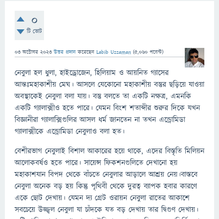
0
টি ভোট
03 অক্টোবর 2023
উত্তর প্রদান
করেছেন
Labib Uzzaman
(
5,060
পয়েন্ট)
নেবুলা হল ধুলা, হাইড্রোজেন, হিলিয়াম ও আয়নিত গ্যাসের
আন্তঃমহাকাশীয় মেঘ। আসলে যেকোনো মহাকাশীয় বস্তুর ছড়িয়ে যাওয়া
অবস্থাকেই নেবুলা বলা যায়। বস্তু বলতে তা একটি নক্ষত্র, এমনকি
একটি গ্যালাক্সীও হতে পারে। যেমন বিংশ শতাব্দীর শুরুর দিকে যখন
বিজ্ঞানীরা গ্যালাক্সিগুলির আসল ধর্ম জানতেন না তখন এন্ড্রোমিডা
গ্যালাক্সীকে এন্ড্রোমিডা নেবুলাও বলা হত।
বেশীরভাগ নেবুলাই বিশাল আকারের হয়ে থাকে, এদের বিস্তৃতি মিলিয়ন
আলোকবর্ষও হতে পারে। সায়েন্স ফিকশনগুলিতে দেখানো হয়
মহাকাশযান বিপদ থেকে বাঁচতে নেবুলার আড়ালে আশ্রয় নেয়।বাস্তবে
নেবুলা অনেক বড় হয় কিন্তু পৃথিবী থেকে দুরত্ব ব্যাপক হবার কারণে
একে ছোট দেখায়। যেমন দ্য গ্রেট ওরায়ন নেবুলা রাতের আকাশে
সবচেয়ে উজ্জ্বল নেবুলা যা চাঁদকে যত বড় দেখায় তার দ্বিগুণ দেখায়।