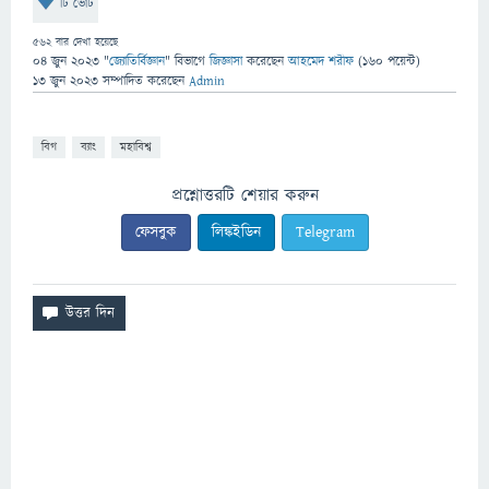
টি ভোট
562
বার দেখা হয়েছে
04 জুন 2023
"
জ্যোতির্বিজ্ঞান
" বিভাগে
জিজ্ঞাসা
করেছেন
আহমেদ শরীফ
(
160
পয়েন্ট)
13 জুন 2023
সম্পাদিত
করেছেন
Admin
বিগ
ব্যাং
মহাবিশ্ব
প্রশ্নোত্তরটি শেয়ার করুন
ফেসবুক
লিঙ্কইডিন
Telegram