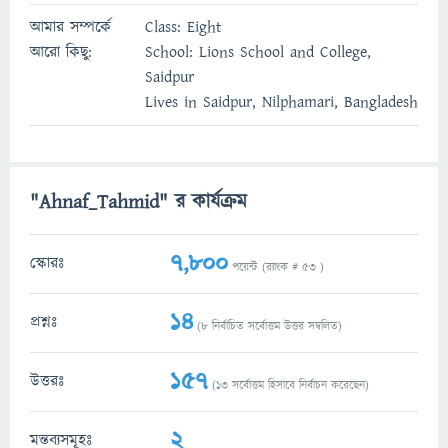
আমার সম্পর্কে
Class: Eight
আরো কিছু:
School: Lions School and College,
Saidpur
Lives in Saidpur, Nilphamari, Bangladesh
"Ahnaf_Tahmid" র কার্যক্রম
7,800
স্কোরঃ
পয়েন্ট (র‌্যাংক #
53
)
14
প্রশ্নঃ
(
8
নির্বাচিত সর্বোত্তম উত্তর সম্বলিত)
157
উত্তরঃ
(
13
সর্বোত্তম হিসাবে নির্বাচন করেছেন)
2
মন্তব্যসমূহঃ