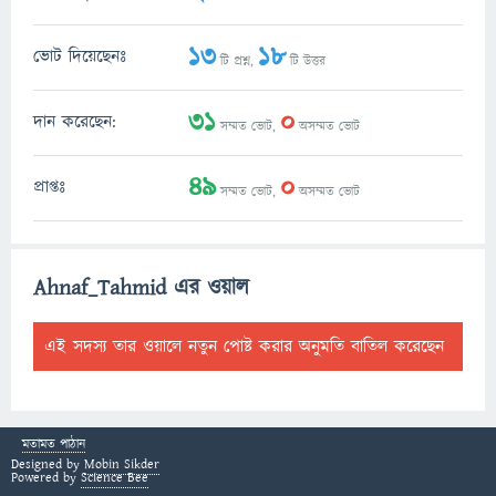
13
18
ভোট দিয়েছেনঃ
টি প্রশ্ন,
টি উত্তর
31
0
দান করেছেন:
সম্মত ভোট,
অসম্মত ভোট
49
0
প্রাপ্তঃ
সম্মত ভোট,
অসম্মত ভোট
Ahnaf_Tahmid এর ওয়াল
এই সদস্য তার ওয়ালে নতুন পোষ্ট করার অনুমতি বাতিল করেছেন
মতামত পাঠান
Designed by
Mobin Sikder
Powered by
Science Bee