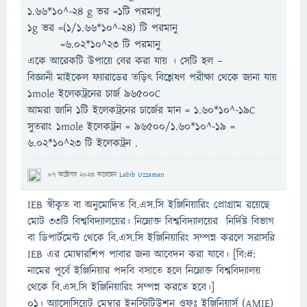
1.66*10^-24 g ভর =1টি পরমাণু
1g ভর =(1/1.66*10^-24) টি পরমানু
=6.02*10^23 টি পরমানু
একে আরেকটি উপায়ে বের করা যায় । সেটি হল –
বিজ্ঞানী মাইকেল ফ্যারাডের তড়িৎ বিশ্লেষণ পরীক্ষা থেকে জানা যায়
1mole ইলেকট্রনের চার্জ 96500C
আমরা জানি ১টি ইলেকট্রনের চার্জের মান = 1.60*10^-19C
সুতরাং 1mole ইলেকট্রন = 96500/1.60*10^-19 =
6.02*10^23 টি ইলেকট্রন .
07 অক্টোবর 2023
করেছেন
Labib Uzzaman
IEB স্বীকৃত বা অনুমোদিত বি.এস.সি ইঞ্জিনিয়ারিং প্রোগ্রাম রয়েছে
মোট ৩৩টি বিশ্ববিদ্যালয়ের। নিম্নোক্ত বিশ্ববিদ্যালয়ের নির্দিষ্ট বিভাগ
বা ডিপার্টমেন্ট থেকে বি.এস.সি ইঞ্জিনিয়ারিং সম্পন্ন করলে সরাসরি
IEB এর মোম্বারশিপ পাবার জন্য আবেদন করা যাবে। [বি:দ্র:
নামের পূর্বে ইঞ্জিনিয়ার পদবি বসাতে হলে নিম্নোক্ত বিশ্ববিদ্যালয়
থেকে বি.এস.সি ইঞ্জিনিয়ারিং সম্পন্ন করতে হবে।]
০১। অ্যাসোসিয়েট মেম্বার ইনস্টিটিউশন ওফঃ ইঞ্জিনিয়ার্স (AMIE)