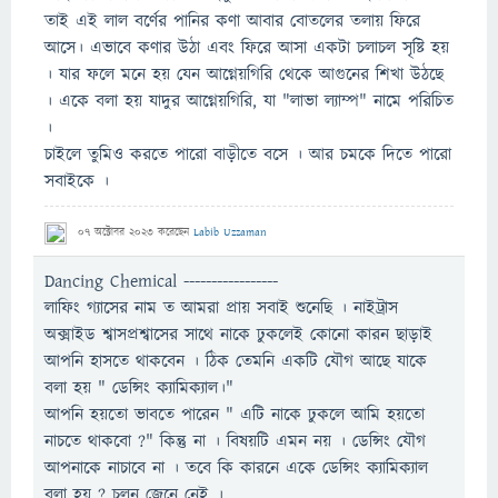
তাই এই লাল বর্ণের পানির কণা আবার বোতলের তলায় ফিরে
আসে। এভাবে কণার উঠা এবং ফিরে আসা একটা চলাচল সৃষ্টি হয়
। যার ফলে মনে হয় যেন আগ্নেয়গিরি থেকে আগুনের শিখা উঠছে
। একে বলা হয় যাদুর আগ্নেয়গিরি, যা "লাভা ল্যাম্প" নামে পরিচিত
।
চাইলে তুমিও করতে পারো বাড়ীতে বসে । আর চমকে দিতে পারো
সবাইকে ।
07 অক্টোবর 2023
করেছেন
Labib Uzzaman
Dancing Chemical -----------------
লাফিং গ্যাসের নাম ত আমরা প্রায় সবাই শুনেছি । নাইট্রাস
অক্সাইড শ্বাসপ্রশ্বাসের সাথে নাকে ঢুকলেই কোনো কারন ছাড়াই
আপনি হাসতে থাকবেন । ঠিক তেমনি একটি যৌগ আছে যাকে
বলা হয় " ডেন্সিং ক্যামিক্যাল।"
আপনি হয়তো ভাবতে পারেন " এটি নাকে ঢুকলে আমি হয়তো
নাচতে থাকবো ?" কিন্তু না । বিষয়টি এমন নয় । ডেন্সিং যৌগ
আপনাকে নাচাবে না । তবে কি কারনে একে ডেন্সিং ক্যামিক্যাল
বলা হয় ? চলুন জেনে নেই ।