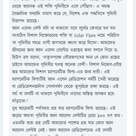
থেকে ভয়ানক এই শক্তি পৃথিবীতে এসে পৌঁছাত। এ সমস্ত
বৈজ্ঞানিক তথ্যাদি প্রমাণ করে যে, বিশেষ এক পদ্ধতিতে পৃথিবী
নিরাপদ রয়েছে।
ভ্যান এলেন বেল্ট যদি না থাকতো তবে সূর্যের ভেতরে ঘন ঘন
সংঘঠিত বিশাল বিস্ফোরনের শক্তি যা Solar Flare নামে পরিচিত
তা পৃথিবীর সমগ্র প্রাণী জগতকে ধ্বংস করে দিতো। আমাদের
জীবনের জন্য ভ্যান এলেন বেল্টের গুরত্বের কথা বলতে গিয়ে ড.
হিউগ রস বলেন, ‘প্রকৃতপক্ষে সৌরজগতের অন্য যে কোন গ্রহের
চাইতে আমাদের পৃথিবীর ঘনত্ব অনেক বেশী। বিশাল নিকেল-লৌহ
স্তর আমাদের বিশাল ম্যাগনেটিক ফিল্ড-এর জন্য দায়ী। এই
ম্যাগনেটিক ফিল্ডটিই ভ্যান এলেন রেডিয়েশন বর্মটি তৈরী করেছে
যা রেডিয়েশনজনিত গোলাবর্ষণ থেকে ভূপৃষ্ঠকে রক্ষা করছে। এই
বর্ম বা ঢালটি না থাকলে পৃথিবীতে প্রাণের অস্তিত্ব অসম্ভব হয়ে
দাঁড়াতো।’
বুধ আরেকটি পর্বতময় গ্রহ যার ম্যাগনেটিক ফিল্ড রয়েছে। এই
স্তরের ক্ষমতা পৃথিবীর ভ্যান অ্যালেন বেল্টটির চেয়ে ১০০ গুণ কম।
এমনকি শুক্র গ্রহ যেটি আমাদের পাশের গ্রহ যার কোন ভ্যান
অ্যালেন বেল্টই নেই। ভ্যান অ্যালেন রেডিয়েশনের এই ঢালটি