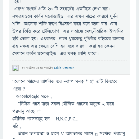
হয়।
এরুপ সংঘর্ষ প্রতি ২০ টি সংঘর্ষের একটিতে দেখা যায়।
নক্ষত্রমন্ডলে কার্বন মনোক্সাইড এর এমন নাচের কারণে ঘুর্নন
শক্তি আলোক শক্তি রুপে নিঃসরণ করে বলে জানা যায় ।যার
উপর ভিত্তি করে টেলিস্কোপ এর সাহায্যে মেঘ,নীহারিকা ইত্যাদির
ছবি তোলা হয়। এধরণের নাচন ধুমকেতু,পৃথিবীর বাইরের অন্যান্য
গ্রহ নক্ষত্র এর ক্ষেত্রে বেশি হয় বলে ধারণা করা হয় কেননা
সেখানে কার্বন মনোক্সাইড এর ঘনত্ব বেশি থাকে।
07 অক্টোবর 2023
করেছেন
Labib Uzzaman
“কোনো গ্যাসের আণবিক ভর =বাষ্প ঘনত্ব * 2” এটি কিভাবে
এলো ?
অ্যাভোগেড্রোর মতে ,
“নিষ্ক্রিয় গ্যাস ছাড়া সকল মৌলিক গ্যাসের অনুতে ২ করে
পরমানু আছে ।“
মৌলিক গ্যাসসমূহ হল – H,N,O,F,Cl.
ধরি ,
প্রমান তাপমাত্রা ও চাপে V আয়তনের গ্যাসে n সংখ্যক পরমানু