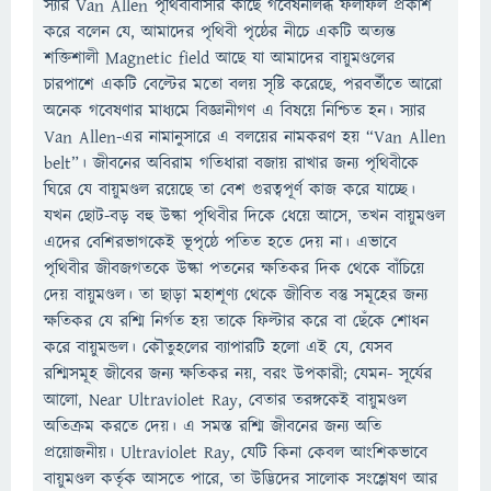
স্যার Van Allen পৃথিবীবাসীর কাছে গবেষনালব্ধ ফলাফল প্রকাশ
করে বলেন যে, আমাদের পৃথিবী পৃষ্ঠের নীচে একটি অত্যন্ত
শক্তিশালী Magnetic field আছে যা আমাদের বায়ুমণ্ডলের
চারপাশে একটি বেল্টের মতো বলয় সৃষ্টি করেছে, পরবর্তীতে আরো
অনেক গবেষণার মাধ্যমে বিজ্ঞানীগণ এ বিষয়ে নিশ্চিত হন। স্যার
Van Allen-এর নামানুসারে এ বলয়ের নামকরণ হয় “Van Allen
belt”। জীবনের অবিরাম গতিধারা বজায় রাখার জন্য পৃথিবীকে
ঘিরে যে বায়ুমণ্ডল রয়েছে তা বেশ গুরত্বপূর্ণ কাজ করে যা‪চ্ছে।
যখন ছোট-বড় বহু উল্কা পৃথিবীর দিকে ধেয়ে আসে, তখন বায়ুমণ্ডল
এদের বেশিরভাগকেই ভূপৃষ্ঠে পতিত হতে দেয় না। এভাবে
পৃথিবীর জীবজগতকে উল্কা পতনের ক্ষতিকর দিক থেকে বাঁচিয়ে
দেয় বায়ুমণ্ডল। তা ছাড়া মহাশূণ্য থেকে জীবিত বস্তু সমূহের জন্য
ক্ষতিকর যে রশ্মি নির্গত হয় তাকে ফিল্টার করে বা ছেঁকে শোধন
করে বায়ুমন্ডল। কৌতুহলের ব্যাপারটি হলো এই যে, যেসব
রশ্মিসমূহ জীবের জন্য ক্ষতিকর নয়, বরং উপকারী; যেমন- সূর্যের
আলো, Near Ultraviolet Ray, বেতার তরঙ্গকেই বায়ুমণ্ডল
অতিক্রম করতে দেয়। এ সমস্ত রশ্মি জীবনের জন্য অতি
প্রয়োজনীয়। Ultraviolet Ray, যেটি কিনা কেবল আংশিকভাবে
বায়ুমণ্ডল কর্তৃক আসতে পারে, তা উদ্ভিদের সালোক সংশ্লেষণ আর