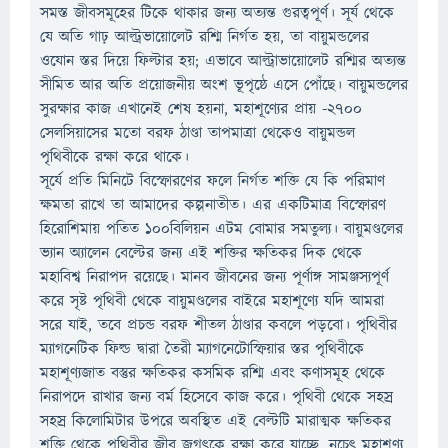
সমস্ত জীবসমূহের টিকে থাকার জন্য অত্যন্ত গুরত্বপূর্ণ। সূর্য থেকে
যে অতি গাঢ় আল্ট্রভায়োলেট রশ্মি নির্গত হয়, তা বায়ুমন্ডলের
ওযোন স্তর দিয়ে ফিল্টার হয়; এভাবে আল্ট্রাভায়োলেট রশ্মির অত্যন্ত
সীমিত আর অতি প্রয়োজনীয় অংশ ভূপৃষ্ঠে এসে পোঁছে। বায়ুমন্ডলের
সুরক্ষার কাজ এখানেই শেষ হয়না, মহাশূণ্যের প্রায় -২৭০০
সেলসিয়াসের মতো বরফ ঠাণ্ডা তাপমাত্রা থেকেও বায়ুমন্ডল
পৃথিবীকে রক্ষা করে থাকে।
সূর্যে প্রতি মিনিটে বিস্ফোরণের ফলে নির্গত শক্তি যে কি পরিমাণ
ক্ষমতা রাখে তা আমাদের কল্পনাতীত। এর একটিমাত্র বিস্ফোরণ
হিরোশিমায় পতিত ১০০বিলিয়ন এটম বোমার সমতুল্য। বায়ুমণ্ডলের
ভ্যান অ্যালেন বেল্টের জন্য এই শক্তির ক্ষতিকর দিক থেকে
মহাবিশ্ব নিরাপদ রয়েছে। মানব জীবনের জন্য পূর্ণাঙ্গ সামঞ্জস্যপূর্ণ
করে সৃষ্ট পৃথিবী থেকে বায়ুমণ্ডলের বাইরে মহাশূণ্যে যদি আমরা
সরে যাই, তবে প্রচন্ড বরফ শীতল ঠাণ্ডার কবলে পড়বো। পৃথিবীর
ম্যাগনেটিক ফিল্ড দ্বারা তৈরী ম্যাগনেটোস্ফিয়ার স্তর পৃথিবীকে
মহাশূণ্যজাত বস্তুর ক্ষতিকর কসমিক রশ্মি এবং কণাসমূহ থেকে
নিরাপদে রাখার জন্য বর্ম হিসেবে কাজ করে। পৃথিবী থেকে সহস্র
সহস্র কিলোমিটার উপরে অবস্থিত এই বেল্টটি মারাত্মক ক্ষতিকর
শক্তি থেকে পৃথিবীর জীব জগৎকে রক্ষা করে যা‪চ্ছে, নচেৎ মহাশূণ্য