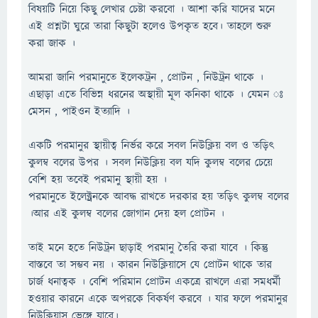
বিষয়টি নিয়ে কিছু লেখার চেষ্টা করবো । আশা করি যাদের মনে
এই প্রশ্নটা ঘুরে তারা কিছুটা হলেও উপকৃত হবে। তাহলে শুরু
করা জাক ।
আমরা জানি পরমানুতে ইলেকট্রন , প্রোটন , নিউট্রন থাকে ।
এছাড়া এতে বিভিন্ন ধরনের অস্থায়ী মূল কনিকা থাকে । যেমন ঃ
মেসন , পাইওন ইত্যাদি ।
একটি পরমানুর স্থায়ীত্ব নির্ভর করে সবল নিউক্লিয় বল ও তড়িৎ
কুলম্ব বলের উপর । সবল নিউক্লিয় বল যদি কুলম্ব বলের চেয়ে
বেশি হয় তবেই পরমানু স্থায়ী হয় ।
পরমানুতে ইলেক্ট্রনকে আবদ্ধ রাখতে দরকার হয় তড়িৎ কুলম্ব বলের
।আর এই কুলম্ব বলের জোগান দেয় হল প্রোটন ।
তাই মনে হতে নিউট্রন ছাড়াই পরমানু তৈরি করা যাবে । কিন্তু
বাস্তবে তা সম্ভব নয় । কারন নিউক্লিয়াসে যে প্রোটন থাকে তার
চার্জ ধনাত্বক । বেশি পরিমান প্রোটন একত্রে রাখলে এরা সমধর্মী
হওয়ার কারনে একে অপরকে বিকর্ষণ করবে । যার ফলে পরমানুর
নিউক্লিয়াস ভেঙ্গে যাবে।