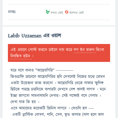
8
0
প্রাপ্তঃ
সম্মত ভোট,
অসম্মত ভোট
Labib Uzzaman এর ওয়াল
এই ওয়ালে পোস্ট করতে চাইলে দয়া করে
লগ ইন করুন
কিংবা
নিবন্ধিত হউন
।
ঘরে বসে বানাও "আগ্নেয়গিরি" -------------
জিওগ্রাফি চ্যানেলে আগ্নেয়গিরির ছবি দেখলেই নিজের মধ্যে কেমন
একটা উত্তেজনা কাজ করতো । আগ্নেয়গিরি থেকে লাভার স্ফুলিঙ্গ
ছিটকে পরছে চারদিকে ব্যপারটা দেখতে বেশ ভালই লাগত । মনে
ইচ্ছা জাগতো সামনাসামনি দেখার। সেই লক্ষ্যেই বসে গেলাম ।
দেখা যাক কি হয় ।
এতে আমাদের কয়েকটি জিনিস লাগবে । সেগুলি হল ----
একটি প্লাস্টিক বোতল, পানি, তেল, ফুড কালার (লাল হলে ভাল