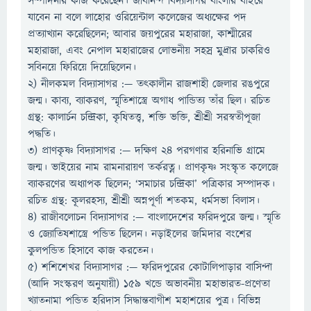
সম্পাদনার কাজ করেছেন। জীবানন্দ বিদ্যাসাগর বাংলার বাইরে
যাবেন না বলে লাহোর ওরিয়েন্টাল কলেজের অধ্যক্ষের পদ
প্রত্যাখ্যান করেছিলেন; আবার জয়পুরের মহারাজা, কাশ্মীরের
মহারাজা, এবং নেপাল মহারাজের লোভনীয় সহস্র মুদ্রার চাকরিও
সবিনয়ে ফিরিয়ে দিয়েছিলেন।
২) নীলকমল বিদ্যাসাগর :— তৎকালীন রাজশাহী জেলার রঙপুরে
জন্ম। কাব্য, ব্যাকরণ, স্মৃতিশাস্ত্রে অগাধ পান্ডিত্য তাঁর ছিল। রচিত
গ্রন্থ: কালার্চন চন্দ্রিকা, কৃষিতত্ত্ব, শক্তি ভক্তি, শ্রীশ্রী সরস্বতীপূজা
পদ্ধতি।
৩) প্রাণকৃষ্ণ বিদ্যাসাগর :— দক্ষিণ ২৪ পরগণার হরিনাভি গ্রামে
জন্ম। ভাইয়ের নাম রামনারায়ণ তর্করত্ন। প্রাণকৃষ্ণ সংস্কৃত কলেজে
ব্যাকরণের অধ্যাপক ছিলেন; ‘সমাচার চন্দ্রিকা’ পত্রিকার সম্পাদক।
রচিত গ্রন্থ: কূলরহস্য, শ্রীশ্রী অন্নপূর্ণা শতকম, ধর্মসভা বিলাস।
৪) রাজীবলোচন বিদ্যাসাগর :— বাংলাদেশের ফরিদপুরে জন্ম। স্মৃতি
ও জ্যোতিষশাস্ত্রে পন্ডিত ছিলেন। নড়াইলের জমিদার বংশের
কুলপন্ডিত হিসাবে কাজ করতেন।
৫) শশিশেখর বিদ্যাসাগর :— ফরিদপুরের কোটালিপাড়ার বাসিন্দা
(আদি সংস্করণ অনুযায়ী) ১৫৯ খন্ডে অভাবনীয় মহাভারত-প্রণেতা
খ্যাতনামা পন্ডিত হরিদাস সিদ্ধান্তবাগীশ মহাশয়ের পুত্র। বিভিন্ন