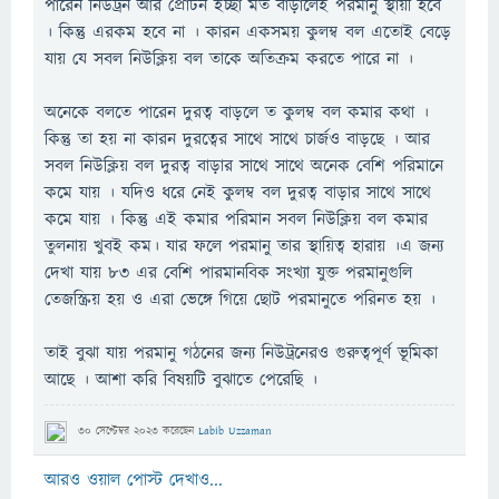
পারেন নিউট্রন আর প্রোটন ইচ্ছা মত বাড়ালেই পরমানু স্থায়ী হবে
। কিন্তু এরকম হবে না । কারন একসময় কুলম্ব বল এতোই বেড়ে
যায় যে সবল নিউক্লিয় বল তাকে অতিক্রম করতে পারে না ।
অনেকে বলতে পারেন দুরত্ব বাড়লে ত কুলম্ব বল কমার কথা ।
কিন্তু তা হয় না কারন দুরত্বের সাথে সাথে চার্জও বাড়ছে । আর
সবল নিউক্লিয় বল দুরত্ব বাড়ার সাথে সাথে অনেক বেশি পরিমানে
কমে যায় । যদিও ধরে নেই কুলম্ব বল দুরত্ব বাড়ার সাথে সাথে
কমে যায় । কিন্তু এই কমার পরিমান সবল নিউক্লিয় বল কমার
তুলনায় খুবই কম। যার ফলে পরমানু তার স্থায়িত্ব হারায় ।এ জন্য
দেখা যায় ৮৩ এর বেশি পারমানবিক সংখ্যা যুক্ত পরমানুগুলি
তেজস্ক্রিয় হয় ও এরা ভেঙ্গে গিয়ে ছোট পরমানুতে পরিনত হয় ।
তাই বুঝা যায় পরমানু গঠনের জন্য নিউট্রনেরও গুরুত্বপূর্ণ ভূমিকা
আছে । আশা করি বিষয়টি বুঝাতে পেরেছি ।
30 সেপ্টেম্বর 2023
করেছেন
Labib Uzzaman
আরও ওয়াল পোস্ট দেখাও...