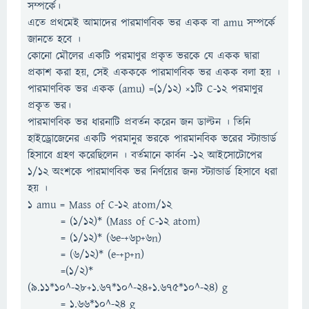
সম্পর্কে।
এতে প্রথমেই আমাদের পারমাণবিক ভর একক বা amu সম্পর্কে
জানতে হবে ।
কোনো মৌলের একটি পরমাণুর প্রকৃত ভরকে যে একক দ্বারা
প্রকাশ করা হয়, সেই একককে পারমাণবিক ভর একক বলা হয় ।
পারমাণবিক ভর একক (amu) =(1/12) ×1টি C-12 পরমাণুর
প্রকৃত ভর।
পারমাণবিক ভর ধারনাটি প্রবর্তন করেন জন ডাল্টন । তিনি
হাইড্রোজেনের একটি পরমানুর ভরকে পারমানবিক ভরের স্ট্যান্ডার্ড
হিসাবে গ্রহণ করেছিলেন । বর্তমানে কার্বন -১২ আইসোটোপের
১/১২ অংশকে পারমাণবিক ভর নির্ণয়ের জন্য স্ট্যান্ডার্ড হিসাবে ধরা
হয় ।
1 amu = Mass of C-12 atom/12
= (1/12)* (Mass of C-12 atom)
= (1/12)* (6e-+6p+6n)
= (6/12)* (e-+p+n)
=(1/2)*
(9.11*10^-28+1.67*10^-24+1.675*10^-24) g
= 1.66*10^-24 g