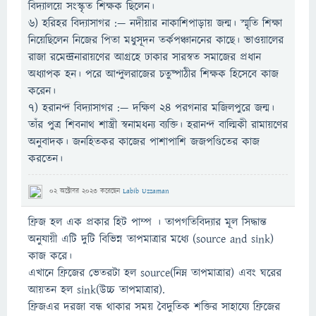
বিদ্যালয়ে সংস্কৃত শিক্ষক ছিলেন।
৬) হরিহর বিদ্যাসাগর :— নদীয়ার নাকাশিপাড়ায় জন্ম। স্মৃতি শিক্ষা
নিয়েছিলেন নিজের পিতা মধুসূদন তর্কপঞ্চাননের কাছে। ভাওয়ালের
রাজা রমেন্দ্রনারায়ণের আগ্রহে ঢাকার সারস্বত সমাজের প্রধান
অধ্যাপক হন। পরে আন্দুলরাজের চতুষ্পাঠীর শিক্ষক হিসেবে কাজ
করেন।
৭) হরানন্দ বিদ্যাসাগর :— দক্ষিণ ২৪ পরগনার মজিলপুরে জন্ম।
তাঁর পুত্র শিবনাথ শাস্ত্রী স্বনামধন্য ব্যক্তি। হরানন্দ বাল্মিকী রামায়ণের
অনুবাদক। জনহিতকর কাজের পাশাপাশি জজপণ্ডিতের কাজ
করতেন।
02 অক্টোবর 2023
করেছেন
Labib Uzzaman
ফ্রিজ হল এক প্রকার হিট পাম্প । তাপগতিবিদ্যার মূল সিদ্ধান্ত
অনুযায়ী এটি দুটি বিভিন্ন তাপমাত্রার মধ্যে (source and sink)
কাজ করে।
এখানে ফ্রিজের ভেতরটা হল source(নিম্ন তাপমাত্রার) এবং ঘরের
আয়তন হল sink(উচ্চ তাপমাত্রার).
ফ্রিজএর দরজা বন্ধ থাকার সময় বৈদুতিক শক্তির সাহায্যে ফ্রিজের