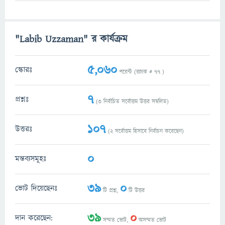
"Labib Uzzaman" র কার্যক্রম
5,060
স্কোরঃ
পয়েন্ট (র‌্যাংক #
77
)
7
প্রশ্নঃ
(
3
নির্বাচিত সর্বোত্তম উত্তর সম্বলিত)
107
উত্তরঃ
(
2
সর্বোত্তম হিসাবে নির্বাচন করেছেন)
0
মন্তব্যসমূহঃ
39
0
ভোট দিয়েছেনঃ
টি প্রশ্ন,
টি উত্তর
39
0
দান করেছেন:
সম্মত ভোট,
অসম্মত ভোট