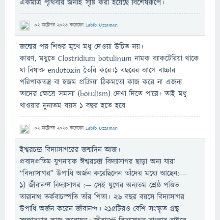
একমাত্র পৃথিবীর জন্যই সৃষ্টি করা হয়েছে বিশেষরূপে।
02 অক্টোবর 2023
করেছেন
Labib Uzzaman
জন্মের পর শিশুর মুখে মধু দেওয়া উচিত নয়।
কারণ, মধুতে Clostridium botulinum নামক ব্যাকটেরিয়া থাকে
যা বিষাক্ত endotoxin তৈরি করে।১ বছরের আগে বাচ্চার
পরিপাকতন্ত্র বা হজম প্রক্রিয়া ঠিকমতো কাজ করে না এজন্য
তাদের ক্ষেত্রে সমস্যা (botulism) দেখা দিতে পারে। তাই মধু
খাওয়ার নুন্যতম বয়স ১ বছর হতে হবে
02 অক্টোবর 2023
করেছেন
Labib Uzzaman
ইশ্বরচন্দ্র বিদ্যাসাগরের জন্মদিন আজ।
প্রবাদপ্রতিম যুগনায়ক ঈশ্বরচন্দ্র বিদ্যাসাগর ছাড়া অন্য যারা
“বিদ্যাসাগর” উপাধি অর্জন করেছিলেন তাঁদের মধ্যে আছেন:―
১) জীবানন্দ বিদ্যাসাগর :— সেই যুগের অন্যতম শ্রেষ্ঠ পণ্ডিত
তারানাথ তর্কবাচস্পতি তাঁর পিতা। ২৬ বছর বয়সে বিদ্যাসাগর
উপাধি অর্জন করেন জীবানন্দ। ২১৫টিরও বেশি সংস্কৃত গ্রন্থ