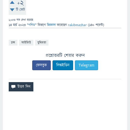
+2
টি ভোট
1,054
বার দেখা হয়েছে
14 মার্চ 2023
"
গণিত
" বিভাগে
জিজ্ঞাসা
করেছেন
rakibmazhar
(
140
পয়েন্ট)
চান্স
আইকিউ
বুদ্ধিমত্তা
প্রশ্নোত্তরটি শেয়ার করুন
ফেসবুক
লিঙ্কইডিন
Telegram