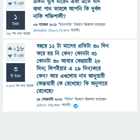
একটা ঘুষি মারেন এবং এতে যদি
টি ভোট
ব্যথা পান তাহলে আপনি কি দুর্বল
1
নাকি শক্তিশালী?
উত্তর
09 নভেম্বর 2021
"
মিথোলজি
" বিভাগে
জিজ্ঞাসা
করেছেন
Abdullah Shuvo
(
7,700
পয়েন্ট)
731
বার দেখা হয়েছে
বছরে ১২ টা মাসের প্রতিটা ৩০ দিন
+18
করে হয় নি কেন? কোনটা ৩১
টি ভোট
কোনটা ৩০ আবার ফেব্রয়ারী ২৮
3
দিন( লিপইয়ার এ ২৯ দিন)করে
কেন? আর এগুলোর নাম জানুয়ারী
টি উত্তর
ফেব্রুয়ারী কে রেখেছে? কি অনুসারে
5,303
বার দেখা হয়েছে
রেখেছে?
19 ফেব্রুয়ারি 2020
"
বিবিধ
" বিভাগে
জিজ্ঞাসা
করেছেন
Admin
(
71,360
পয়েন্ট)