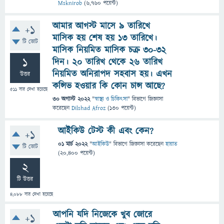
Msknirob
(
6,760
পয়েন্ট)
আমার আগস্ট মাসে ৯ তারিখে
+1
মাসিক হয় শেষ হয় ১৩ তারিখে।
টি ভোট
মাসিক নিয়মিত মাসিক চক্র ৩০-৩২
1
দিন। ২০ তারিখ থেকে ২৬ তারিখ
নিয়মিত অনিরাপদ সহবাস হয়। এখন
উত্তর
কন্সিভ হওয়ার কি কোন চান্স আছে?
511
বার দেখা হয়েছে
30 অগাস্ট 2022
"
স্বাস্থ্য ও চিকিৎসা
" বিভাগে
জিজ্ঞাসা
করেছেন
Dilshad Afroz
(
130
পয়েন্ট)
আইকিউ টেস্ট কী এবং কেন?
+1
01 মার্চ 2022
"
আইকিউ
" বিভাগে
জিজ্ঞাসা
করেছেন
হায়াত
টি ভোট
(
20,400
পয়েন্ট)
2
টি উত্তর
4,088
বার দেখা হয়েছে
আপনি যদি নিজেকে খুব জোরে
+1