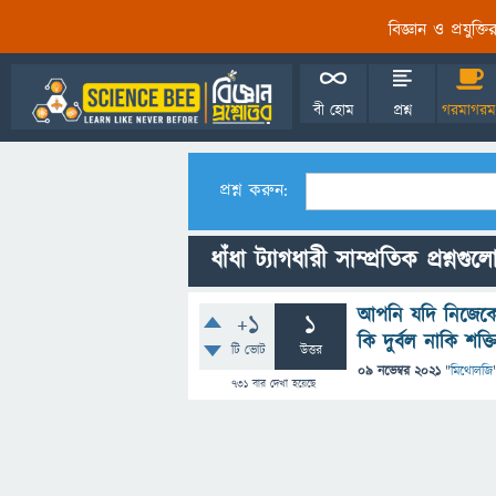
বিজ্ঞান ও প্রযুক্
বী হোম
প্রশ্ন
গরমাগরম
প্রশ্ন করুন:
ধাঁধা ট্যাগধারী সাম্প্রতিক প্রশ্নগুল
আপনি যদি নিজেকে
+1
1
কি দুর্বল নাকি শক্ত
টি ভোট
উত্তর
09 নভেম্বর 2021
"
মিথোলজি
731
বার দেখা হয়েছে