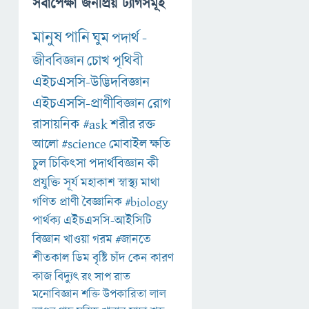
সর্বাপেক্ষা জনপ্রিয় ট্যাগসমূহ
মানুষ
পানি
ঘুম
পদার্থ
-
জীববিজ্ঞান
চোখ
পৃথিবী
এইচএসসি-উদ্ভিদবিজ্ঞান
এইচএসসি-প্রাণীবিজ্ঞান
রোগ
রাসায়নিক
#ask
শরীর
রক্ত
আলো
#science
মোবাইল
ক্ষতি
চুল
চিকিৎসা
পদার্থবিজ্ঞান
কী
প্রযুক্তি
সূর্য
মহাকাশ
স্বাস্থ্য
মাথা
গণিত
প্রাণী
বৈজ্ঞানিক
#biology
পার্থক্য
এইচএসসি-আইসিটি
বিজ্ঞান
খাওয়া
গরম
#জানতে
শীতকাল
ডিম
বৃষ্টি
চাঁদ
কেন
কারণ
কাজ
বিদ্যুৎ
রং
সাপ
রাত
মনোবিজ্ঞান
শক্তি
উপকারিতা
লাল