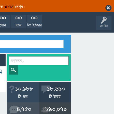
ারিত
এখানে
দেখুন।
পোল
ব্যাজ
টপ ইউজার
লগ ইন
নি
10,988
18,690
টি প্রশ্ন
টি উত্তর
4,750
890,079