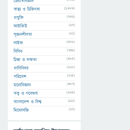
জ্যোতির্বিজ্ঞান
(1,989)
স্বাস্থ্য ও চিকিৎসা
(736)
প্রযুক্তি
(67)
আইকিউ
(81)
সৃজনশীলতা
(388)
লাইফ
(749)
বিবিধ
(385)
চিন্তা ও দক্ষতা
(620)
প্রাণিবিদ্যা
(225)
পরিবেশ
(487)
মনোবিজ্ঞান
(669)
তত্ত্ব ও গবেষণা
(112)
বাংলাদেশ ও বিশ্ব
(62)
মিথোলজি