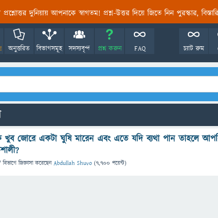
তির প্রশ্নোত্তর দুনিয়ায় আপনাকে স্বাগতম! প্রশ্ন-উত্তর দিয়ে জিতে নিন পুরস্কার, বিস্ত
!
অনুত্তরিত
বিভাগসমূহ
সদস্যবৃন্দ
প্রশ্ন করুন
FAQ
চ্যাট রুম
ো
 খুব জোরে একটা ঘুষি মারেন এবং এতে যদি ব্যথা পান তাহলে আপ
িশালী?
" বিভাগে
জিজ্ঞাসা
করেছেন
Abdullah Shuvo
(
7,700
পয়েন্ট)