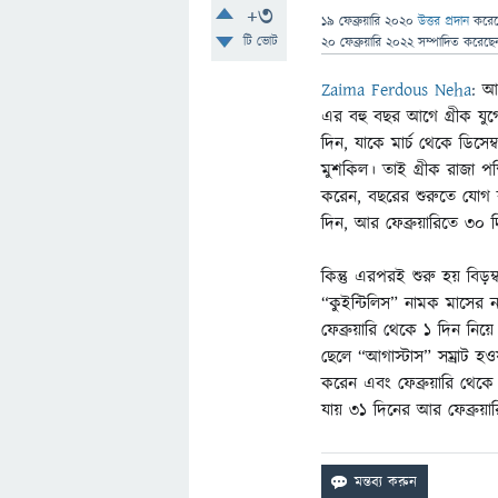
+3
19 ফেব্রুয়ারি 2020
উত্তর প্রদান
করে
টি ভোট
20 ফেব্রুয়ারি 2022
সম্পাদিত
করেছ
Zaima Ferdous Neha
:
আম
এর বহু বছর আগে গ্রীক যুগে 
দিন, যাকে মার্চ থেকে ডিসেম
মুশকিল। তাই গ্রীক রাজা প
করেন, বছরের শুরুতে যোগ কর
দিন, আর ফেব্রুয়ারিতে ৩০ 
কিন্তু এরপরই শুরু হয় বিড়ম
“কুইন্টিলিস” নামক মাসের ন
ফেব্রুয়ারি থেকে ১ দিন নি
ছেলে “আগাস্টাস” সম্রাট হ
করেন এবং ফেব্রুয়ারি থে
যায় ৩১ দিনের আর ফেব্রুয়া