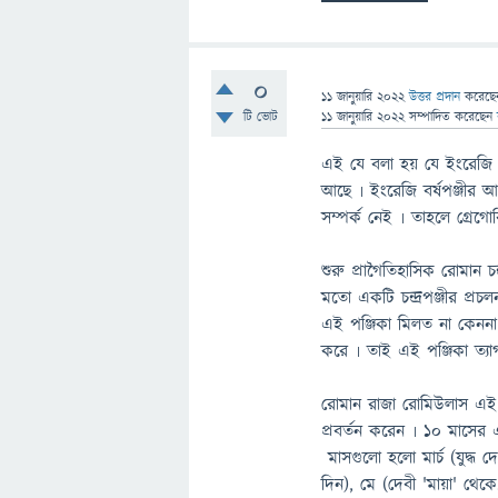
0
11 জানুয়ারি 2022
উত্তর প্রদান
করেছ
টি ভোট
11 জানুয়ারি 2022
সম্পাদিত
করেছেন
এই যে বলা হয় যে ইংরেজি বর
আছে ৷ ইংরেজি বর্ষপঞ্জীর আস
সম্পর্ক নেই ৷ তাহলে গ্রেগোর
শুরু প্রাগৈতিহাসিক রোমান চন
মতো একটি চন্দ্রপঞ্জীর প্রচ
এই পঞ্জিকা মিলত না কেননা 
করে ৷ তাই এই পঞ্জিকা ত্যা
রোমান রাজা রোমিউলাস এই চন
প্রবর্তন করেন ৷ ১০ মাসের
মাসগুলো হলো মার্চ (যুদ্ধ দে
দিন), মে (দেবী 'মায়া' থেক