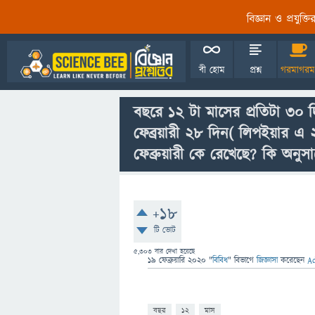
বিজ্ঞান ও প্রযুক্
বী হোম
প্রশ্ন
গরমাগরম
বছরে ১২ টা মাসের প্রতিটা ৩
ফেব্রয়ারী ২৮ দিন( লিপইয়ার এ
ফেব্রুয়ারী কে রেখেছে? কি অনুস
+18
টি ভোট
5,303
বার দেখা হয়েছে
19 ফেব্রুয়ারি 2020
"
বিবিধ
" বিভাগে
জিজ্ঞাসা
করেছেন
A
বছর
১২
মাস