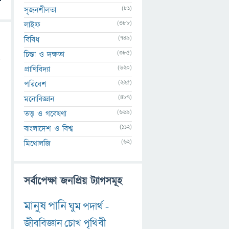
(81)
সৃজনশীলতা
(388)
লাইফ
(749)
বিবিধ
(385)
চিন্তা ও দক্ষতা
(620)
প্রাণিবিদ্যা
(225)
পরিবেশ
(487)
মনোবিজ্ঞান
(669)
তত্ত্ব ও গবেষণা
(112)
বাংলাদেশ ও বিশ্ব
(62)
মিথোলজি
সর্বাপেক্ষা জনপ্রিয় ট্যাগসমূহ
মানুষ
পানি
ঘুম
পদার্থ
-
জীববিজ্ঞান
চোখ
পৃথিবী