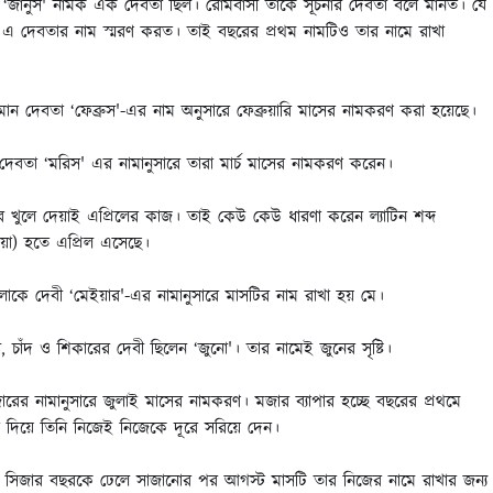
ে ‘জানুস' নামক এক দেবতা ছিল। রোমবাসী তাকে সূচনার দেবতা বলে মানত। যে
এ দেবতার নাম স্মরণ করত। তাই বছরের প্রথম নামটিও তার নামে রাখা
োমান দেবতা ‘ফেব্রুস'-এর নাম অনুসারে ফেব্রুয়ারি মাসের নামকরণ করা হয়েছে।
্ধ-দেবতা ‘মরিস' এর নামানুসারে তারা মার্চ মাসের নামকরণ করেন।
্বার খুলে দেয়াই এপ্রিলের কাজ। তাই কেউ কেউ ধারণা করেন ল্যাটিন শব্দ
দেয়া) হতে এপ্রিল এসেছে।
কে দেবী ‘মেইয়ার'-এর নামানুসারে মাসটির নাম রাখা হয় মে।
, চাঁদ ও শিকারের দেবী ছিলেন ‘জুনো'। তার নামেই জুনের সৃষ্টি।
জারের নামানুসারে জুলাই মাসের নামকরণ। মজার ব্যাপার হচ্ছে বছরের প্রথমে
থান দিয়ে তিনি নিজেই নিজেকে দূরে সরিয়ে দেন।
স সিজার বছরকে ঢেলে সাজানোর পর আগস্ট মাসটি তার নিজের নামে রাখার জন্য