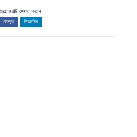
প্রশ্নোত্তরটি শেয়ার করুন
ফেসবুক
লিঙ্কইডিন