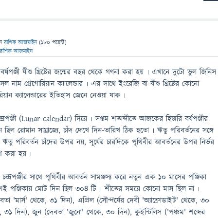
েন
রাশিক আজমাইন
(
180
পয়েন্ট)
রাশিক আজমাইন
্ষপঞ্জী যীশু খ্রিষ্টের জন্মের বছর থেকে গণনা করা হয় ৷ এখানে দুটো ভুল জিনিস
ল নাম গ্রেগোরিয়ান ক্যালেন্ডার ৷ এর সাথে ইংরেজি বা যীশু খ্রিষ্টের কোনো
িয়ান ক্যালেন্ডারের ইতিহাস জেনে নেওয়া যাক ৷
্দ্রপঞ্জী (Lunar calendar) দিয়ে ৷ সপ্তম শতাব্দীতে আজকের হিজরি বর্ষপঞ্জীর
লন ছিল রোমান সাম্রাজ্যে, চাঁদ দেখে দিন-তারিখ ঠিক হতো ৷ ঋতু পরিবর্তনের সঙ্গে
ঋতু পরিবর্তন চাঁদের উপর নয়, সূর্যের চারদিকে পৃথিবীর আবর্তনের উপর নির্ভর
গ করা হয় ৷
্দ্রপঞ্জীর সাথে পৃথিবীর আবর্তন সামঞ্জস্য করে নতুন এক ১০ মাসের পঞ্জিকা
 এই পঞ্জিকায় মোট দিন ছিল ৩০৪ টি ৷ শীতের সময়ে কোনো মাস ছিল না ৷
বতা 'মার্স' থেকে, ৩১ দিন), এপ্রিল (সৌন্দর্যের দেবী 'অ্যাফ্রোডাইট' থেকে, ৩০
ে, ৩১ দিন), জুন (দেবতা 'জুনো' থেকে, ৩০ দিন), কুইন্টিলিস ('পঞ্চম' শব্দের