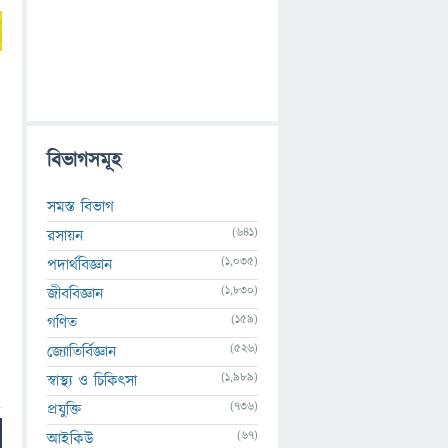
।
বিভাগসমূহ
সমস্ত বিভাগ
(641)
রসায়ন
(1,035)
পদার্থবিজ্ঞান
(1,830)
জীববিজ্ঞান
(159)
গণিত
(526)
জ্যোতির্বিজ্ঞান
(1,989)
স্বাস্থ্য ও চিকিৎসা
(736)
প্রযুক্তি
(67)
আইকিউ