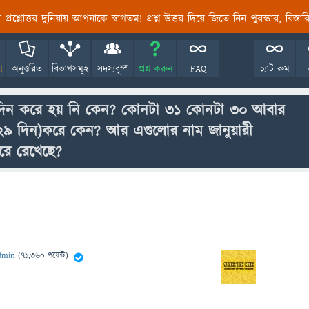
তির প্রশ্নোত্তর দুনিয়ায় আপনাকে স্বাগতম! প্রশ্ন-উত্তর দিয়ে জিতে নিন পুরস্কার, বিস্ত
!
অনুত্তরিত
বিভাগসমূহ
সদস্যবৃন্দ
প্রশ্ন করুন
FAQ
চ্যাট রুম
০ দিন করে হয় নি কেন? কোনটা ৩১ কোনটা ৩০ আবার
 ২৯ দিন)করে কেন? আর এগুলোর নাম জানুয়ারী
ারে রেখেছে?
dmin
(
71,360
পয়েন্ট)