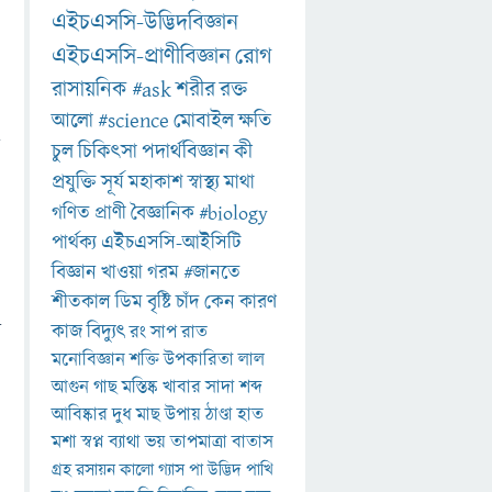
এইচএসসি-উদ্ভিদবিজ্ঞান
এইচএসসি-প্রাণীবিজ্ঞান
রোগ
রাসায়নিক
#ask
শরীর
রক্ত
আলো
#science
মোবাইল
ক্ষতি
ন
চুল
চিকিৎসা
পদার্থবিজ্ঞান
কী
প্রযুক্তি
সূর্য
মহাকাশ
স্বাস্থ্য
মাথা
গণিত
প্রাণী
বৈজ্ঞানিক
#biology
পার্থক্য
এইচএসসি-আইসিটি
বিজ্ঞান
খাওয়া
গরম
#জানতে
শীতকাল
ডিম
বৃষ্টি
চাঁদ
কেন
কারণ
ে
কাজ
বিদ্যুৎ
রং
সাপ
রাত
মনোবিজ্ঞান
শক্তি
উপকারিতা
লাল
আগুন
গাছ
মস্তিষ্ক
খাবার
সাদা
শব্দ
আবিষ্কার
দুধ
মাছ
উপায়
ঠাণ্ডা
হাত
মশা
স্বপ্ন
ব্যাথা
ভয়
তাপমাত্রা
বাতাস
গ্রহ
রসায়ন
কালো
গ্যাস
পা
উদ্ভিদ
পাখি