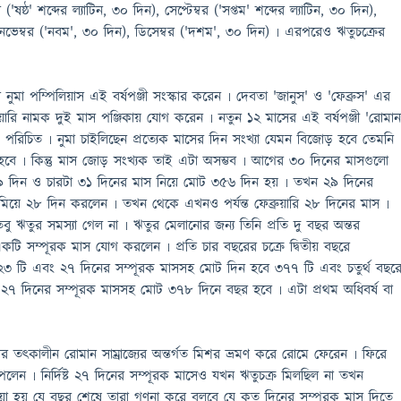
('ষষ্ঠ' শব্দের ল্যাটিন, ৩০ দিন), সেপ্টেম্বর ('সপ্তম' শব্দের ল্যাটিন, ৩০ দিন),
, নভেম্বর ('নবম', ৩০ দিন), ডিসেম্বর ('দশম', ৩০ দিন) ৷ এরপরেও ঋতুচক্রের
রাজা নুমা পম্পিলিয়াস এই বর্ষপঞ্জী সংস্কার করেন ৷ দেবতা 'জানুস' ও 'ফেব্রুস' এর
ুয়ারি নামক দুই মাস পঞ্জিকায় যোগ করেন ৷ নতুন ১২ মাসের এই বর্ষপঞ্জী 'রোমা
মে পরিচিত ৷ নুমা চাইলিছেন প্রত্যেক মাসের দিন সংখ্যা যেমন বিজোড় হবে তেমনি
বে ৷ কিন্তু মাস জোড় সংখ্যক তাই এটা অসম্ভব ৷ আগের ৩০ দিনের মাসগুলো
দিন ও চারটা ৩১ দিনের মাস নিয়ে মোট ৩৫৬ দিন হয় ৷ তখন ২৯ দিনের
মিয়ে ২৮ দিন করলেন ৷ তখন থেকে এখনও পর্যন্ত ফেব্রুয়ারি ২৮ দিনের মাস ৷
ু ঋতুর সমস্যা গেল না ৷ ঋতুর মেলানোর জন্য তিনি প্রতি দু বছর অন্তর
একটি সম্পূরক মাস যোগ করলেন ৷ প্রতি চার বছরের চক্রে দ্বিতীয় বছরে
ে ২৩ টি এবং ২৭ দিনের সম্পূরক মাসসহ মোট দিন হবে ৩৭৭ টি এবং চতুর্থ বছর
 ও ২৭ দিনের সম্পূরক মাসসহ মোট ৩৭৮ দিনে বছর হবে ৷ এটা প্রথম অধিবর্ষ বা
াস সিজার তৎকালীন রোমান সাম্রাজ্যের অন্তর্গত মিশর ভ্রমণ করে রোমে ফেরেন ৷ ফিরে
পেলেন ৷ নির্দিষ্ট ২৭ দিনের সম্পূরক মাসেও যখন ঋতুচক্র মিলছিল না তখন
েওয়া হয় যে বছর শেষে তারা গণনা করে বলবে যে কত দিনের সম্পূরক মাস দিতে