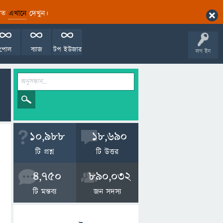
ারিত
এখানে
দেখুন।
পোল
ব্যাজ
টপ ইউজার
লগ ইন
10,988
18,690
টি প্রশ্ন
টি উত্তর
4,750
890,032
টি মন্তব্য
জন সদস্য