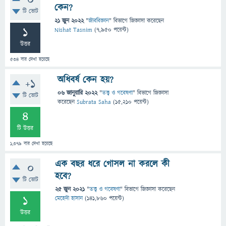
0
কেন?
টি ভোট
21 জুন 2022
"
জীববিজ্ঞান
" বিভাগে
জিজ্ঞাসা
করেছেন
1
Nishat Tasnim
(
7,950
পয়েন্ট)
উত্তর
534
বার দেখা হয়েছে
অধিবর্ষ কেন হয়?
+1
06 জানুয়ারি 2022
"
তত্ত্ব ও গবেষণা
" বিভাগে
জিজ্ঞাসা
টি ভোট
করেছেন
Subrata Saha
(
15,210
পয়েন্ট)
4
টি উত্তর
1,379
বার দেখা হয়েছে
এক বছর ধরে গোসল না করলে কী
0
হবে?
টি ভোট
25 জুন 2021
"
তত্ত্ব ও গবেষণা
" বিভাগে
জিজ্ঞাসা
করেছেন
1
মেহেদী হাসান
(
141,860
পয়েন্ট)
উত্তর