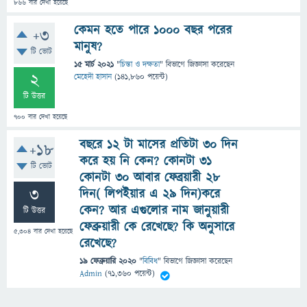
866
বার দেখা হয়েছে
কেমন হতে পারে ১০০০ বছর পরের
+3
মানুষ?
টি ভোট
15 মার্চ 2021
"
চিন্তা ও দক্ষতা
" বিভাগে
জিজ্ঞাসা
করেছেন
2
মেহেদী হাসান
(
141,860
পয়েন্ট)
টি উত্তর
700
বার দেখা হয়েছে
বছরে ১২ টা মাসের প্রতিটা ৩০ দিন
+18
করে হয় নি কেন? কোনটা ৩১
টি ভোট
কোনটা ৩০ আবার ফেব্রয়ারী ২৮
3
দিন( লিপইয়ার এ ২৯ দিন)করে
কেন? আর এগুলোর নাম জানুয়ারী
টি উত্তর
ফেব্রুয়ারী কে রেখেছে? কি অনুসারে
5,304
বার দেখা হয়েছে
রেখেছে?
19 ফেব্রুয়ারি 2020
"
বিবিধ
" বিভাগে
জিজ্ঞাসা
করেছেন
Admin
(
71,360
পয়েন্ট)