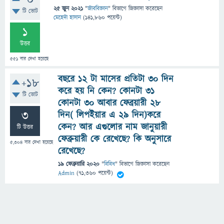
0
25 জুন 2021
"
জীববিজ্ঞান
" বিভাগে
জিজ্ঞাসা
করেছেন
টি ভোট
মেহেদী হাসান
(
141,860
পয়েন্ট)
1
উত্তর
551
বার দেখা হয়েছে
বছরে ১২ টা মাসের প্রতিটা ৩০ দিন
+18
করে হয় নি কেন? কোনটা ৩১
টি ভোট
কোনটা ৩০ আবার ফেব্রয়ারী ২৮
3
দিন( লিপইয়ার এ ২৯ দিন)করে
কেন? আর এগুলোর নাম জানুয়ারী
টি উত্তর
ফেব্রুয়ারী কে রেখেছে? কি অনুসারে
5,304
বার দেখা হয়েছে
রেখেছে?
19 ফেব্রুয়ারি 2020
"
বিবিধ
" বিভাগে
জিজ্ঞাসা
করেছেন
Admin
(
71,360
পয়েন্ট)