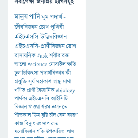
সর্বাপেক্ষা জনপ্রিয় ট্যাগসমূহ
মানুষ
পানি
ঘুম
পদার্থ
-
জীববিজ্ঞান
চোখ
পৃথিবী
এইচএসসি-উদ্ভিদবিজ্ঞান
এইচএসসি-প্রাণীবিজ্ঞান
রোগ
রাসায়নিক
#ask
শরীর
রক্ত
আলো
#science
মোবাইল
ক্ষতি
চুল
চিকিৎসা
পদার্থবিজ্ঞান
কী
প্রযুক্তি
সূর্য
মহাকাশ
স্বাস্থ্য
মাথা
গণিত
প্রাণী
বৈজ্ঞানিক
#biology
পার্থক্য
এইচএসসি-আইসিটি
বিজ্ঞান
খাওয়া
গরম
#জানতে
শীতকাল
ডিম
বৃষ্টি
চাঁদ
কেন
কারণ
কাজ
বিদ্যুৎ
রং
সাপ
রাত
মনোবিজ্ঞান
শক্তি
উপকারিতা
লাল