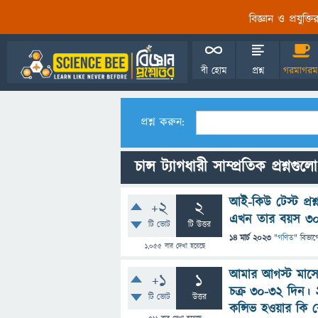
বিজ্ঞান ও প্রযুক্
বী হোম
প্রশ্ন
গরমাগরম
প্রশ্ন করুন:
চান্স ট্যাগধারী সাম্প্রতিক প্রশ্নগুলো
আই-কিউ টেস্ট প্র
+2
2
এখন তার বয়স ৩০
টি ভোট
টি উত্তর
14 মার্চ 2023
"
গণিত
" বিভাগ
1,055
বার দেখা হয়েছে
আমার আগস্ট মাসে
+1
1
চক্র ৩০-৩২ দিন।
টি ভোট
উত্তর
কন্সিভ হওয়ার কি 