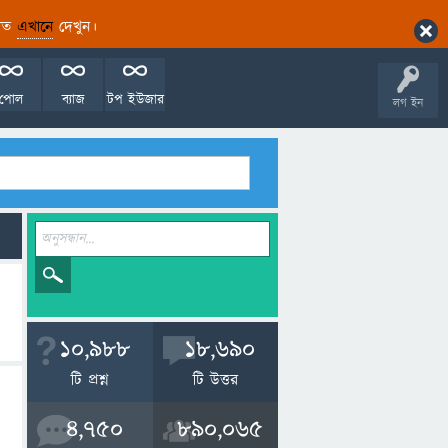
ারিত
এখানে
দেখুন।
পোল
ব্যাজ
টপ ইউজার
লগ ইন
10,988
18,690
টি প্রশ্ন
টি উত্তর
4,750
890,065