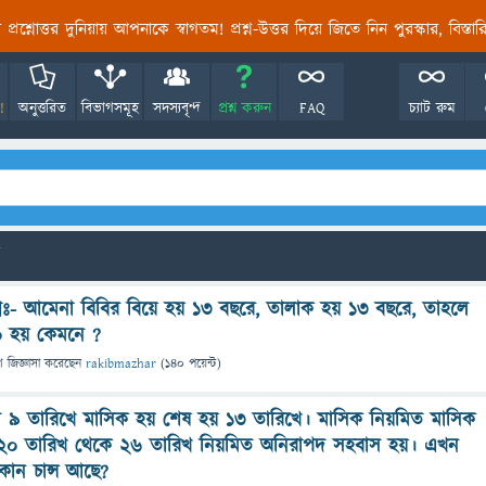
তির প্রশ্নোত্তর দুনিয়ায় আপনাকে স্বাগতম! প্রশ্ন-উত্তর দিয়ে জিতে নিন পুরস্কার, বিস্ত
!
অনুত্তরিত
বিভাগসমূহ
সদস্যবৃন্দ
প্রশ্ন করুন
FAQ
চ্যাট রুম
শ্নঃ- আমেনা বিবির বিয়ে হয় ১৩ বছরে, তালাক হয় ১৩ বছরে, তাহলে
 হয় কেমনে ?
ে
জিজ্ঞাসা
করেছেন
rakibmazhar
(
140
পয়েন্ট)
 ৯ তারিখে মাসিক হয় শেষ হয় ১৩ তারিখে। মাসিক নিয়মিত মাসিক
 ২০ তারিখ থেকে ২৬ তারিখ নিয়মিত অনিরাপদ সহবাস হয়। এখন
কোন চান্স আছে?