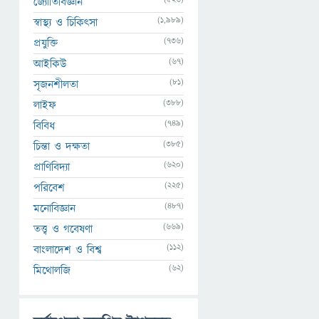
জ্যোতির্বিজ্ঞান
(1,989)
স্বাস্থ্য ও চিকিৎসা
(736)
প্রযুক্তি
(67)
আইকিউ
(81)
সৃজনশীলতা
(388)
লাইফ
(749)
বিবিধ
(385)
চিন্তা ও দক্ষতা
(620)
প্রাণিবিদ্যা
(225)
পরিবেশ
(487)
মনোবিজ্ঞান
(669)
তত্ত্ব ও গবেষণা
(112)
বাংলাদেশ ও বিশ্ব
(62)
মিথোলজি