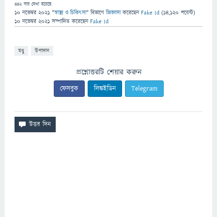
442
বার দেখা হয়েছে
10 নভেম্বর 2021
"
স্বাস্থ্য ও চিকিৎসা
" বিভাগে
জিজ্ঞাসা
করেছেন
Fake Id
(
14,120
পয়েন্ট)
10 নভেম্বর 2021
সম্পাদিত
করেছেন
Fake Id
মধু
উপাদান
প্রশ্নোত্তরটি শেয়ার করুন
ফেসবুক
লিঙ্কইডিন
Telegram