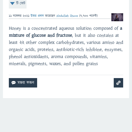
টি ভোট
11 নভেম্বর 2021
উত্তর প্রদান
করেছেন
Abdullah Shuvo
(
7,700
পয়েন্ট)
Honey is a concentrated aqueous solution composed of
a
mixture of glucose and fructose
, but it also contains at
least 22 other complex carbohydrates, various amino and
organic acids, proteins, antibiotic-rich inhibine, enzymes,
phenol antioxidants, aroma compounds, vitamins,
minerals, pigments, waxes, and pollen grains