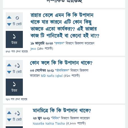
সম্পর্কিত প্রশ্নগুচ্ছ
রান্নার তেলে এমন কি কি উপাদান
0
থাকে যার কারনে এটি কোন কিছু
টি ভোট
ভাজতে এতো কার্যকর?? এই ভাজার
1
কাজ টি পানিতেই বা কেনো হই না??
উত্তর
19 জানুয়ারি 2023
"
রসায়ন
" বিভাগে
জিজ্ঞাসা
করেছেন
jess
(
140
পয়েন্ট)
475
বার দেখা হয়েছে
কোন ফলে কি কি উপাদান থাকে?
+1
03 সেপ্টেম্বর 2021
"
জীববিজ্ঞান
" বিভাগে
জিজ্ঞাসা
টি ভোট
করেছেন
MD Nafiz Iqbal
(
510
পয়েন্ট)
1
উত্তর
717
বার দেখা হয়েছে
মানচিত্রে কি কি উপাদান থাকে?
+1
23 জুন 2021
"
বিবিধ
" বিভাগে
জিজ্ঞাসা
করেছেন
টি ভোট
Nusaiba Nahia Tiasha
(
5,800
পয়েন্ট)