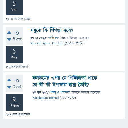
1
উত্তর
5,544
বার দেখা হয়েছে
মধুতে কি পিঁপড়া বসে?
0
17 মে 2025
"
পরিবেশ
" বিভাগে
জিজ্ঞাসা
করেছেন
টি ভোট
Khairul_Alom_Fardush
(
1,150
পয়েন্ট)
1
উত্তর
198
বার দেখা হয়েছে
কনডমের ওপর যে পিচ্ছিলতা থাকে
0
তা কী কী উপাদান দ্বারা তৈরি?
টি ভোট
14 মার্চ 2022
"
তত্ত্ব ও গবেষণা
" বিভাগে
জিজ্ঞাসা
করেছেন
2
Fariduddin masud
(
220
পয়েন্ট)
টি উত্তর
2,872
বার দেখা হয়েছে