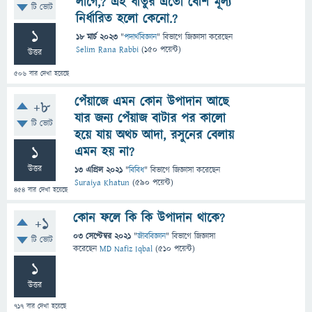
লাগে,? এই ধাতুর এতো বেশি মূল্য
টি ভোট
নির্ধারিত হলো কেনো.?
1
18 মার্চ 2023
"
পদার্থবিজ্ঞান
" বিভাগে
জিজ্ঞাসা
করেছেন
Selim Rana Rabbi
(
150
পয়েন্ট)
উত্তর
506
বার দেখা হয়েছে
পেঁয়াজে এমন কোন উপাদান আছে
+8
যার জন্য পেঁয়াজ বাটার পর কালো
টি ভোট
হয়ে যায় অথচ আদা, রসুনের বেলায়
1
এমন হয় না?
উত্তর
13 এপ্রিল 2021
"
বিবিধ
" বিভাগে
জিজ্ঞাসা
করেছেন
Suraiya Khatun
(
590
পয়েন্ট)
454
বার দেখা হয়েছে
কোন ফলে কি কি উপাদান থাকে?
+1
03 সেপ্টেম্বর 2021
"
জীববিজ্ঞান
" বিভাগে
জিজ্ঞাসা
টি ভোট
করেছেন
MD Nafiz Iqbal
(
510
পয়েন্ট)
1
উত্তর
717
বার দেখা হয়েছে