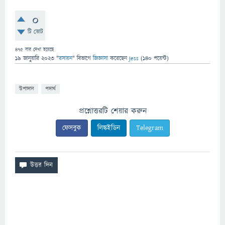
0
টি ভোট
475
বার দেখা হয়েছে
19 জানুয়ারি 2023
"
রসায়ন
" বিভাগে
জিজ্ঞাসা
করেছেন
jess
(
140
পয়েন্ট)
উপাদান
পদার্থ
প্রশ্নোত্তরটি শেয়ার করুন
ফেসবুক
লিঙ্কইডিন
Telegram