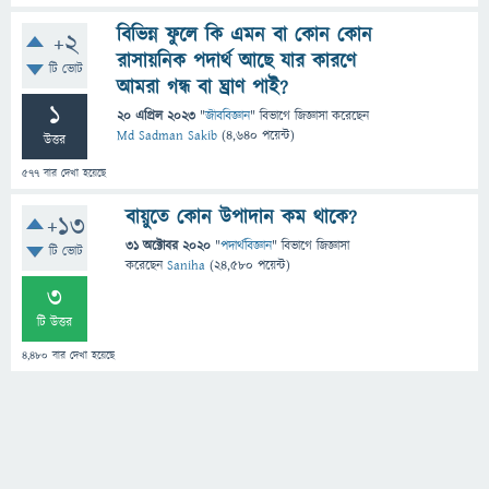
বিভিন্ন ফুলে কি এমন বা কোন কোন
+2
রাসায়নিক পদার্থ আছে যার কারণে
টি ভোট
আমরা গন্ধ বা ঘ্রাণ পাই?
1
20 এপ্রিল 2023
"
জীববিজ্ঞান
" বিভাগে
জিজ্ঞাসা
করেছেন
Md Sadman Sakib
(
4,640
পয়েন্ট)
উত্তর
577
বার দেখা হয়েছে
বায়ুতে কোন উপাদান কম থাকে?
+13
31 অক্টোবর 2020
"
পদার্থবিজ্ঞান
" বিভাগে
জিজ্ঞাসা
টি ভোট
করেছেন
Saniha
(
24,580
পয়েন্ট)
3
টি উত্তর
4,480
বার দেখা হয়েছে