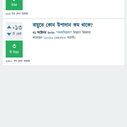
উত্তর
984
বার দেখা হয়েছে
বায়ুতে কোন উপাদান কম থাকে?
+13
31 অক্টোবর 2020
"
পদার্থবিজ্ঞান
" বিভাগে
জিজ্ঞাসা
টি ভোট
করেছেন
Saniha
(
24,580
পয়েন্ট)
3
টি উত্তর
4,480
বার দেখা হয়েছে