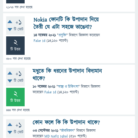
2,873
বার দেখা হয়েছে
Nokia ফোনটি কি উপাদান দিয়ে
+1
তৈরী যে এটা সহজে ভাঙেনা?
টি ভোট
14 নভেম্বর 2021
"
প্রযুক্তি
" বিভাগে
জিজ্ঞাসা
করেছেন
2
Fake Id
(
14,120
পয়েন্ট)
টি উত্তর
380
বার দেখা হয়েছে
মধুতে কি ধরনের উপাদান বিদ্যমান
+1
থাকে?
টি ভোট
10 নভেম্বর 2021
"
স্বাস্থ্য ও চিকিৎসা
" বিভাগে
জিজ্ঞাসা
2
করেছেন
Fake Id
(
14,120
পয়েন্ট)
টি উত্তর
444
বার দেখা হয়েছে
কোন ফলে কি কি উপাদান থাকে?
+1
03 সেপ্টেম্বর 2021
"
জীববিজ্ঞান
" বিভাগে
জিজ্ঞাসা
টি ভোট
করেছেন
MD Nafiz Iqbal
(
510
পয়েন্ট)