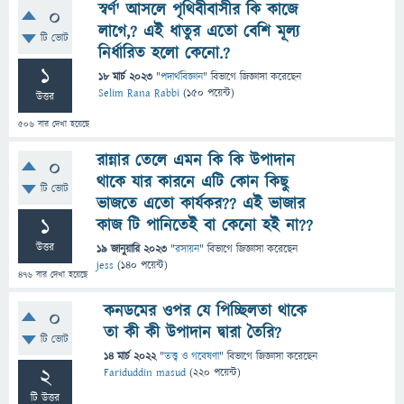
স্বর্ণ' আসলে পৃথিবীবাসীর কি কাজে
0
লাগে,? এই ধাতুর এতো বেশি মূল্য
টি ভোট
নির্ধারিত হলো কেনো.?
1
18 মার্চ 2023
"
পদার্থবিজ্ঞান
" বিভাগে
জিজ্ঞাসা
করেছেন
Selim Rana Rabbi
(
150
পয়েন্ট)
উত্তর
506
বার দেখা হয়েছে
রান্নার তেলে এমন কি কি উপাদান
0
থাকে যার কারনে এটি কোন কিছু
টি ভোট
ভাজতে এতো কার্যকর?? এই ভাজার
1
কাজ টি পানিতেই বা কেনো হই না??
উত্তর
19 জানুয়ারি 2023
"
রসায়ন
" বিভাগে
জিজ্ঞাসা
করেছেন
jess
(
140
পয়েন্ট)
476
বার দেখা হয়েছে
কনডমের ওপর যে পিচ্ছিলতা থাকে
0
তা কী কী উপাদান দ্বারা তৈরি?
টি ভোট
14 মার্চ 2022
"
তত্ত্ব ও গবেষণা
" বিভাগে
জিজ্ঞাসা
করেছেন
2
Fariduddin masud
(
220
পয়েন্ট)
টি উত্তর