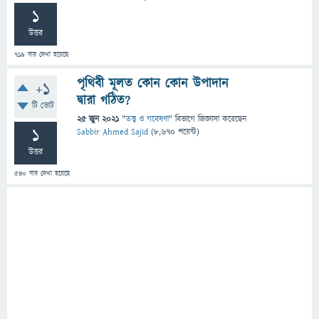
1
উত্তর
719
বার দেখা হয়েছে
পৃথিবী মূলত কোন কোন উপাদান
+1
দ্বারা গঠিত?
টি ভোট
25 জুন 2021
"
তত্ত্ব ও গবেষণা
" বিভাগে
জিজ্ঞাসা
করেছেন
1
Sabbir Ahmed Sajid
(
8,670
পয়েন্ট)
উত্তর
540
বার দেখা হয়েছে