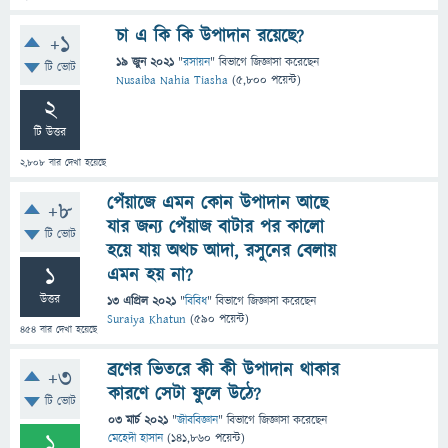
চা এ কি কি উপাদান রয়েছে?
+1
19 জুন 2021
"
রসায়ন
" বিভাগে
জিজ্ঞাসা
করেছেন
টি ভোট
Nusaiba Nahia Tiasha
(
5,800
পয়েন্ট)
2
টি উত্তর
2,808
বার দেখা হয়েছে
পেঁয়াজে এমন কোন উপাদান আছে
+8
যার জন্য পেঁয়াজ বাটার পর কালো
টি ভোট
হয়ে যায় অথচ আদা, রসুনের বেলায়
1
এমন হয় না?
উত্তর
13 এপ্রিল 2021
"
বিবিধ
" বিভাগে
জিজ্ঞাসা
করেছেন
Suraiya Khatun
(
590
পয়েন্ট)
454
বার দেখা হয়েছে
ব্রণের ভিতরে কী কী উপাদান থাকার
+3
কারণে সেটা ফুলে উঠে?
টি ভোট
03 মার্চ 2021
"
জীববিজ্ঞান
" বিভাগে
জিজ্ঞাসা
করেছেন
1
মেহেদী হাসান
(
141,860
পয়েন্ট)