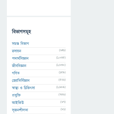
বিভাগসমূহ
সমস্ত বিভাগ
(641)
রসায়ন
(1,035)
পদার্থবিজ্ঞান
(1,830)
জীববিজ্ঞান
(159)
গণিত
(526)
জ্যোতির্বিজ্ঞান
(1,989)
স্বাস্থ্য ও চিকিৎসা
(736)
প্রযুক্তি
(67)
আইকিউ
(81)
সৃজনশীলতা