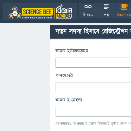
বী হোম
প্রশ্ন
গরমাগরম
নতুন সদস্য হিসাবে রেজিস্ট্রেশন
আমার ইউজারনেইম
পাসওয়ার্ডঃ
আমার ই-মেইলঃ
গোপনীয়তাঃ আপনার ই-মেইল ঠিকানাটি তৃতীয় কোন পক্ষ