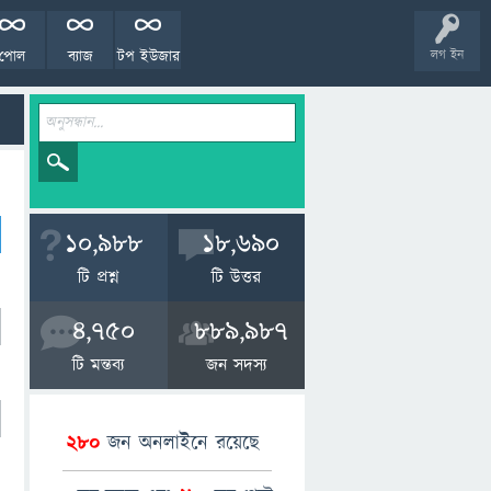
পোল
ব্যাজ
টপ ইউজার
লগ ইন
10,988
18,690
টি প্রশ্ন
টি উত্তর
4,750
889,987
টি মন্তব্য
জন সদস্য
280
জন অনলাইনে রয়েছে