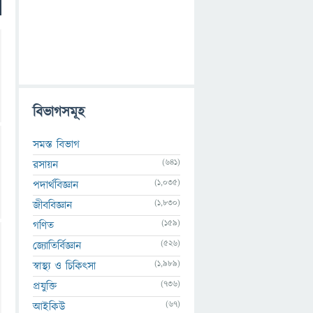
বিভাগসমূহ
সমস্ত বিভাগ
(641)
রসায়ন
(1,035)
পদার্থবিজ্ঞান
(1,830)
জীববিজ্ঞান
(159)
গণিত
(526)
জ্যোতির্বিজ্ঞান
(1,989)
স্বাস্থ্য ও চিকিৎসা
(736)
প্রযুক্তি
(67)
আইকিউ