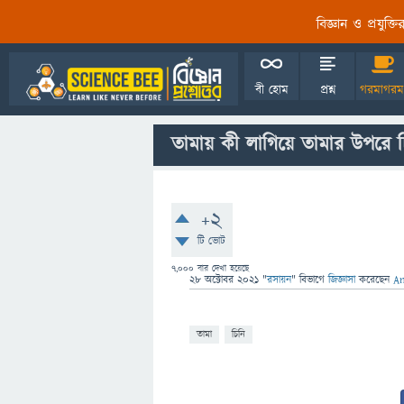
বিজ্ঞান ও প্রযুক্
বী হোম
প্রশ্ন
গরমাগরম
তামায় কী লাগিয়ে তামার উপরে চ
+2
টি ভোট
7,000
বার দেখা হয়েছে
28 অক্টোবর 2021
"
রসায়ন
" বিভাগে
জিজ্ঞাসা
করেছেন
A
তামা
চিনি