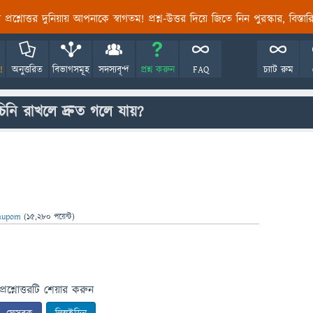
তির প্রশ্নোত্তর দুনিয়ায় আপনাকে স্বাগতম! প্রশ্ন-উত্তর দিয়ে জিতে নিন পুরস্কার, বিস্ত
!
অনুত্তরিত
বিভাগসমূহ
সদস্যবৃন্দ
প্রশ্ন করুন
FAQ
চ্যাট রুম
িনি রাখলে দ্রুত গলে যায়?
nupom
(
15,280
পয়েন্ট)
প্রশ্নোত্তরটি শেয়ার করুন