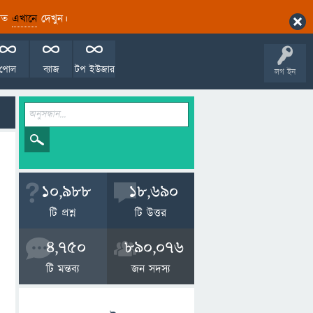
ারিত
এখানে
দেখুন।
পোল
ব্যাজ
টপ ইউজার
লগ ইন
10,988
18,690
টি প্রশ্ন
টি উত্তর
4,750
890,076
টি মন্তব্য
জন সদস্য