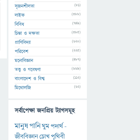
(81)
সৃজনশীলতা
(388)
লাইফ
(749)
বিবিধ
(385)
চিন্তা ও দক্ষতা
(620)
প্রাণিবিদ্যা
(225)
পরিবেশ
(487)
মনোবিজ্ঞান
(669)
তত্ত্ব ও গবেষণা
(112)
বাংলাদেশ ও বিশ্ব
(62)
মিথোলজি
সর্বাপেক্ষা জনপ্রিয় ট্যাগসমূহ
মানুষ
পানি
ঘুম
পদার্থ
-
জীববিজ্ঞান
চোখ
পৃথিবী