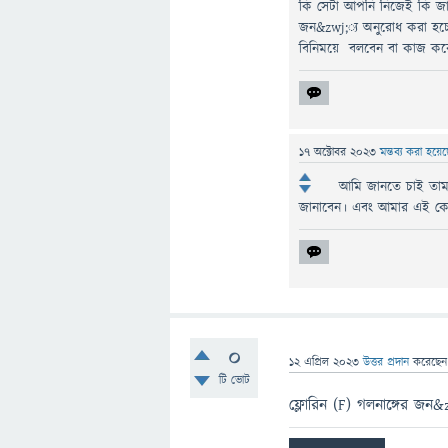
কি সেটা আপনি নিজেই কি জান
জন&zwj;্য অনুরোধ করা হচ্
বিনিময়ে বলবেন বা কাজ কর
17 অক্টোবর 2023
মন্তব্য করা হয়ে
আমি জানতে চাই তামা
জানাবেন। এবং আমার এই কেম
0
12 এপ্রিল 2023
উত্তর প্রদান
করেছে
টি ভোট
ফ্লোরিন (F) গলনাঙ্গের জ