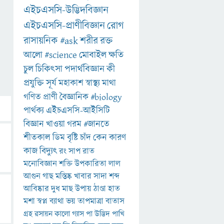
এইচএসসি-উদ্ভিদবিজ্ঞান
এইচএসসি-প্রাণীবিজ্ঞান
রোগ
রাসায়নিক
#ask
শরীর
রক্ত
আলো
#science
মোবাইল
ক্ষতি
চুল
চিকিৎসা
পদার্থবিজ্ঞান
কী
প্রযুক্তি
সূর্য
মহাকাশ
স্বাস্থ্য
মাথা
গণিত
প্রাণী
বৈজ্ঞানিক
#biology
পার্থক্য
এইচএসসি-আইসিটি
বিজ্ঞান
খাওয়া
গরম
#জানতে
শীতকাল
ডিম
বৃষ্টি
চাঁদ
কেন
কারণ
কাজ
বিদ্যুৎ
রং
সাপ
রাত
মনোবিজ্ঞান
শক্তি
উপকারিতা
লাল
আগুন
গাছ
মস্তিষ্ক
খাবার
সাদা
শব্দ
আবিষ্কার
দুধ
মাছ
উপায়
ঠাণ্ডা
হাত
মশা
স্বপ্ন
ব্যাথা
ভয়
তাপমাত্রা
বাতাস
গ্রহ
রসায়ন
কালো
গ্যাস
পা
উদ্ভিদ
পাখি