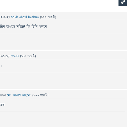
ে
করেছেন
Sekh abdul hashim
(
100
পয়েন্ট)
রিন রাখলে সত্যিই কি চিনি গলবে
ে
করেছেন
ওমরান
(
140
পয়েন্ট)
ে।
েছেন
মোঃ আকাশ আহমেদ
(
100
পয়েন্ট)
ফের