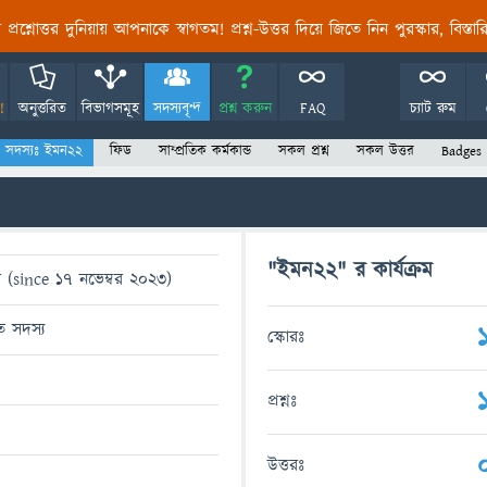
তির প্রশ্নোত্তর দুনিয়ায় আপনাকে স্বাগতম! প্রশ্ন-উত্তর দিয়ে জিতে নিন পুরস্কার, বিস্ত
!
অনুত্তরিত
বিভাগসমূহ
সদস্যবৃন্দ
প্রশ্ন করুন
FAQ
চ্যাট রুম
সদস্যঃ ইমন22
ফিড
সাম্প্রতিক কর্মকান্ড
সকল প্রশ্ন
সকল উত্তর
Badges
"ইমন22" র কার্যক্রম
 (since 17 নভেম্বর 2023)
িত সদস্য
স্কোরঃ
প্রশ্নঃ
উত্তরঃ