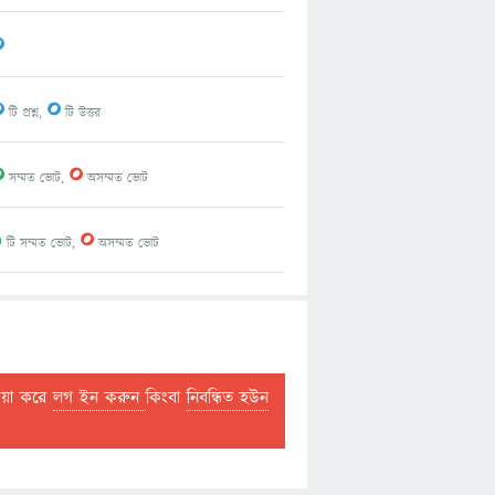
0
0
0
টি প্রশ্ন,
টি উত্তর
0
0
সম্মত ভোট,
অসম্মত ভোট
1
0
টি সম্মত ভোট,
অসম্মত ভোট
দয়া করে
লগ ইন করুন
কিংবা
নিবন্ধিত হউন