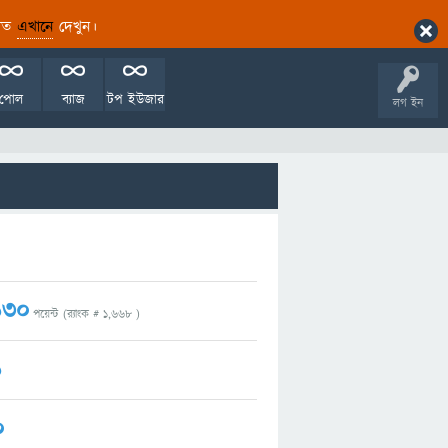
ারিত
এখানে
দেখুন।
পোল
ব্যাজ
টপ ইউজার
লগ ইন
130
পয়েন্ট (র‌্যাংক #
1,668
)
1
0