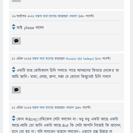
26 অক্টোবর 2022
মন্তব্য করা হয়েছে
করেছেন
ওমরান
(
140
পয়েন্ট)
ভাই please বলেন
12 এপ্রিল 2023
মন্তব্য করা হয়েছে
করেছেন
Hussain Md Sadequl
(
100
পয়েন্ট)
একটি মাত্র কেমিক্যাল চিনি গলাতে পারে আবরণের ভিতরে থেকেও তা
আমি জানি। তামা, লোহা, রুপা, দস্তা যে কোনো কিছুতেই চিনি গলবে
12 এপ্রিল 2023
মন্তব্য করা হয়েছে
করেছেন
ওমরান
(
140
পয়েন্ট)
কোন ক&zwj;্যামিকেল সেটা বলবেন না। শুধু শুধু একটা আছে একটা
আছে।আমি তো জানি একটা আছে।But কি সেটা আপনি নিজেই কি জানেন,
মনে তো হয় না। যদি যানতেন তাহলে বলতেন। এভাবে প্রশ্ন উত্তরে না