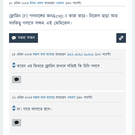
12 এপ্রিল 2023
উত্তর প্রদান
করেছেন
ওমরান
(
140
পয়েন্ট)
ফ্লোরিন (F) গলনাঙ্গের জন&zwj;্য কাজ করে। নিকেল ছাড়া আর
সবকিছু গলাতে সক্ষম এই কেমিকেল।
14 এপ্রিল 2023
মন্তব্য করা হয়েছে
করেছেন
Sekh abdul hashim
(
100
পয়েন্ট)
কয়েন এর ভিতরে ফ্লোরিন রাখলে সত্যিই কি চিনি গলবে
22 এপ্রিল 2023
মন্তব্য করা হয়েছে
করেছেন
ওমরান
(
140
পয়েন্ট)
না। গায়ে লাগাতে হবে।