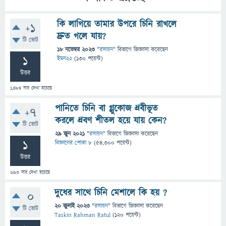
কি লাগিয়ে তামার উপরে চিনি রাখলে
+1
দ্রুত গলে যায়?
টি ভোট
18 নভেম্বর 2023
"
রসায়ন
" বিভাগে
জিজ্ঞাসা
করেছেন
1
ইমন22
(
130
পয়েন্ট)
উত্তর
1,484
বার দেখা হয়েছে
পানিতে চিনি বা গ্লুকোজ দ্রবীভূত
+7
করলে দ্রবণ শীতল হয়ে যায় কেন?
টি ভোট
29 জুন 2021
"
রসায়ন
" বিভাগে
জিজ্ঞাসা
করেছেন
1
বিজ্ঞানের পোকা ৮
(
54,300
পয়েন্ট)
উত্তর
693
বার দেখা হয়েছে
দুধের সাথে চিনি মেশালে কি হয় ?
0
20 জুলাই 2023
"
রসায়ন
" বিভাগে
জিজ্ঞাসা
করেছেন
টি ভোট
Taskin Rahman Ratul
(
120
পয়েন্ট)