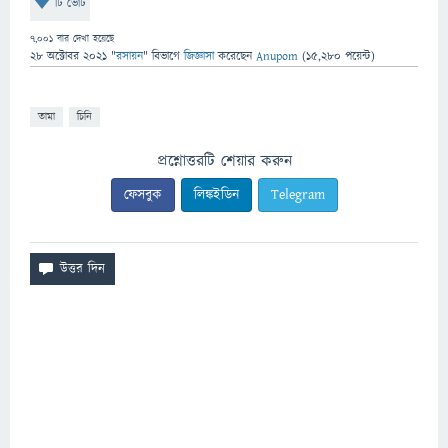
টি ভোট
7,001
বার দেখা হয়েছে
28 অক্টোবর 2021
"
রসায়ন
" বিভাগে
জিজ্ঞাসা
করেছেন
Anupom
(
15,280
পয়েন্ট)
তামা
চিনি
প্রশ্নোত্তরটি শেয়ার করুন
ফেসবুক
লিঙ্কইডিন
Telegram