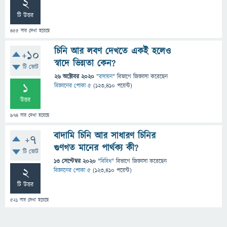
2
টি উত্তর
455
বার দেখা হয়েছে
চিনি আর লবণ দেখতে একই হলেও
+10
স্বাদে ভিন্নতা কেন?
টি ভোট
26 অক্টোবর 2020
"
রসায়ন
" বিভাগে
জিজ্ঞাসা
করেছেন
1
বিজ্ঞানের পোকা ৫
(
123,410
পয়েন্ট)
উত্তর
974
বার দেখা হয়েছে
বাদামি চিনি আর সাধারণ চিনির
+7
গুণগত মানের পার্থক্য কী?
টি ভোট
13 সেপ্টেম্বর 2020
"
বিবিধ
" বিভাগে
জিজ্ঞাসা
করেছেন
2
বিজ্ঞানের পোকা ৫
(
123,410
পয়েন্ট)
টি উত্তর
521
বার দেখা হয়েছে