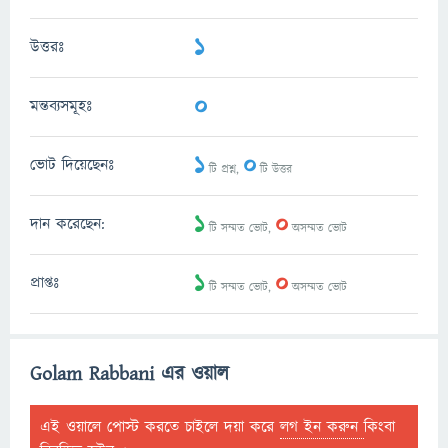
1
উত্তরঃ
0
মন্তব্যসমূহঃ
1
0
ভোট দিয়েছেনঃ
টি প্রশ্ন,
টি উত্তর
1
0
দান করেছেন:
টি সম্মত ভোট,
অসম্মত ভোট
1
0
প্রাপ্তঃ
টি সম্মত ভোট,
অসম্মত ভোট
Golam Rabbani এর ওয়াল
এই ওয়ালে পোস্ট করতে চাইলে দয়া করে
লগ ইন করুন
কিংবা