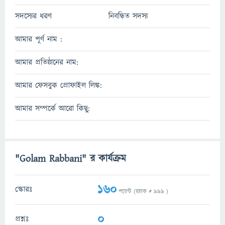
সদস্যের ধরণ
নিবন্ধিত সদস্য
আমার পূর্ণ নাম :
আমার প্রতিষ্ঠানের নাম:
আমার ফেসবুক প্রোফাইল লিঙ্ক:
আমার সম্পর্কে আরো কিছু:
"Golam Rabbani" র কার্যক্রম
160
স্কোরঃ
পয়েন্ট (র‌্যাংক #
999
)
0
প্রশ্নঃ