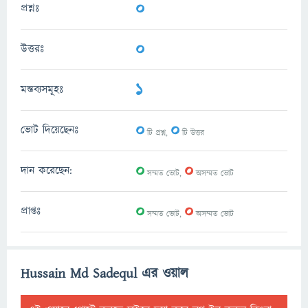
0
প্রশ্নঃ
0
উত্তরঃ
1
মন্তব্যসমূহঃ
0
0
ভোট দিয়েছেনঃ
টি প্রশ্ন,
টি উত্তর
0
0
দান করেছেন:
সম্মত ভোট,
অসম্মত ভোট
0
0
প্রাপ্তঃ
সম্মত ভোট,
অসম্মত ভোট
Hussain Md Sadequl এর ওয়াল