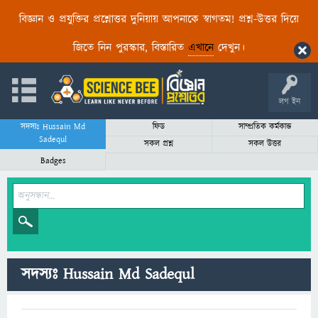
বিজ্ঞান ও প্রযুক্তির প্রশ্নোত্তর দুনিয়ায় আপনাকে স্বাগতম! প্রশ্ন-উত্তর দিয়ে
জিতে নিন পুরস্কার, বিস্তারিত
এখানে
দেখুন।
লগ ইন
সদস্যঃ Hussain Md
ফিড
সাম্প্রতিক কর্মকান্ড
Sadequl
সকল প্রশ্ন
সকল উত্তর
Badges
সদস্যঃ Hussain Md Sadequl