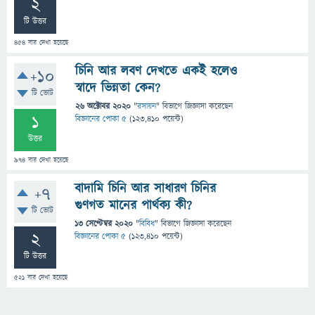
2
টি উত্তর
454
বার দেখা হয়েছে
চিনি আর লবণ দেখতে একই হলেও
+10
স্বাদে ভিন্নতা কেন?
টি ভোট
26 অক্টোবর 2020
"
রসায়ন
" বিভাগে
জিজ্ঞাসা
করেছেন
1
বিজ্ঞানের পোকা ৫
(
123,410
পয়েন্ট)
উত্তর
974
বার দেখা হয়েছে
বাদামি চিনি আর সাধারণ চিনির
+7
গুণগত মানের পার্থক্য কী?
টি ভোট
13 সেপ্টেম্বর 2020
"
বিবিধ
" বিভাগে
জিজ্ঞাসা
করেছেন
2
বিজ্ঞানের পোকা ৫
(
123,410
পয়েন্ট)
টি উত্তর
521
বার দেখা হয়েছে