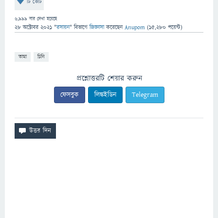
টি ভোট
6,999
বার দেখা হয়েছে
28 অক্টোবর 2021
"
রসায়ন
" বিভাগে
জিজ্ঞাসা
করেছেন
Anupom
(
15,280
পয়েন্ট)
তামা
চিনি
প্রশ্নোত্তরটি শেয়ার করুন
ফেসবুক
লিঙ্কইডিন
Telegram