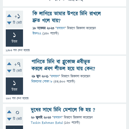
কি লাগিয়ে তামার উপরে চিনি রাখলে
+1
দ্রুত গলে যায়?
টি ভোট
18 নভেম্বর 2023
"
রসায়ন
" বিভাগে
জিজ্ঞাসা
করেছেন
1
ইমন22
(
130
পয়েন্ট)
উত্তর
1,484
বার দেখা হয়েছে
পানিতে চিনি বা গ্লুকোজ দ্রবীভূত
+7
করলে দ্রবণ শীতল হয়ে যায় কেন?
টি ভোট
29 জুন 2021
"
রসায়ন
" বিভাগে
জিজ্ঞাসা
করেছেন
1
বিজ্ঞানের পোকা ৮
(
54,300
পয়েন্ট)
উত্তর
693
বার দেখা হয়েছে
দুধের সাথে চিনি মেশালে কি হয় ?
0
20 জুলাই 2023
"
রসায়ন
" বিভাগে
জিজ্ঞাসা
করেছেন
টি ভোট
Taskin Rahman Ratul
(
120
পয়েন্ট)