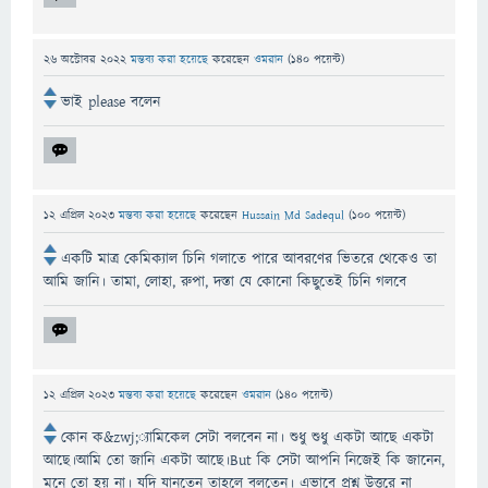
26 অক্টোবর 2022
মন্তব্য করা হয়েছে
করেছেন
ওমরান
(
140
পয়েন্ট)
ভাই please বলেন
12 এপ্রিল 2023
মন্তব্য করা হয়েছে
করেছেন
Hussain Md Sadequl
(
100
পয়েন্ট)
একটি মাত্র কেমিক্যাল চিনি গলাতে পারে আবরণের ভিতরে থেকেও তা
আমি জানি। তামা, লোহা, রুপা, দস্তা যে কোনো কিছুতেই চিনি গলবে
12 এপ্রিল 2023
মন্তব্য করা হয়েছে
করেছেন
ওমরান
(
140
পয়েন্ট)
কোন ক&zwj;্যামিকেল সেটা বলবেন না। শুধু শুধু একটা আছে একটা
আছে।আমি তো জানি একটা আছে।But কি সেটা আপনি নিজেই কি জানেন,
মনে তো হয় না। যদি যানতেন তাহলে বলতেন। এভাবে প্রশ্ন উত্তরে না