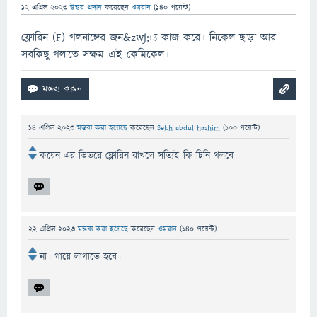
12 এপ্রিল 2023
উত্তর প্রদান
করেছেন
ওমরান
(
140
পয়েন্ট)
ফ্লোরিন (F) গলনাঙ্গের জন&zwj;্য কাজ করে। নিকেল ছাড়া আর
সবকিছু গলাতে সক্ষম এই কেমিকেল।
14 এপ্রিল 2023
মন্তব্য করা হয়েছে
করেছেন
Sekh abdul hashim
(
100
পয়েন্ট)
কয়েন এর ভিতরে ফ্লোরিন রাখলে সত্যিই কি চিনি গলবে
22 এপ্রিল 2023
মন্তব্য করা হয়েছে
করেছেন
ওমরান
(
140
পয়েন্ট)
না। গায়ে লাগাতে হবে।