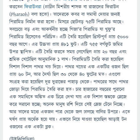
করতেন
ফিরাউনরা
(প্রাচীন মিশরীয় শাসক বা রাজাদের ফিরাউন
(Pharaoh) বলা হতো)। তাদেরকে কবর বা সমাধী দেয়ার জন্যই
পিরামিড নির্মান করা হতো। মিসরে ছোটবড় ৭৫টি পিরামিড আছে।
সবচেয়ে বড় এবং আকর্ষনীয় হচ্ছে গিজা'র পিরামিড যা খুফু'র
পিরামিড হিসেবেও পরিচিত। এটি তৈরি হয়েছিল খ্রিস্টপূর্ব প্রায় ৫০০০
বছর আগে। এর উচ্চতা প্রায় ৪৮১ ফুট। এটি ৭৫৫ বর্গফুট জমির
উপর স্থাপিত। এটি তৈরি করতে সময় লেগেছিল প্রায় ২০ বছর এবং
শ্রমিক খেটেছিল আনুমানিক ১ লাখ। পিরামিডটি তৈরি করা হয়েছিল
বিশাল বিশাল পাথর খন্ড দিয়ে। পাথর খন্ডের এক একটির ওজন ছিল
প্রায় ৬০ টন, আর দৈর্ঘ্য ছিল ৩০ থেকে ৪০ ফুটের মত। এগুলো
সংগ্রহ করা হয়েছিল দূর দুরান্তের পাহাড় থেকে। পাথরের সাথে পাথর
জোড়া দিয়ে পিরামিড তৈরি করা হত। চার হাজারের বছরের পুরানো
এক সমাধিতে অঙ্কিত এক চিত্রে দেখা যায় এক বিশাল স্তম্ভকে স্লেজে
করে সরানো হচ্ছে; অনেক মানুষ রশি দিয়ে সেই স্লেজ টেনে নিচ্ছে।
আর তাদের মধ্যে একজন পাত্র থেকে জল ঢালছে বালির উপরে। এতে
ঘর্ষণ প্রায় অর্ধেক হয়ে যায়। এভাবে নিয়ে যাওয়া হয়েছিল আড়াই টন
ওজনের এক একটা ব্লক।
(উইকিপিডিয়া)