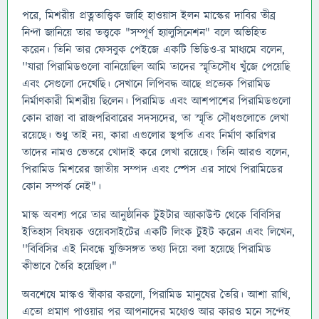
পরে, মিশরীয় প্রত্নতাত্ত্বিক জাহি হাওয়াস ইলন মাস্কের দাবির তীব্র
নিন্দা জানিয়ে তার তত্ত্বকে "সম্পূর্ণ হ্যালুসিনেশন" বলে অভিহিত
করেন। তিনি তার ফেসবুক পেইজে একটি ভিডিও-র মাধ্যমে বলেন,
''যারা পিরামিডগুলো বানিয়েছিল আমি তাদের স্মৃতিসৌধ খুঁজে পেয়েছি
এবং সেগুলো দেখেছি। সেখানে লিপিবদ্ধ আছে প্রত্যেক পিরামিড
নির্মাণকারী মিশরীয় ছিলেন। পিরামিড এবং আশপাশের পিরামিডগুলো
কোন রাজা বা রাজপরিবারের সদস্যদের, তা স্মৃতি সৌধগুলোতে লেখা
রয়েছে। শুধু তাই নয়, কারা এগুলোর স্থপতি এবং নির্মাণ কারিগর
তাদের নামও ভেতরে খোদাই করে লেখা রয়েছে। তিনি আরও বলেন,
পিরামিড মিশরের জাতীয় সম্পদ এবং স্পেস এর সাথে পিরামিডের
কোন সম্পর্ক নেই"।
মাস্ক অবশ্য পরে তার আনুষ্ঠানিক টু্‌ইটার অ্যাকাউন্ট থেকে বিবিসির
ইতিহাস বিষয়ক ওয়েবসাইটের একটি লিংক টুইট করেন এবং লিখেন,
''বিবিসির এই নিবন্ধে যুক্তিসঙ্গত তথ্য দিয়ে বলা হয়েছে পিরামিড
কীভাবে তৈরি হয়েছিল।"
অবশেষে মাস্কও স্বীকার করলো, পিরামিড মানুষের তৈরি। আশা রাখি,
এতো প্রমাণ পাওয়ার পর আপনাদের মধ্যেও আর কারও মনে সন্দেহ