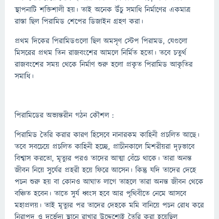
স্থাপনাটি শক্তিশালী হয়। তাই অনেক উঁচু সমাধি নির্মাণের একমাত্র
রাস্তা ছিল পিরামিড শেপের ডিজাইন গ্রহণ করা।
প্রথম দিকের পিরামিডগুলো ছিল অমসৃণ স্টেপ পিরামড, যেগুলো
মিসরের প্রথম তিন রাজবংশের আমলে নির্মিত হতো। তবে চতুর্থ
রাজবংশের সময় থেকে নির্মাণ শুরু হলো প্রকৃত পিরামিড আকৃতির
সমাধি।
পিরামিডের অভ্যন্তরীন গঠন কৌশল :
পিরামিড তৈরি করার কারণ হিসেবে নানারকম কাহিনী প্রচলিত আছে।
তবে সবচেয়ে প্রচলিত কাহিনী হচ্ছে, প্রাচীনকালে মিশরীয়রা দৃঢ়ভাবে
বিশ্বাস করতো, মৃত্যুর পরও তাদের আত্মা বেঁচে থাকে। তারা অনন্ত
জীবন নিয়ে সুর্যের প্রহরী হয়ে ফিরে আসেন। কিন্তু যদি তাদের দেহে
পচন শুরু হয় বা কোনও আঘাত লাগে তাহলে তারা অনন্ত জীবন থেকে
বঞ্চিত হবেন। তাতে সুর্য ধ্বংস হবে আর পৃথিবীতে নেমে আসবে
মহাপ্রলয়। তাই মৃত্যুর পর তাদের দেহকে মমি বানিয়ে পচন রোধ করে
নিরাপদ ও দুর্ভেদ্য স্থানে রাখার উদ্দেশ্যেই তৈরি করা হয়েছিল