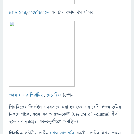
কোহ কের
,
ক্যাম্বোডিয়াতে
অবস্থিত প্রসাদ থম মন্দির
গুইমার এর পিরামিড
,
টেনেরিফ
(স্পেন)
পিরামিডের ডিজাইন এমনভাবে করা হয় যেব এর বেশি ওজন ভূমির
নিকটে থাকে, ফলে এর আয়তনকেন্দ্র (Centre of volume) শীর্ষ
হতে লম্ব দূরত্বের এক-চতুর্থাংশে অবস্থিত।
পিরামিড
পৃথিবীর প্রাচীন
সপ্তম আশ্চর্যের
একটি। প্রাচীন মিশর শাসন