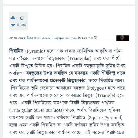
0
টি ভোট
25 মে 2022
উত্তর প্রদান
করেছেন
Reyajur Rahman
(
9,290
পয়েন্ট)
পিরামিড
(Pyramid) হলো এক প্রকার জ্যামিতিক আকৃতি বা গঠন
যার বাইরের তলগুলো ত্রিভূজাকার (Triangular) এবং যারা শীর্ষে
একটি বিন্দুতে মিলিত হয়। পিরামিড একটি বহুভূজাকৃতি ভূমির উপর
অবস্থিত।
বহুভূজের উপর অবস্থিত যে ঘনবস্তুর একটি শীর্ষবিন্দু থাকে
এবং যার পার্শ্বতলগুলো প্রত্যেকটি ত্রিভুজাকার, তাকে পিরামিড বলে।
পিরামিডের ভূমি যেকোনো আকারের বহুভূজ (Polygon) হতে পারে
এবং এর পার্শ্বতলগুলো যেকোনো আকারের ত্রিভূজ (Triangle) হতে
পারে। একটি পিরামিডের কমপক্ষে তিনটি ত্রিভূজাকার পার্শ্বতল
(Triangular outer surfaces) থাকে, অর্থাৎ পিরামিডের ভূমিসহ
কমপক্ষে চারটি তল থাকে। বর্গাকার পিরামিড (Square Pyramid)
হলো এমন একটি পিরামিড যা একটি বর্গাকার ভূমির উপর অবস্থিত
এবং যার চারটি ত্রিভুজাকার পার্শ্বতল আছে। এই ধরনের পিরামিডের