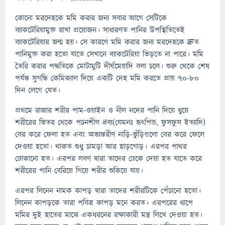
কোনো মরদেহকে মমি করার জন্য সবার আগে সেটিকে
ব্যাকটেরিয়ামুক্ত রাখা প্রয়োজন। সাধারণত পানির উপস্থিতিতেই
ব্যাকটেরিয়ার জন্ম হয়। সে কারণে মমি করার জন্য মরদেহকে দ্রুত
পানিমুক্ত করা হতো যাতে সেখানে ব্যাকটেরিয়া ভিড়তে না পারে। মমি
তৈরি করার পদ্ধতিকে মোটামুটি দীর্ঘমেয়াদি বলা চলে। শুরু থেকে শেষ
পর্যন্ত সুগন্ধি কেমিক্যাল দিয়ে একটি দেহ মমি করতে প্রায় ৭০-৮০
দিন লেগে যেত।
প্রথমে রাজার শরীর পাম-ওয়াইন ও নীল নদের পানি দিয়ে ধুয়ে
শরীরের ভিতর থেকে পচনশীল দ্রব্য(যেমনঃ হৃৎপিন্ড, ফুসফুস ইত্যাদি)
বের করে ফেলা হত এবং অভ্যন্তরীণ নাড়ি-ভুঁড়িগুলো বের করে ফেলে
দেওয়া হতো। থাকত শুধু চামড়া আর হাড়গোড়। এরপর পাথর
ঢোকানো হত। এরপর লবণ দ্বারা তাদের ঢেকে দেয়া হত যাতে করে
শরীরের পানি বেরিয়ে গিয়ে শরীর শুকিয়ে যায়।
এরপর লিনেন নামক কাপড় দ্বারা তাদের শরীরটিকে পেঁচানো হতো।
লিনেন কাপড়কে তারা পবিত্র কাপড় মনে করত। এরপরের ধাপে
মমির দুই হাতের মাঝে একধরনের রক্ষাকারী মন্ত্র লিখে দেওয়া হত।