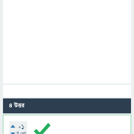
4
উত্তর
+1
টি ভোট