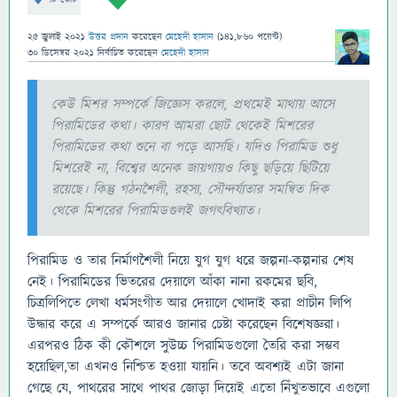
25 জুলাই 2021
উত্তর প্রদান
করেছেন
মেহেদী হাসান
(
141,860
পয়েন্ট)
30 ডিসেম্বর 2021
নির্বাচিত
করেছেন
মেহেদী হাসান
কেউ মিশর সম্পর্কে জিজ্ঞেস করলে, প্রথমেই মাথায় আসে
পিরামিডের কথা। কারণ আমরা ছোট থেকেই মিশরের
পিরামিডের কথা শুনে বা পড়ে আসছি। যদিও পিরামিড শুধু
মিশরেই না, বিশ্বের অনেক জায়গায়ও কিছু ছড়িয়ে ছিটিয়ে
রয়েছে। কিন্তু গঠনশৈলী, রহস্য, সৌন্দর্য্যতার সমন্বিত দিক
থেকে মিশরের পিরামিডগুলই জগৎবিখ্যাত।
পিরামিড ও তার নির্মাণশৈলী নিয়ে যুগ যুগ ধরে জল্পনা-কল্পনার শেষ
নেই। পিরামিডের ভিতরের দেয়ালে আঁকা নানা রকমের ছবি,
চিত্রলিপিতে লেখা ধর্মসংগীত আর দেয়ালে খোদাই করা প্রাচীন লিপি
উদ্ধার করে এ সম্পর্কে আরও জানার চেষ্টা করেছেন বিশেষজ্ঞরা।
এরপরও ঠিক কী কৌশলে সুউচ্চ পিরামিডগুলো তৈরি করা সম্ভব
হয়েছিল,তা এখনও নিশ্চিত হওয়া যায়নি। তবে অবশ্যই এটা জানা
গেছে যে, পাথরের সাথে পাথর জোড়া দিয়েই এতো নিঁখুতভাবে এগুলো