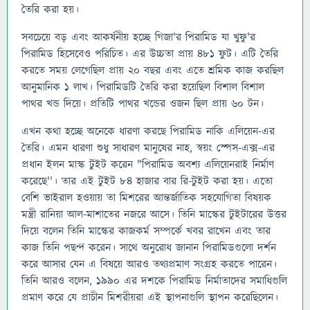
তৈরি করা হয়।
সবচেয়ে বড় এবং আকর্ষনীয় হচ্ছে গিজা'র পিরামিড যা খুফু'র
পিরামিড হিসেবেও পরিচিত। এর উচ্চতা প্রায় ৪৮১ ফুট। এটি তৈরি
করতে সময় লেগেছিল প্রায় ২০ বছর এবং এতে শ্রমিক কাজ করছিল
আনুমানিক ১ লাখ। পিরামিডটি তৈরি করা হয়েছিল বিশাল বিশাল
পাথর খন্ড দিয়ে। প্রতিটি পাথর খন্ডের ওজন ছিল প্রায় ৬০ টন।
এখন কথা হচ্ছে অনেকে ধারণা করছে পিরামিড নাকি এলিয়েন-এর
তৈরি। এমন ধারণা শুধু সাধারণ মানুষের নাহ, স্বয়ং স্পেস-এক্স-এর
প্রধান ইলন মাস্ক টুইট করেন "পিরামিড অবশ্য এলিয়েনরাই নির্মাণ
করেছে''। তার এই টুইট ৮৪ হাজার বার রি-টুইট করা হয়। এতো
বেশি ভাইরাল হওয়ায় তা মিশরের আন্তর্জাতিক সহযোগিতা বিষয়ক
মন্ত্রী রানিয়া আল-মাশাতের নজরে আসে। তিনি মাস্কের টুইটারের উত্তর
দিয়ে বলেন তিনি মাস্কের কাজকর্ম সম্পর্কে খবর রাখেন এবং তার
কাজ তিনি পছন্দ করেন। সাথে অনুরোধ জানান পিরামিডগুলো দর্শন
করে আসার যেন এ বিষয়ে আরও তথ্যপ্রমাণ সংগ্রহ করতে পারেন।
তিনি আরও বলেন, ১৯৯০ এর দশকে পিরামিড নির্মাতাদের সমাধিগুলি
প্রমাণ করে যে প্রাচীন মিশরীয়রা এই স্থাপনাগুলি স্থাপন করেছিলেন।