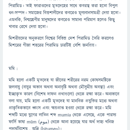
পিরামিড। তাই ফারাওদের মৃতদেহের সাথে কবরস্থ করা হতো বিপুল
ধন-সম্পদ। সমাজের বিত্তশালীদের কবরেও মূল্যবানসামগ্রী দেয়া হতো।
এমনকি, নিন্মশ্রেণীর মানুষদের কবরেও সামান্য পরিমাণ হলেও কিছু
খাবার রেখে দেয়া হতো।
মিশরীয়দের অনুকরণে বিশ্বের বিভিন্ন দেশ পিরামিড তৈরি করলেও
মিশরের গীজা শহরের পিরামিড চারটিই বেশি জনপ্রিয়।
মমি :
মমি হলো একটি মৃতদেহ যা জীবের শরীরের নরম কোষসমষ্টিকে
জলবায়ু (বায়ুর অভাব অথবা অনাবৃষ্টি অথবা মৌসুমীয় অবস্থা) এবং
ইচ্ছাকৃত কারণ (বিশেষ দাফন প্রথাগুলো) থেকে রহ্মা করে। অন্যভাবে
বলা যায়, মমি হলো একটি মৃতদেহ যা মানবিক প্রযুক্তির মধ্যে অথবা
প্রাকৃতিকভাবে ধ্বংস এবং হ্ময়প্রাপ্ত হওয়া থেকে রহ্মা করে। মমি
শব্দটি মধ্যে যুগের লাতিন শব্দ mumia থেকে এসেছে, একে পারস্য
ফার্সি ভাষা mūm (موم) থেকে আনা হয়েছে যার অর্থ দাহ্য খনিজ
পদার্থবিশেষ , অদ্রি (bitumen)।