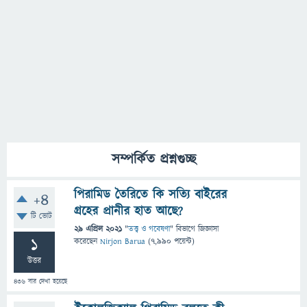
সম্পর্কিত প্রশ্নগুচ্ছ
পিরামিড তৈরিতে কি সত্যি বাইরের
+4
গ্রহের প্রানীর হাত আছে?
টি ভোট
29 এপ্রিল 2021
"
তত্ত্ব ও গবেষণা
" বিভাগে
জিজ্ঞাসা
1
করেছেন
Nirjon Barua
(
7,990
পয়েন্ট)
উত্তর
436
বার দেখা হয়েছে