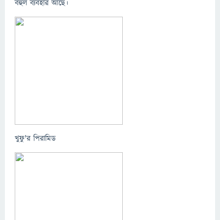
বহুল ব্যবহার আছে।
খুফু'র পিরামিড