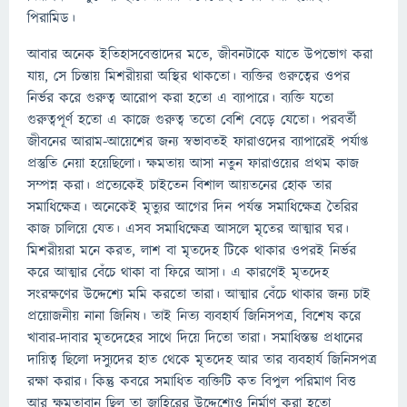
পিরামিড।
আবার অনেক ইতিহাসবেত্তাদের মতে, জীবনটাকে যাতে উপভোগ করা
যায়, সে চিন্তায় মিশরীয়রা অস্থির থাকতো। ব্যক্তির গুরুত্বের ওপর
নির্ভর করে গুরুত্ব আরোপ করা হতো এ ব্যাপারে। ব্যক্তি যতো
গুরুত্বপূর্ণ হতো এ কাজে গুরুত্ব ততো বেশি বেড়ে যেতো। পরবর্তী
জীবনের আরাম-আয়েশের জন্য স্বভাবতই ফারাওদের ব্যাপারেই পর্যাপ্ত
প্রস্তুতি নেয়া হয়েছিলো। ক্ষমতায় আসা নতুন ফারাওয়ের প্রথম কাজ
সম্পন্ন করা। প্রত্যেকেই চাইতেন বিশাল আয়তনের হোক তার
সমাধিক্ষেত্র। অনেকেই মৃত্যুর আগের দিন পর্যন্ত সমাধিক্ষেত্র তৈরির
কাজ চালিয়ে যেত। এসব সমাধিক্ষেত্র আসলে মৃতের আত্মার ঘর।
মিশরীয়রা মনে করত, লাশ বা মৃতদেহ টিকে থাকার ওপরই নির্ভর
করে আত্মার বেঁচে থাকা বা ফিরে আসা। এ কারণেই মৃতদেহ
সংরক্ষণের উদ্দেশ্যে মমি করতো তারা। আত্মার বেঁচে থাকার জন্য চাই
প্রয়োজনীয় নানা জিনিষ। তাই নিত্য ব্যবহার্য জিনিসপত্র, বিশেষ করে
খাবার-দাবার মৃতদেহের সাথে দিয়ে দিতো তারা। সমাধিস্তম্ভ প্রধানের
দায়িত্ব ছিলো দস্যুদের হাত থেকে মৃতদেহ আর তার ব্যবহার্য জিনিসপত্র
রক্ষা করার। কিন্তু কবরে সমাধিত ব্যক্তিটি কত বিপুল পরিমাণ বিত্ত
আর ক্ষমতাবান ছিল তা জাহিরের উদ্দেশ্যেও নির্মাণ করা হতো