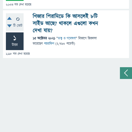
6,854
বার দেখা হয়েছে
গিজার পিরামিডে কি আসলেই ৮টি
0
সাইড আছে? থাকলে এগুলো কখন
টি ভোট
দেখা যায়?
1
15 অক্টোবর 2021
"
তত্ত্ব ও গবেষণা
" বিভাগে
জিজ্ঞাসা
করেছেন
প্যারাফিন
(
2,760
পয়েন্ট)
উত্তর
1,115
বার দেখা হয়েছে