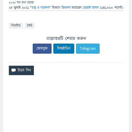
5,012
বার দেখা হয়েছে
25 জুলাই 2021
"
তত্ত্ব ও গবেষণা
" বিভাগে
জিজ্ঞাসা
করেছেন
মেহেদী হাসান
(
141,860
পয়েন্ট)
পিরামিড
তৈরি
প্রশ্নোত্তরটি শেয়ার করুন
ফেসবুক
লিঙ্কইডিন
Telegram