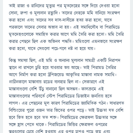
তাই রাজা ও রানিদের মৃত্যুর পর মৃতদেহের সঙ্গে দিয়ে দেওয়া হতো
সোনা, রুপা ও মূল্যবান রত্নাদি। তাদের দেহকে মমি বানিয়ে সংরক্ষণ
করা হতো এবং তাদের সব দাস-দাসীকে হত্যা করা হতো, যাতে
পরকালে তাদের সেবার অভাব না হয়। এই সমাধিসৌধ বা পিরামিডে
মৃতদেহগুলোকে সমাহিত করার আগে মমি তৈরি করা হতো। মমি তৈরি
করার পেছনে ছিল এক অভিনব পদ্ধতি। মমিগুলো এমনভাবে সংরক্ষণ
করা হতো, যাতে সেগুলো পচে-গলে নষ্ট না হয়ে যায়।
কিন্তু সমস্যা ছিল, এই মমি ও অন্যান্য মূল্যবান সামগ্রী একটি নিরাপদ
স্থানে না রাখলে চুরি হয়ে যাওয়ার ভয় আছে। তাই পিরামড তৈরির
আগে নির্মাণ করা হতো ট্রপিজয়েড আকৃতির মাস্তাবা নামক সমাধি।
প্রাচীনকালে মাস্তাবায় রডের ব্যবহার ছিল না। সেকারণে এই
মাস্তাবাগুলো বেশি উঁচু বানানো ছিল অসম্ভব। কালক্রমে এই
মাস্তাবাগুলোর পরিবর্তে স্টেপ পিরামিডের ডিজাইন জনপ্রিয় হতে
লাগল। এর পেছনের মূল কারণ পিরামিডের জ্যামিতিক গঠন। সাধারণত
বিল্ডিংয়ের পুরো ওজন তার ভিতের ওপর পড়ে। তাই উচ্চতা যত বেশি
হবে ভিত হতে হবে তত শক্ত। পিরামিডের ক্ষেত্রফল উচ্চতার সঙ্গে
সঙ্গে হ্রাস পেতে থাকে। পিরামিডের ভিত্তির ক্ষেত্রফল ওপরের
স্তরগুলোর চেয়ে বেশি হওয়ায় এর ওপর চাপও পড়ে কম এবং