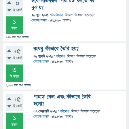
ইকোলজিক্যাল পিরামিড বলতে কী
0
বুঝায়?
টি ভোট
26 জুন 2021
"
জীববিজ্ঞান
" বিভাগে
জিজ্ঞাসা
করেছেন
1
মেহেদী হাসান
(
141,860
পয়েন্ট)
উত্তর
559
বার দেখা হয়েছে
রংধনু কীভাবে তৈরি হয়?
+5
26 জুলাই 2021
"
পরিবেশ
" বিভাগে
জিজ্ঞাসা
করেছেন
টি ভোট
মেহেদী হাসান
(
141,860
পয়েন্ট)
3
টি উত্তর
2,366
বার দেখা হয়েছে
পাহাড় কেন এবং কীভাবে তৈরি
+5
হলো?
টি ভোট
02 ফেব্রুয়ারি 2021
"
পরিবেশ
" বিভাগে
জিজ্ঞাসা
করেছেন
1
মেহেদী হাসান
(
141,860
পয়েন্ট)
উত্তর