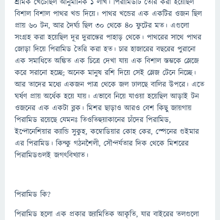
শ্রমিক খেটেছিল আনুমানিক ১ লাখ। পিরামিডটি তৈরি করা হয়েছিল
বিশাল বিশাল পাথর খন্ড দিয়ে। পাথর খন্ডের এক একটির ওজন ছিল
প্রায় ৬০ টন, আর দৈর্ঘ্য ছিল ৩০ থেকে ৪০ ফুটের মত। এগুলো
সংগ্রহ করা হয়েছিল দূর দুরান্তের পাহাড় থেকে। পাথরের সাথে পাথর
জোড়া দিয়ে পিরামিড তৈরি করা হত। চার হাজারের বছরের পুরানো
এক সমাধিতে অঙ্কিত এক চিত্রে দেখা যায় এক বিশাল স্তম্ভকে স্লেজে
করে সরানো হচ্ছে; অনেক মানুষ রশি দিয়ে সেই স্লেজ টেনে নিচ্ছে।
আর তাদের মধ্যে একজন পাত্র থেকে জল ঢালছে বালির উপরে। এতে
ঘর্ষণ প্রায় অর্ধেক হয়ে যায়। এভাবে নিয়ে যাওয়া হয়েছিল আড়াই টন
ওজনের এক একটা ব্লক। মিশর ছাড়াও আরও বেশ কিছু জায়গায়
পিরামিড রয়েছে যেমনঃ তিওতিহুয়াকানের চাঁদের পিরামিড,
ইন্দোনেশিয়ার ক্যান্ডি সুকুহ, কম্বোডিয়ার কোহ কের, স্পেনের গুইমার
এর পিরামিড। কিন্কু গঠনশৈলী, সৌন্দর্যতার দিক থেকে মিশরের
পিরামিডগুলই জগৎবিখ্যাত।
পিরামিড কি?
পিরামিড হলো এক প্রকার জ্যামিতিক আকৃতি, যার বাইরের তলগুলো