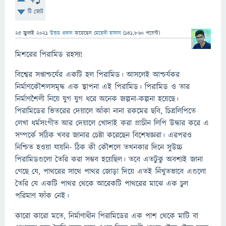
+1
টি ভোট
25 জুলাই 2021
উত্তর প্রদান
করেছেন
মেহেদী হাসান
(
141,860
পয়েন্ট)
মিশরের পিরামিড রহস্য!
বিশ্বের সপ্তাশ্চর্যের একটি হল পিরামিড। আসলেই আশ্চর্যকর
নির্মাণকৌশলসমৃদ্ধ এক স্থাপনা এই পিরামিড। পিরামিড ও তার
নির্মাণশৈলী নিয়ে যুগ যুগ ধরে অনেক জল্পনা-কল্পনা হয়েছে।
পিরামিডের ভিতরের দেয়ালে আঁকা নানা রকমের ছবি, চিত্রলিপিতে
লেখা ধর্মসংগীত আর দেয়ালে খোদাই করা প্রাচীন লিপি উদ্ধার করে এ
সম্পর্কে সঠিক খবর জানার চেষ্টা করেছেন বিশেষজ্ঞরা। এরপরও
নিশ্চিত হওয়া যায়নি- ঠিক কী কৌশলে তখনকার দিনে সুউচ্চ
পিরামিডগুলো তৈরি করা সম্ভব হয়েছিল। তবে এতটুকু অবশ্যই জানা
গেছে যে, পাথরের সাথে পাথর জোড়া দিয়ে এতই নিঁখুতভাবে এগুলো
তৈরি যে একটি পাথর থেকে আরেকটি পাথরের মাঝে এক চুল
পরিমাণ ফাঁক নেই।
কারো কারো মতে, নির্মাণাধীন পিরামিডের এক পাশ থেকে মাটি বা