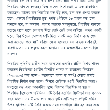
পাথরের ঢাল তৈরি করে তার ওপর দিয়ে ভারী পাথর টেনে টেনে তুলে
পিরামিড বানানো হয়েছে। কিন্তু অনেক বিশেষজ্ঞই এ মত প্রত্যাখ্যান
করেছেন। তাদের মত-পিরামিড যত উঁচু হবে, ঢাল তত প্রশস্ত করতে
হবে। এভাবে পিরামিডের চূড়া পর্যন্ত পৌঁছতে ১৩ মাইল লম্বা ঢাল
বানাতে হবে, যা অসম্ভব। আবার আরেক মতানুসারে, পিরামিড বানানো
হয়েছে ধাপে ধাপে চারপাশ দিয়ে ছোট ছোট ঢাল বানিয়ে। অপর একটি
মতে, পিরামিডের চারপাশ মাটি দিয়ে ভরাট করে নির্মাণ কাজ শেষ
করা হয়েছে। পরে মাটি সরিয়ে ফেলা হয়েছে। বলা বাহুল্য সবকিছুই
ধারণা মাত্র। এর প্রকৃত রহস্য অজানা। এর অভ্যন্তরীন নকশাও ছিল
দারুণ।
পিরামিড পৃথিবীর প্রাচীন সপ্তম আশ্চর্যের একটি। প্রাচীন মিশর শাসন
করতেন ফিরাউনরা (প্রাচীন মিশরীয় শাসক বা রাজাদের ফিরাউন
(Pharaoh) বলা হতো)। তাদেরকে কবর বা সমাধী দেয়ার জন্যই
পিরামিড নির্মান করা হতো। মিসরে ছোটবড় ৭৫টি পিরামিড আছে।
সবচেয়ে বড় এবং আকর্ষনীয় হচ্ছে গিজা'র পিরামিড যা খুফু'র
পিরামিড হিসেবেও পরিচিত। এটি তৈরি হয়েছিল খ্রিস্টপূর্ব প্রায় ৫০০০
বছর আগে। এর উচ্চতা প্রায় ৪৮১ ফুট। এটি ৭৫৫ বর্গফুট জমির
উপর স্থাপিত। এটি তৈরি করতে সময় লেগেছিল প্রায় ২০ বছর এবং