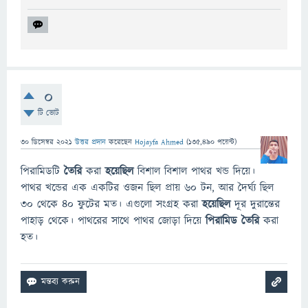
0
টি ভোট
30 ডিসেম্বর 2021
উত্তর প্রদান
করেছেন
Hojayfa Ahmed
(
135,490
পয়েন্ট)
পিরামিডটি
তৈরি
করা
হয়েছিল
বিশাল বিশাল পাথর খন্ড দিয়ে।
পাথর খন্ডের এক একটির ওজন ছিল প্রায় ৬০ টন, আর দৈর্ঘ্য ছিল
৩০ থেকে ৪০ ফুটের মত। এগুলো সংগ্রহ করা
হয়েছিল
দূর দুরান্তের
পাহাড় থেকে। পাথরের সাথে পাথর জোড়া দিয়ে
পিরামিড তৈরি
করা
হত।