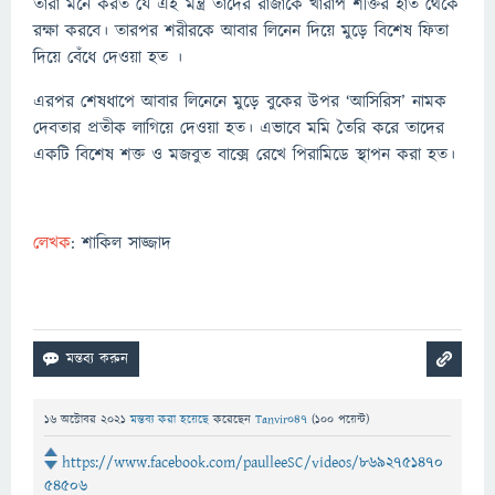
তারা মনে করত যে এই মন্ত্র তাদের রাজাকে খারাপ শক্তির হাত থেকে
রক্ষা করবে। তারপর শরীরকে আবার লিনেন দিয়ে মুড়ে বিশেষ ফিতা
দিয়ে বেঁধে দেওয়া হত ।
এরপর শেষধাপে আবার লিনেনে মুড়ে বুকের উপর ‘আসিরিস’ নামক
দেবতার প্রতীক লাগিয়ে দেওয়া হত। এভাবে মমি তৈরি করে তাদের
একটি বিশেষ শক্ত ও মজবুত বাক্সে রেখে পিরামিডে স্থাপন করা হত।
লেখক
: শাকিল সাজ্জাদ
16 অক্টোবর 2021
মন্তব্য করা হয়েছে
করেছেন
Tanvir047
(
100
পয়েন্ট)
https://www.facebook.com/paulleeSC/videos/8692751470
54506