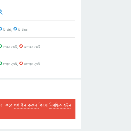
2
0
0
টি প্রশ্ন,
টি উত্তর
0
0
সম্মত ভোট,
অসম্মত ভোট
0
0
সম্মত ভোট,
অসম্মত ভোট
দয়া করে
লগ ইন করুন
কিংবা
নিবন্ধিত হউন