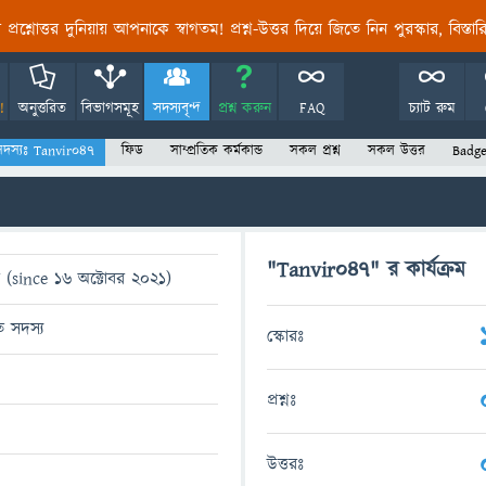
তির প্রশ্নোত্তর দুনিয়ায় আপনাকে স্বাগতম! প্রশ্ন-উত্তর দিয়ে জিতে নিন পুরস্কার, বিস্ত
!
অনুত্তরিত
বিভাগসমূহ
সদস্যবৃন্দ
প্রশ্ন করুন
FAQ
চ্যাট রুম
সদস্যঃ Tanvir047
ফিড
সাম্প্রতিক কর্মকান্ড
সকল প্রশ্ন
সকল উত্তর
Badge
"Tanvir047" র কার্যক্রম
 (since 16 অক্টোবর 2021)
িত সদস্য
স্কোরঃ
প্রশ্নঃ
উত্তরঃ