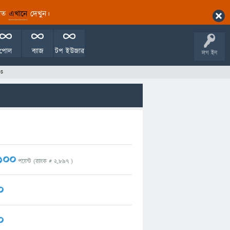
ারিত
এখানে
দেখুন।
পোল
ব্যাজ
টপ ইউজার
লগ ইন
s
100
পয়েন্ট (র‌্যাংক #
2,897
)
0
0