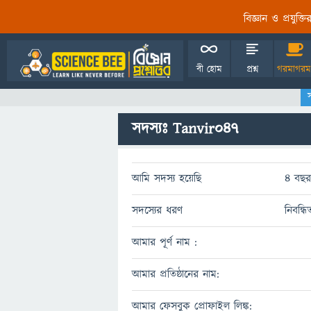
বিজ্ঞান ও প্রযুক্
বী হোম
প্রশ্ন
গরমাগরম
সদস্যঃ Tanvir047
আমি সদস্য হয়েছি
4 বছর
সদস্যের ধরণ
নিবন্ধ
আমার পূর্ণ নাম :
আমার প্রতিষ্ঠানের নাম:
আমার ফেসবুক প্রোফাইল লিঙ্ক: