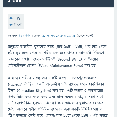
1
উত্তর
0
টি ভোট
05 জুলাই
উত্তর প্রদান
করেছেন
MD MYMO ZAMAN SHIHAB
(
2,760
পয়েন্ট)
মানুষের স্বাভাবিক ঘুমানোর সময় (রাত ১০টা - ১১টা) পার হয়ে গেলে
হঠাৎ ঘুম চলে যাওয়া বা শরীর চাঙ্গা হয়ে যাওয়ার ব্যাপারটি চিকিৎসা
বিজ্ঞানের ভাষায় "সেকেন্ড উইন্ড" (Second Wind) বা "ওয়েক
মেইনটেন্যান্স জোন" (Wake-Maintenance Zone) বলা হয়।
আমাদের শরীরে মস্তিষ্ক এর একটি অংশ 'Suprachiasmatic
Nucleus' নিয়ন্ত্রিত একটি অভ্যন্তরীণ ঘড়ি রয়েছে, যাকে সার্কাডিয়ান
রিদম (Circadian Rhythm) বলা হয়। এটি আলো ও অন্ধকারের
ওপর ভিত্তি করে কাজ করে এবং রাতে অন্ধকার বাড়ার সাথে সাথে
এটি মেলাটোনিন হরমোন নিঃসরণ করে আমাদের ঘুমানোর সংকেত
দেই। এভাবে শরীর প্রতিদিন ঘুমানোর জন্য একটি নির্দিষ্ট সময় বা
'স্লিপ উইন্ডো' তৈরি করে (যেমন: রাত ১০টা থেকে ১১টা)। এই সময়ে