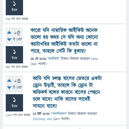
1
উত্তর
561
বার দেখা হয়েছে
কারো যদি নাম্বারিক আইকিউ অনেক
+5
ভালো হয় অথচ সে যদি অন্য কোনো
টি ভোট
ক্যাটাগরির আইকিউ ততটা ভালো না
1
পারে, তাহলে সেটি কি বুঝায়?
উত্তর
18 মে 2021
"
আইকিউ
" বিভাগে
জিজ্ঞাসা
করেছেন
Saba
(
210
পয়েন্ট)
415
বার দেখা হয়েছে
আমি যদি চলন্ত বাসের ভেতরে একটা
+3
ড্রোন উড়াই, তাহলে কি ড্রোন টা
টি ভোট
অভিকর্ষ বলের কারনে বাসের পেছনে
1
চলে যাবে? নাকি বাসের সাথেই
সামনে যাবে?
উত্তর
12 মার্চ 2022
"
পদার্থবিজ্ঞান
" বিভাগে
জিজ্ঞাসা
করেছেন
2,287
বার দেখা হয়েছে
Chinmoy sen
(
150
পয়েন্ট)