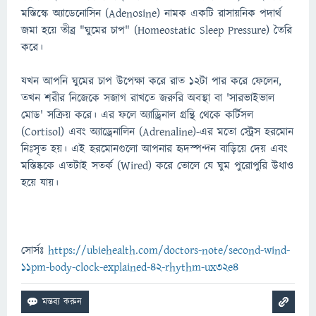
মস্তিস্কে অ্যাডেনোসিন (Adenosine) নামক একটি রাসায়নিক পদার্থ
জমা হয়ে তীব্র "ঘুমের চাপ" (Homeostatic Sleep Pressure) তৈরি
করে।
যখন আপনি ঘুমের চাপ উপেক্ষা করে রাত ১২টা পার করে ফেলেন,
তখন শরীর নিজেকে সজাগ রাখতে জরুরি অবস্থা বা 'সারভাইভাল
মোড' সক্রিয় করে। এর ফলে অ্যাড্রিনাল গ্রন্থি থেকে কর্টিসল
(Cortisol) এবং অ্যাড্রেনালিন (Adrenaline)-এর মতো স্ট্রেস হরমোন
নিঃসৃত হয়। এই হরমোনগুলো আপনার হৃদস্পন্দন বাড়িয়ে দেয় এবং
মস্তিষ্ককে এতটাই সতর্ক (Wired) করে তোলে যে ঘুম পুরোপুরি উধাও
হয়ে যায়।
সোর্সঃ
https://ubiehealth.com/doctors-note/second-wind-
11pm-body-clock-explained-42-rhythm-ux32e4