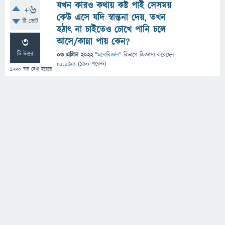
যখন কারও কথায় কষ্ট পাই সেসময়
+6
কেউ এসে যদি স্বান্তনা দেয়, তখন
টি ভোট
হঠাৎ না চাইতেও চোখে পানি চলে
3
আসে/কান্না পায় কেন?
টি উত্তর
03 এপ্রিল 2022
"
মনোবিজ্ঞান
" বিভাগে
জিজ্ঞাসা
করেছেন
ratul99
(
190
পয়েন্ট)
1,220
বার দেখা হয়েছে