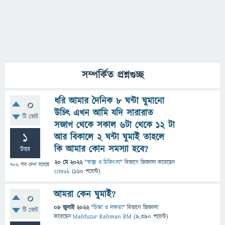
সম্পর্কিত প্রশ্নগুচ্ছ
ধরি আমার দৈনিক ৮ ঘন্টা ঘুমানো
0
উচিৎ এখন আমি যদি সারারাত
টি ভোট
সজাগ থেকে সকাল ৬টা থেকে ১২ টা
1
আর বিকালে ২ ঘন্টা ঘুমাই তাহলে
কি আমার কোন সমস্যা হবে?
উত্তর
20 মে 2022
"
স্বাস্থ্য ও চিকিৎসা
" বিভাগে
জিজ্ঞাসা
করেছেন
706
বার দেখা হয়েছে
Isteak
(
160
পয়েন্ট)
আমরা কেন ঘুমাই?
0
08 জুলাই 2022
"
চিন্তা ও দক্ষতা
" বিভাগে
জিজ্ঞাসা
টি ভোট
করেছেন
Mahfuzur Rahman RM
(
9,390
পয়েন্ট)