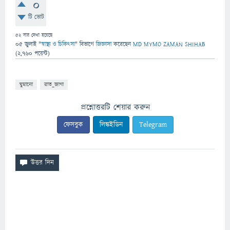
0
টি ভোট
52
বার দেখা হয়েছে
05 জুলাই
"
স্বাস্থ্য ও চিকিৎসা
" বিভাগে
জিজ্ঞাসা
করেছেন
MD MYMO ZAMAN SHIHAB
(
2,760
পয়েন্ট)
ঘুমানো
রাত_জাগা
প্রশ্নোত্তরটি শেয়ার করুন
ফেসবুক
লিঙ্কইডিন
Telegram