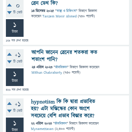
ব্রেন ডেথ কি?
0
14 ডিসেম্বর 2025
"
স্বাস্থ্য ও চিকিৎসা
" বিভাগে
জিজ্ঞাসা
টি ভোট
করেছেন
Tanzem Monir Ahmed
(
730
পয়েন্ট)
1
উত্তর
129
বার দেখা হয়েছে
আপনি জানেন ব্রেনের শতকরা কত
+1
শতাংশ পানি?
টি ভোট
24 এপ্রিল 2023
"
জীববিজ্ঞান
" বিভাগে
জিজ্ঞাসা
করেছেন
1
Mithun Chakraborty
(
730
পয়েন্ট)
উত্তর
426
বার দেখা হয়েছে
hypnotism কি কি দ্বারা প্রভাবিত
+1
হয়? এটা মস্তিস্কের কোন অংশে
টি ভোট
সবচেয়ে বেশি প্রভাব বিস্তার করে?
1
22 এপ্রিল 2023
"
জীববিজ্ঞান
" বিভাগে
জিজ্ঞাসা
করেছেন
MynameHasan
(
2,300
পয়েন্ট)
উত্তর