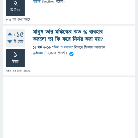
2
হায়াত
(
20,400
পয়েন্ট)
টি উত্তর
825
বার দেখা হয়েছে
মানুষ তার মস্তিস্কের কত % ব্যবহার
+15
করলো তা কি করে নির্নয় করা হয়?
টি ভোট
14 মার্চ 2019
"
চিন্তা ও দক্ষতা
" বিভাগে
জিজ্ঞাসা
করেছেন
1
Admin
(
71,360
পয়েন্ট)
উত্তর
737
বার দেখা হয়েছে