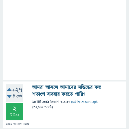
আমরা আসলে আমাদের মস্তিষ্কের কত
+27
শতাংশ ব্যবহার করতে পারি?
টি ভোট
13 মার্চ 2019
জিজ্ঞাসা
করেছেন
RakibHossainSajib
2
(
32,140
পয়েন্ট)
টি উত্তর
1,431
বার দেখা হয়েছে