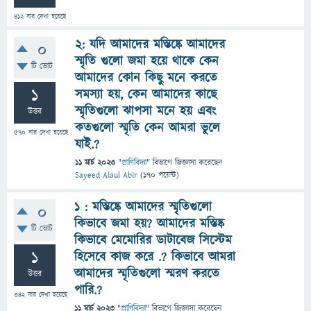
412
বার দেখা হয়েছে
২: যদি আমাদের মস্তিষ্কে আমাদের
0
স্মৃতি গুলো জমা হয়ে থাকে কেন
টি ভোট
আমাদের কোন কিছু মনে করতে
1
সমস্যা হয়, কেন আমাদের কাছে
স্মৃতিগুলো ঝাপসা মনে হয় এবং
উত্তর
কতগুলো স্মৃতি কেন আমরা ভুলে
570
বার দেখা হয়েছে
যাই.?
11 মার্চ 2023
"
প্রাণিবিদ্যা
" বিভাগে
জিজ্ঞাসা
করেছেন
Sayeed Alaul Abir
(
170
পয়েন্ট)
১ : মস্তিষ্কে আমাদের স্মৃতিগুলো
0
কিভাবে জমা হয়? আমাদের মস্তিষ্ক
টি ভোট
কিভাবে মেমোরির ডাটাবেজ সিস্টেম
1
হিসেবে কাজ করে .? কিভাবে আমরা
আমাদের স্মৃতিগুলো স্মরণ করতে
উত্তর
পারি.?
342
বার দেখা হয়েছে
11 মার্চ 2023
"
প্রাণিবিদ্যা
" বিভাগে
জিজ্ঞাসা
করেছেন