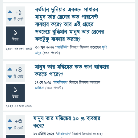
বর্তমান দুনিয়ার একজন সাধারন
+1
মানুষ তার ব্রেনের কত পারসেন্ট
টি ভোট
ব্যবহার করে? আর এই গ্রহের
1
সবচেয়ে বুদ্ধিমান মানুষ তার ব্রেনের
কতটুকু ব্যবহার করছে?
উত্তর
30 জুন 2022
"
আইকিউ
" বিভাগে
জিজ্ঞাসা
করেছেন
সুখী
1,057
বার দেখা হয়েছে
মানুষ
(
130
পয়েন্ট)
মানুষ তার মস্তিষ্কের কত ভাগ ব্যাবহার
+4
করতে পারে??
টি ভোট
17 মে 2021
"
জীববিজ্ঞান
" বিভাগে
জিজ্ঞাসা
করেছেন
1
আদ্রিতা
(
190
পয়েন্ট)
উত্তর
1,827
বার দেখা হয়েছে
মানুষ তার মস্তিষ্কের ১০ % ব্যবহার
+3
করে?
টি ভোট
17 এপ্রিল 2021
"
জীববিজ্ঞান
" বিভাগে
জিজ্ঞাসা
করেছেন