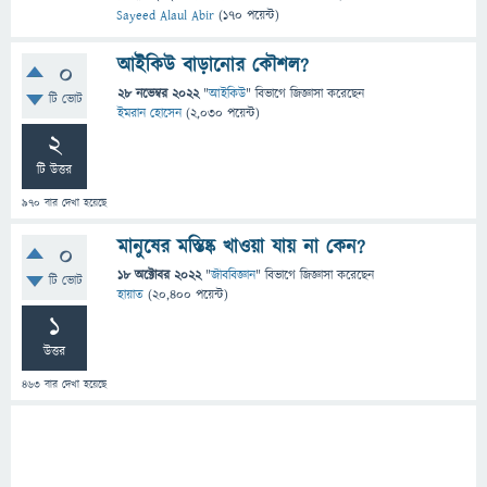
Sayeed Alaul Abir
(
170
পয়েন্ট)
আইকিউ বাড়ানোর কৌশল?
0
28 নভেম্বর 2022
"
আইকিউ
" বিভাগে
জিজ্ঞাসা
করেছেন
টি ভোট
ইমরান হোসেন
(
2,030
পয়েন্ট)
2
টি উত্তর
970
বার দেখা হয়েছে
মানুষের মস্তিষ্ক খাওয়া যায় না কেন?
0
18 অক্টোবর 2022
"
জীববিজ্ঞান
" বিভাগে
জিজ্ঞাসা
করেছেন
টি ভোট
হায়াত
(
20,400
পয়েন্ট)
1
উত্তর
463
বার দেখা হয়েছে