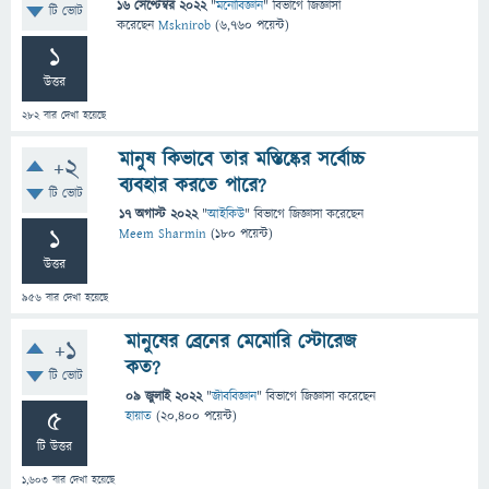
16 সেপ্টেম্বর 2022
"
মনোবিজ্ঞান
" বিভাগে
জিজ্ঞাসা
টি ভোট
করেছেন
Msknirob
(
6,760
পয়েন্ট)
1
উত্তর
282
বার দেখা হয়েছে
মানুষ কিভাবে তার মস্তিষ্কের সর্বোচ্চ
+2
ব্যবহার করতে পারে?
টি ভোট
17 অগাস্ট 2022
"
আইকিউ
" বিভাগে
জিজ্ঞাসা
করেছেন
1
Meem Sharmin
(
180
পয়েন্ট)
উত্তর
956
বার দেখা হয়েছে
মানুষের ব্রেনের মেমোরি স্টোরেজ
+1
কত?
টি ভোট
09 জুলাই 2022
"
জীববিজ্ঞান
" বিভাগে
জিজ্ঞাসা
করেছেন
5
হায়াত
(
20,400
পয়েন্ট)
টি উত্তর
1,603
বার দেখা হয়েছে