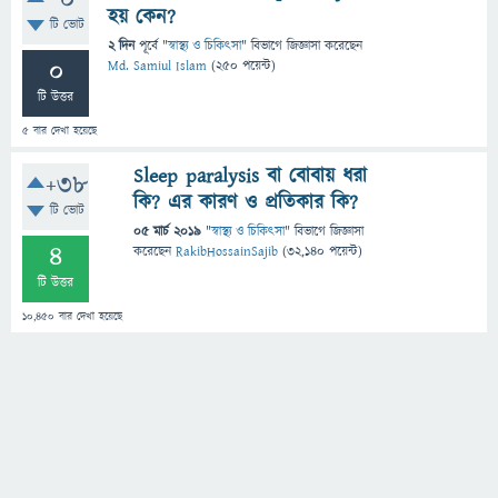
0
হয় কেন?
টি ভোট
2 দিন
পূর্বে
"
স্বাস্থ্য ও চিকিৎসা
" বিভাগে
জিজ্ঞাসা
করেছেন
0
Md. Samiul Islam
(
250
পয়েন্ট)
টি উত্তর
5
বার দেখা হয়েছে
Sleep paralysis বা বোবায় ধরা
+38
কি? এর কারণ ও প্রতিকার কি?
টি ভোট
05 মার্চ 2019
"
স্বাস্থ্য ও চিকিৎসা
" বিভাগে
জিজ্ঞাসা
4
করেছেন
RakibHossainSajib
(
32,140
পয়েন্ট)
টি উত্তর
10,450
বার দেখা হয়েছে