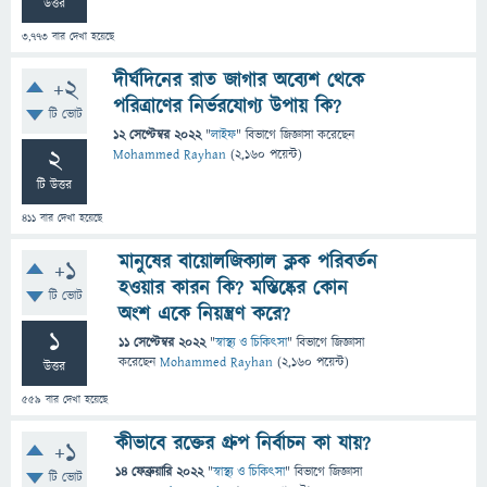
উত্তর
3,773
বার দেখা হয়েছে
দীর্ঘদিনের রাত জাগার অব্যেশ থেকে
+2
পরিত্রাণের নির্ভরযোগ্য উপায় কি?
টি ভোট
12 সেপ্টেম্বর 2022
"
লাইফ
" বিভাগে
জিজ্ঞাসা
করেছেন
2
Mohammed Rayhan
(
2,160
পয়েন্ট)
টি উত্তর
411
বার দেখা হয়েছে
মানুষের বায়োলজিক্যাল ক্লক পরিবর্তন
+1
হওয়ার কারন কি? মস্তিষ্কের কোন
টি ভোট
অংশ একে নিয়ন্ত্রণ করে?
1
11 সেপ্টেম্বর 2022
"
স্বাস্থ্য ও চিকিৎসা
" বিভাগে
জিজ্ঞাসা
করেছেন
Mohammed Rayhan
(
2,160
পয়েন্ট)
উত্তর
559
বার দেখা হয়েছে
কীভাবে রক্তের গ্রুপ নির্বাচন কা যায়?
+1
14 ফেব্রুয়ারি 2022
"
স্বাস্থ্য ও চিকিৎসা
" বিভাগে
জিজ্ঞাসা
টি ভোট