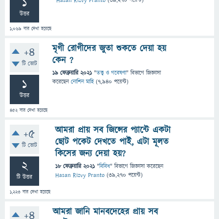
1
Hasan Rizvy Pranto
(
39,270
পয়েন্ট)
উত্তর
1,069
বার দেখা হয়েছে
মৃগী রোগীদের জুতা শুকতে দেয়া হয়
+4
কেন ?
টি ভোট
19 ফেব্রুয়ারি 2021
"
তত্ত্ব ও গবেষণা
" বিভাগে
জিজ্ঞাসা
1
করেছেন
নোশিন মাহি
(
7,940
পয়েন্ট)
উত্তর
452
বার দেখা হয়েছে
আমরা প্রায় সব জিন্সের প্যান্টে একটা
+5
ছোট পকেট দেখতে পাই, এটা মূলত
টি ভোট
কিসের জন্য দেয়া হয়?
2
18 ফেব্রুয়ারি 2021
"
বিবিধ
" বিভাগে
জিজ্ঞাসা
করেছেন
Hasan Rizvy Pranto
(
39,270
পয়েন্ট)
টি উত্তর
1,223
বার দেখা হয়েছে
আমরা জানি মানবদেহের প্রায় সব
+4