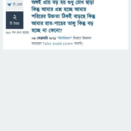
অঙ্গই প্রায় বড় হয় শুধু চোখ ছাড়া
টি ভোট
কিন্তু আমার প্রশ্ন হচ্ছে আমার
2
শরিরের উচ্চতা ঠিকই বাড়ছে কিন্তু
আমার হাত-পায়ের তালু কিন্তু বড়
টি উত্তর
হচ্ছে না কেনো?
493
বার দেখা হয়েছে
09 ফেব্রুয়ারি 2021
"
জীববিজ্ঞান
" বিভাগে
জিজ্ঞাসা
করেছেন
Tafsir Arafat
(
2,200
পয়েন্ট)