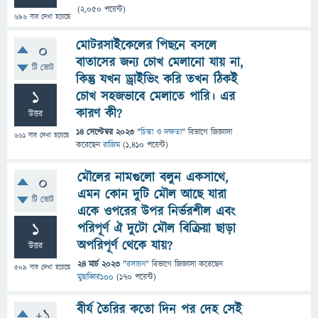
(
2,050
পয়েন্ট)
696
বার দেখা হয়েছে
মোটরসাইকেলের পিছনে বসলে
0
বাতাসের জন্য চোখ মেলানো যায় না,
টি ভোট
কিন্তু যখন ড্রাইভিং করি তখন ঠিকই
1
চোখ সহজভাবে মেলাতে পারি। এর
কারণ কী?
উত্তর
14 সেপ্টেম্বর 2023
"
চিন্তা ও দক্ষতা
" বিভাগে
জিজ্ঞাসা
661
বার দেখা হয়েছে
করেছেন
রাজিম
(
1,410
পয়েন্ট)
মৌলের নামগুলো বলুন একসাথে,
0
এমন কোন দুটি মৌল আছে যারা
টি ভোট
একে ওপরের উপর নির্ভরশীল এবং
1
পরিপূর্ণ ঐ দুটো মৌল বিক্রিয়া ছাড়া
অপরিপূর্ণ থেকে যায়?
উত্তর
24 মার্চ 2023
"
রসায়ন
" বিভাগে
জিজ্ঞাসা
করেছেন
509
বার দেখা হয়েছে
মুছাব্বির১০০
(
170
পয়েন্ট)
বীর্য তৈরির কতো দিন পর দেহ সেই
+1