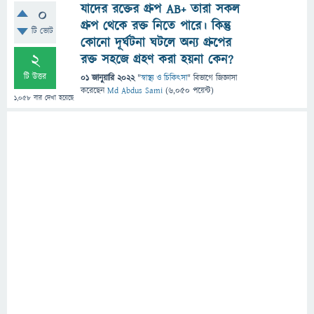
যাদের রক্তের গ্রুপ AB+ তারা সকল
0
গ্রুপ থেকে রক্ত নিতে পারে। কিন্তু
টি ভোট
কোনো দূর্ঘটনা ঘটলে অন্য গ্রুপের
2
রক্ত সহজে গ্রহণ করা হয়না কেন?
টি উত্তর
01 জানুয়ারি 2022
"
স্বাস্থ্য ও চিকিৎসা
" বিভাগে
জিজ্ঞাসা
করেছেন
Md Abdus Sami
(
6,050
পয়েন্ট)
1,058
বার দেখা হয়েছে