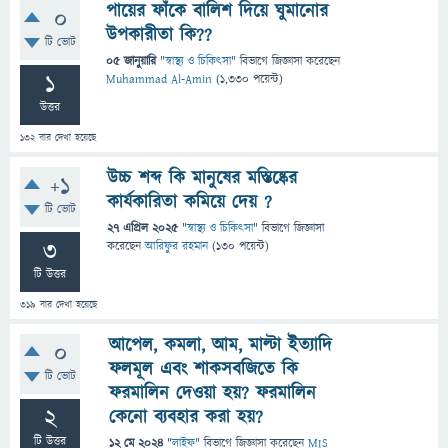
পায়ের ফাঁকে বালিশ দিয়ে ঘুমানোর
0
উপকারীতা কি??
টি ভোট
05 জানুয়ারি
"
স্বাস্থ্য ও চিকিৎসা
" বিভাগে
জিজ্ঞাসা
করেছেন
1
Muhammad Al-Amin
(
1,330
পয়েন্ট)
উত্তর
132
বার দেখা হয়েছে
উচ্চ শব্দ কি মানুষের মস্তিষ্কের
+1
কার্যকারিতা কমিয়ে দেয় ?
টি ভোট
27 এপ্রিল 2025
"
স্বাস্থ্য ও চিকিৎসা
" বিভাগে
জিজ্ঞাসা
3
করেছেন
আরিফুর রহমান
(
130
পয়েন্ট)
টি উত্তর
319
বার দেখা হয়েছে
আপেল, কমলা, আম, মাল্টা ইত্যাদি
0
ফলমূল এবং শাকসবজিতে কি
টি ভোট
ফরমালিন দেওয়া হয়? ফরমালিন
2
কেনো ব্যবহার করা হয়?
টি উত্তর
12 মে 2024
"
লাইফ
" বিভাগে
জিজ্ঞাসা
করেছেন
MIS