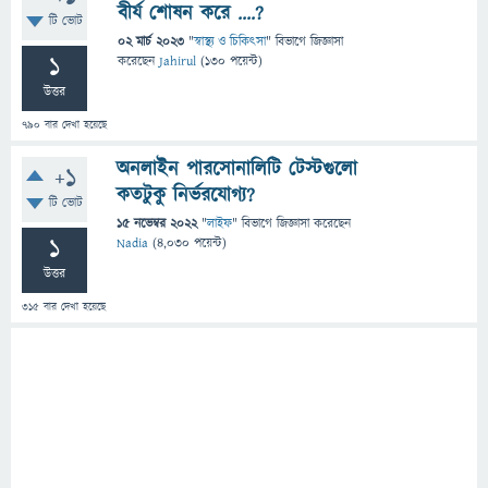
বীর্য শোষন করে ....?
টি ভোট
02 মার্চ 2023
"
স্বাস্থ্য ও চিকিৎসা
" বিভাগে
জিজ্ঞাসা
1
করেছেন
Jahirul
(
130
পয়েন্ট)
উত্তর
790
বার দেখা হয়েছে
অনলাইন পারসোনালিটি টেস্টগুলো
+1
কতটুকু নির্ভরযোগ্য?
টি ভোট
15 নভেম্বর 2022
"
লাইফ
" বিভাগে
জিজ্ঞাসা
করেছেন
1
Nadia
(
4,030
পয়েন্ট)
উত্তর
315
বার দেখা হয়েছে