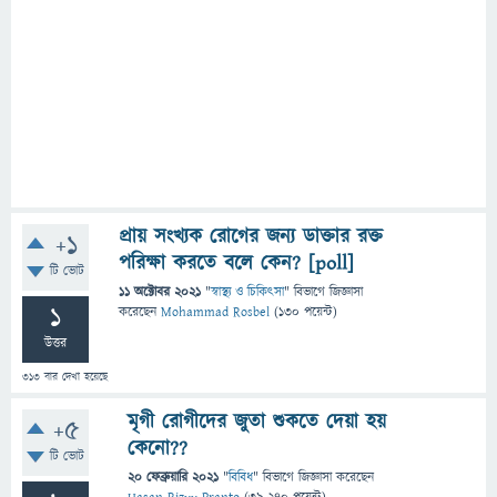
প্রায় সংখ্যক রোগের জন্য ডাক্তার রক্ত
+1
পরিক্ষা করতে বলে কেন? [poll]
টি ভোট
11 অক্টোবর 2021
"
স্বাস্থ্য ও চিকিৎসা
" বিভাগে
জিজ্ঞাসা
1
করেছেন
Mohammad Rosbel
(
130
পয়েন্ট)
উত্তর
313
বার দেখা হয়েছে
মৃগী রোগীদের জুতা শুকতে দেয়া হয়
+5
কেনো??
টি ভোট
20 ফেব্রুয়ারি 2021
"
বিবিধ
" বিভাগে
জিজ্ঞাসা
করেছেন