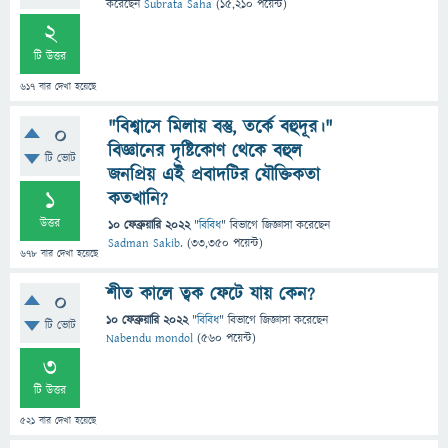
করেছেন
Subrata Saha
(
15,210
পয়েন্ট)
2
টি উত্তর
617
বার দেখা হয়েছে
"বিশ্বাসে মিলায় বস্তু, তর্কে বহুদূর।"
0
বিজ্ঞানের দৃষ্টিকোণ থেকে বহুল
টি ভোট
জনপ্রিয় এই প্রবাদটির যৌক্তিকতা
1
কতখানি?
উত্তর
10 ফেব্রুয়ারি 2022
"
বিবিধ
" বিভাগে
জিজ্ঞাসা
করেছেন
Sadman Sakib.
(
33,350
পয়েন্ট)
678
বার দেখা হয়েছে
শীত কালে ত্বক ফেটে যায় কেন?
0
10 ফেব্রুয়ারি 2022
"
বিবিধ
" বিভাগে
জিজ্ঞাসা
করেছেন
টি ভোট
Nabendu mondol
(
560
পয়েন্ট)
3
টি উত্তর
521
বার দেখা হয়েছে