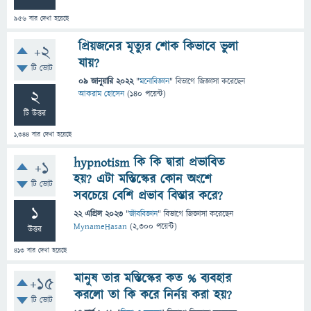
956
বার দেখা হয়েছে
প্রিয়জনের মৃত্যুর শোক কিভাবে ভুলা
+2
যায়?
টি ভোট
09 জানুয়ারি 2022
"
মনোবিজ্ঞান
" বিভাগে
জিজ্ঞাসা
করেছেন
2
আকরাম হোসেন
(
140
পয়েন্ট)
টি উত্তর
1,344
বার দেখা হয়েছে
hypnotism কি কি দ্বারা প্রভাবিত
+1
হয়? এটা মস্তিস্কের কোন অংশে
টি ভোট
সবচেয়ে বেশি প্রভাব বিস্তার করে?
1
22 এপ্রিল 2023
"
জীববিজ্ঞান
" বিভাগে
জিজ্ঞাসা
করেছেন
MynameHasan
(
2,300
পয়েন্ট)
উত্তর
413
বার দেখা হয়েছে
মানুষ তার মস্তিস্কের কত % ব্যবহার
+15
করলো তা কি করে নির্নয় করা হয়?
টি ভোট