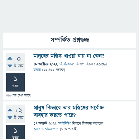
সম্পর্কিত প্রশ্নগুচ্ছ
মানুষের মস্তিষ্ক খাওয়া যায় না কেন?
0
18 অক্টোবর 2022
"
জীববিজ্ঞান
" বিভাগে
জিজ্ঞাসা
করেছেন
টি ভোট
হায়াত
(
20,400
পয়েন্ট)
1
উত্তর
463
বার দেখা হয়েছে
মানুষ কিভাবে তার মস্তিষ্কের সর্বোচ্চ
+2
ব্যবহার করতে পারে?
টি ভোট
17 অগাস্ট 2022
"
আইকিউ
" বিভাগে
জিজ্ঞাসা
করেছেন
1
Meem Sharmin
(
180
পয়েন্ট)
উত্তর