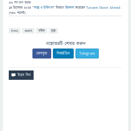
131
বার দেখা হয়েছে
14 ডিসেম্বর 2025
"
স্বাস্থ্য ও চিকিৎসা
" বিভাগে
জিজ্ঞাসা
করেছেন
Tanzem Monir Ahmed
(
730
পয়েন্ট)
brain
death
মস্তিষ্ক
মৃত্যু
প্রশ্নোত্তরটি শেয়ার করুন
ফেসবুক
লিঙ্কইডিন
Telegram