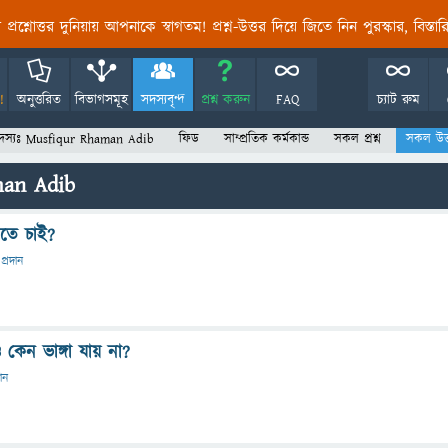
তির প্রশ্নোত্তর দুনিয়ায় আপনাকে স্বাগতম! প্রশ্ন-উত্তর দিয়ে জিতে নিন পুরস্কার, বিস্ত
!
অনুত্তরিত
বিভাগসমূহ
সদস্যবৃন্দ
প্রশ্ন করুন
FAQ
চ্যাট রুম
দস্যঃ Musfiqur Rhaman Adib
ফিড
সাম্প্রতিক কর্মকান্ড
সকল প্রশ্ন
সকল উত্
man Adib
ানতে চাই?
প্রদান
কেন ভাঙ্গা যায় না?
দান