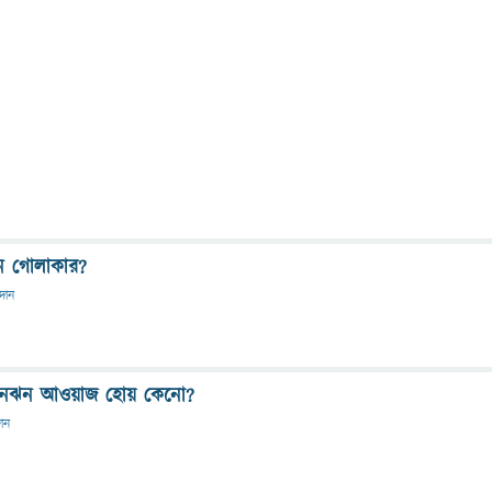
কেন গোলাকার?
রদান
ে ঝনঝন আওয়াজ হোয় কেনো?
দান