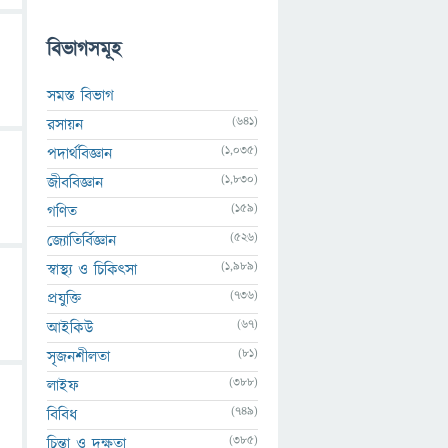
বিভাগসমূহ
সমস্ত বিভাগ
(641)
রসায়ন
(1,035)
পদার্থবিজ্ঞান
(1,830)
জীববিজ্ঞান
(159)
গণিত
(526)
জ্যোতির্বিজ্ঞান
(1,989)
স্বাস্থ্য ও চিকিৎসা
(736)
প্রযুক্তি
(67)
আইকিউ
(81)
সৃজনশীলতা
(388)
লাইফ
(749)
বিবিধ
(385)
চিন্তা ও দক্ষতা