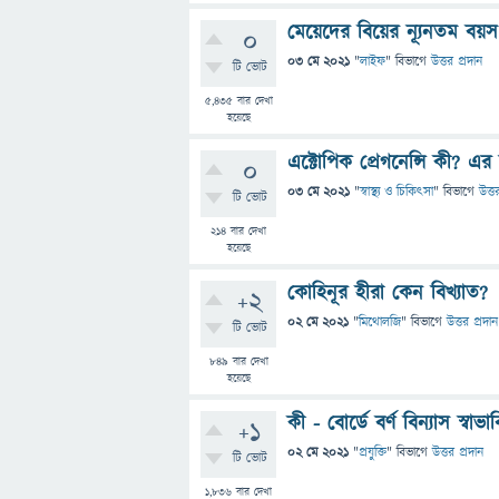
মেয়েদের বিয়ের ন্যূনতম ব
0
03 মে 2021
"
লাইফ
" বিভাগে
উত্তর প্রদান
টি ভোট
5,435
বার দেখা
হয়েছে
এক্টোপিক প্রেগনেন্সি কী? এর 
0
03 মে 2021
"
স্বাস্থ্য ও চিকিৎসা
" বিভাগে
উত্ত
টি ভোট
214
বার দেখা
হয়েছে
কোহিনূর হীরা কেন বিখ্যাত?
+2
02 মে 2021
"
মিথোলজি
" বিভাগে
উত্তর প্রদান
টি ভোট
849
বার দেখা
হয়েছে
কী - বোর্ডে বর্ণ বিন্যাস স্
+1
02 মে 2021
"
প্রযুক্তি
" বিভাগে
উত্তর প্রদান
টি ভোট
1,836
বার দেখা