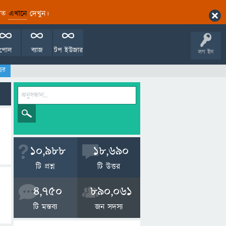
ারিত
এখানে
দেখুন।
পোল
ব্যাজ
টপ ইউজার
লগ ইন
তর
10,988
18,690
টি প্রশ্ন
টি উত্তর
4,750
890,061
টি মন্তব্য
জন সদস্য