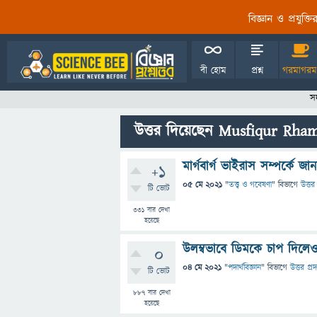
বিজ্ঞান ও প্রযুক্
বী হোম
প্রশ্ন
গরমাগরম
স
উত্তর দিয়েছেন Musfiqur Rha
মার্গবার্গ ভাইরাস সম্পর্কে জ
+1
05 মে 2021
"
তত্ত্ব ও গবেষণা
" বিভাগে
উত্তর 
টি ভোট
331
বার দেখা
হয়েছে
উলম্বভাবে ডিমকে চাপ দিলেও 
0
04 মে 2021
"
পদার্থবিজ্ঞান
" বিভাগে
উত্তর প্র
টি ভোট
887
বার দেখা
হয়েছে