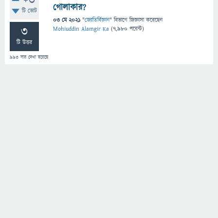
+3
গোলাকার?
টি ভোট
03 মে 2021
"
জ্যোতির্বিজ্ঞান
" বিভাগে
জিজ্ঞাসা
করেছেন
3
Mohiuddin Alamgir Ka
(
7,980
পয়েন্ট)
টি উত্তর
993
বার দেখা হয়েছে