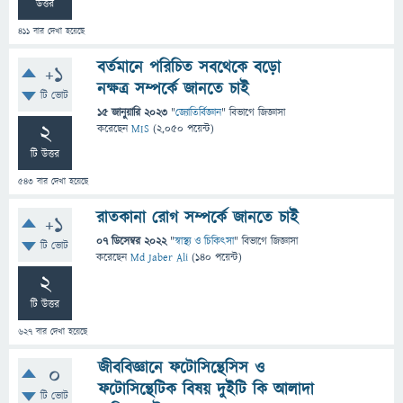
উত্তর
411
বার দেখা হয়েছে
বর্তমানে পরিচিত সবথেকে বড়ো
+1
নক্ষত্র সম্পর্কে জানতে চাই
টি ভোট
15 জানুয়ারি 2023
"
জ্যোতির্বিজ্ঞান
" বিভাগে
জিজ্ঞাসা
2
করেছেন
MIS
(
2,050
পয়েন্ট)
টি উত্তর
543
বার দেখা হয়েছে
রাতকানা রোগ সম্পর্কে জানতে চাই
+1
07 ডিসেম্বর 2022
"
স্বাস্থ্য ও চিকিৎসা
" বিভাগে
জিজ্ঞাসা
টি ভোট
করেছেন
Md Jaber Ali
(
140
পয়েন্ট)
2
টি উত্তর
627
বার দেখা হয়েছে
জীববিজ্ঞানে ফটোসিন্থেসিস ও
0
ফটোসিন্থেটিক বিষয় দুইটি কি আলাদা
টি ভোট