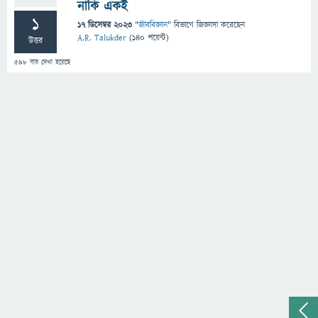
নাকি একই
1
17 ডিসেম্বর 2023
"
জীববিজ্ঞান
" বিভাগে
জিজ্ঞাসা
করেছেন
A.R. Talukder
(
140
পয়েন্ট)
উত্তর
598
বার দেখা হয়েছে