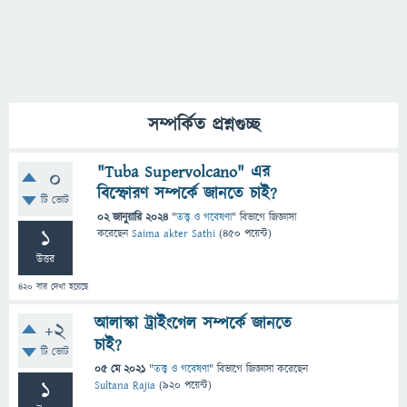
সম্পর্কিত প্রশ্নগুচ্ছ
"Tuba Supervolcano" এর
0
বিস্ফোরণ সম্পর্কে জানতে চাই?
টি ভোট
02 জানুয়ারি 2024
"
তত্ত্ব ও গবেষণা
" বিভাগে
জিজ্ঞাসা
1
করেছেন
Saima akter Sathi
(
450
পয়েন্ট)
উত্তর
420
বার দেখা হয়েছে
আলাস্কা ট্রাইংগেল সম্পর্কে জানতে
+2
চাই?
টি ভোট
05 মে 2021
"
তত্ত্ব ও গবেষণা
" বিভাগে
জিজ্ঞাসা
করেছেন
1
Sultana Rajia
(
920
পয়েন্ট)