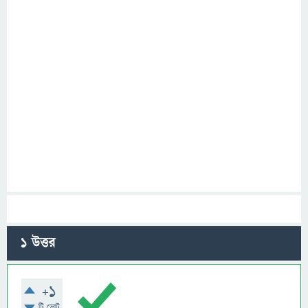
1
উত্তর
+1
টি ভোট