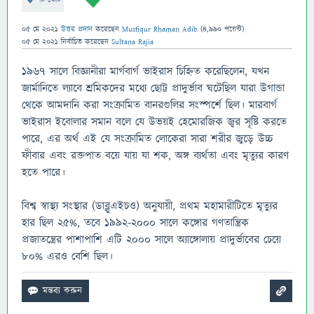
05 মে 2021
উত্তর প্রদান
করেছেন
Musfiqur Rhaman Adib
(
4,990
পয়েন্ট)
05 মে 2021
নির্বাচিত
করেছেন
Sultana Rajia
১৯৬৭ সালে বিজ্ঞানীরা মার্গবার্গ ভাইরাস চিহ্নিত করেছিলেন, যখন
জার্মানিতে ল্যাবে শ্রমিকদের মধ্যে ছোট্ট প্রাদুর্ভাব ঘটেছিল যারা উগান্ডা
থেকে আমদানি করা সংক্রামিত বানরগুলির সংস্পর্শে ছিল। মারবার্গ
ভাইরাস ইবোলার সমান বলে যে উভয়ই হেমোরজিক জ্বর সৃষ্টি করতে
পারে, এর অর্থ এই যে সংক্রামিত লোকেরা সারা শরীর জুড়ে উচ্চ
ফীবার এবং রক্তপাত বয়ে যায় যা শক, অঙ্গ ব্যর্থতা এবং মৃত্যুর কারণ
হতে পারে।
বিশ্ব স্বাস্থ্য সংস্থার (ডাব্লুএইচও) অনুযায়ী, প্রথম মহামারীটিতে মৃত্যুর
হার ছিল ২৫%, তবে ১৯৯২-২০০০ সালে কঙ্গোর গণতান্ত্রিক
প্রজাতন্ত্রের পাশাপাশি এটি ২০০০ সালে অ্যাঙ্গোলায় প্রাদুর্ভাবের চেয়ে
৮০% এরও বেশি ছিল।