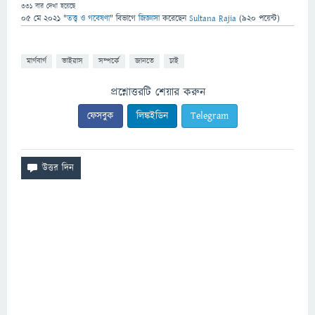
331
বার দেখা হয়েছে
05 মে 2021
"
তত্ত্ব ও গবেষণা
" বিভাগে
জিজ্ঞাসা
করেছেন
Sultana Rajia
(
920
পয়েন্ট)
মার্গবার্গ
ভাইরাস
সম্পর্কে
জানতে
চাই
প্রশ্নোত্তরটি শেয়ার করুন
ফেসবুক
লিঙ্কইডিন
Telegram