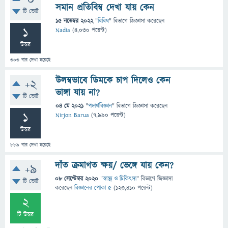
0
সমান প্রতিবিম্ব দেখা যায় কেন
টি ভোট
15 নভেম্বর 2022
"
বিবিধ
" বিভাগে
জিজ্ঞাসা
করেছেন
1
Nadia
(
4,030
পয়েন্ট)
উত্তর
303
বার দেখা হয়েছে
উলম্বভাবে ডিমকে চাপ দিলেও কেন
+2
ভাঙ্গা যায় না?
টি ভোট
04 মে 2021
"
পদার্থবিজ্ঞান
" বিভাগে
জিজ্ঞাসা
করেছেন
1
Nirjon Barua
(
7,990
পয়েন্ট)
উত্তর
889
বার দেখা হয়েছে
দাঁত ক্রমাগত ক্ষয়/ ভেঙ্গে যায় কেন?
+9
08 সেপ্টেম্বর 2020
"
স্বাস্থ্য ও চিকিৎসা
" বিভাগে
জিজ্ঞাসা
টি ভোট
করেছেন
বিজ্ঞানের পোকা ৫
(
123,410
পয়েন্ট)
2
টি উত্তর