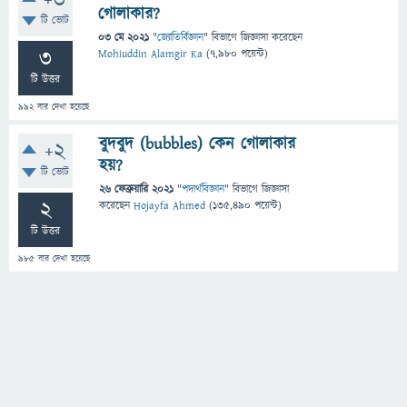
+3
গোলাকার?
টি ভোট
03 মে 2021
"
জ্যোতির্বিজ্ঞান
" বিভাগে
জিজ্ঞাসা
করেছেন
3
Mohiuddin Alamgir Ka
(
7,980
পয়েন্ট)
টি উত্তর
992
বার দেখা হয়েছে
বুদবুদ (bubbles) কেন গোলাকার
+2
হয়?
টি ভোট
26 ফেব্রুয়ারি 2021
"
পদার্থবিজ্ঞান
" বিভাগে
জিজ্ঞাসা
2
করেছেন
Hojayfa Ahmed
(
135,490
পয়েন্ট)
টি উত্তর
985
বার দেখা হয়েছে