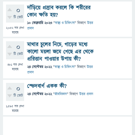
দাঁড়িয়ে প্রস্রাব করলে কি শরীরের
0
কোন ক্ষতি হয়?
টি ভোট
10 ফেব্রুয়ারি 2023
"
স্বাস্থ্য ও চিকিৎসা
" বিভাগে
উত্তর
2,052
বার দেখা
প্রদান
হয়েছে
মাথার চুলের নিচে, গাড়ের মধ্যে
0
কালো ময়লা জমে গেছে এর থেকে
টি ভোট
প্ররিত্তান পাওয়ার উপায় কী?
481
বার দেখা
24 সেপ্টেম্বর 2022
"
স্বাস্থ্য ও চিকিৎসা
" বিভাগে
উত্তর
হয়েছে
প্রদান
স্ভেদবার্গ একক কী?
0
24 সেপ্টেম্বর 2022
"
জীববিজ্ঞান
" বিভাগে
উত্তর প্রদান
টি ভোট
1,595
বার দেখা
হয়েছে