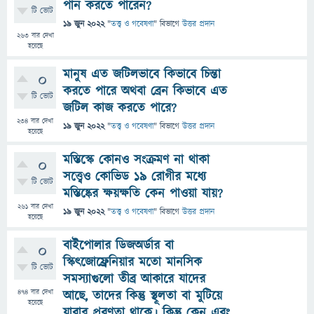
পান করতে পারেন?
টি ভোট
19 জুন 2022
"
তত্ত্ব ও গবেষণা
" বিভাগে
উত্তর প্রদান
263
বার দেখা
হয়েছে
মানুষ এত জটিলভাবে কিভাবে চিন্তা
0
করতে পারে অথবা ব্রেন কিভাবে এত
টি ভোট
জটিল কাজ করতে পারে?
234
বার দেখা
19 জুন 2022
"
তত্ত্ব ও গবেষণা
" বিভাগে
উত্তর প্রদান
হয়েছে
মস্তিস্কে কোনও সংক্রমণ না থাকা
0
সত্ত্বেও কোভিড 19 রোগীর মধ্যে
টি ভোট
মস্তিষ্কের ক্ষয়ক্ষতি কেন পাওয়া যায়?
261
বার দেখা
19 জুন 2022
"
তত্ত্ব ও গবেষণা
" বিভাগে
উত্তর প্রদান
হয়েছে
বাইপোলার ডিজঅর্ডার বা
0
স্কিৎজোফ্রেনিয়ার মতো মানসিক
টি ভোট
সমস্যাগুলো তীব্র আকারে যাদের
474
বার দেখা
আছে, তাদের কিন্তু স্থূলতা বা মুটিয়ে
হয়েছে
যাবার প্রবণতা থাকে। কিন্তু কেন এবং