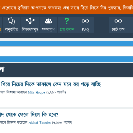
তির প্রশ্নোত্তর দুনিয়ায় আপনাকে স্বাগতম! প্রশ্ন-উত্তর দিয়ে জিতে নিন পুরস্কার, বিস্ত
!
অনুত্তরিত
বিভাগসমূহ
সদস্যবৃন্দ
প্রশ্ন করুন
FAQ
চ্যাট রুম
ুলো
দে গিয়ে নিচের দিকে তাকালে কেন মনে হয় পড়ে যাচ্ছি
ভাগে
জিজ্ঞাসা
করেছেন
Mila Hoque
(
1,260
পয়েন্ট)
 ছাদ থেকে ফেলে দিলে কি হবে?
িভাগে
জিজ্ঞাসা
করেছেন
Nishat Tasnim
(
7,950
পয়েন্ট)