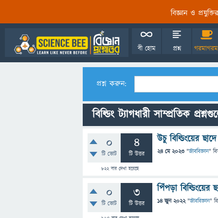
বিজ্ঞান ও প্রযুক্
বী হোম
প্রশ্ন
গরমাগরম
প্রশ্ন করুন:
বিল্ডিং ট্যাগধারী সাম্প্রতিক প্রশ্নগ
উচু বিল্ডিংয়ের ছা
0
4
24 মে 2023
"
জীববিজ্ঞান
" বি
টি ভোট
টি উত্তর
822
বার দেখা হয়েছে
পিঁপড়া বিল্ডিংয়ের
0
3
14 জুন 2022
"
জীববিজ্ঞান
" ব
টি ভোট
টি উত্তর