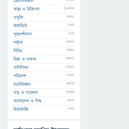
জ্যোতির্বিজ্ঞান
(1,989)
স্বাস্থ্য ও চিকিৎসা
(736)
প্রযুক্তি
(67)
আইকিউ
(81)
সৃজনশীলতা
(388)
লাইফ
(749)
বিবিধ
(385)
চিন্তা ও দক্ষতা
(620)
প্রাণিবিদ্যা
(225)
পরিবেশ
(487)
মনোবিজ্ঞান
(669)
তত্ত্ব ও গবেষণা
(112)
বাংলাদেশ ও বিশ্ব
(62)
মিথোলজি