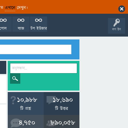
ারিত
এখানে
দেখুন।
পোল
ব্যাজ
টপ ইউজার
লগ ইন
10,988
18,690
টি প্রশ্ন
টি উত্তর
4,750
890,058