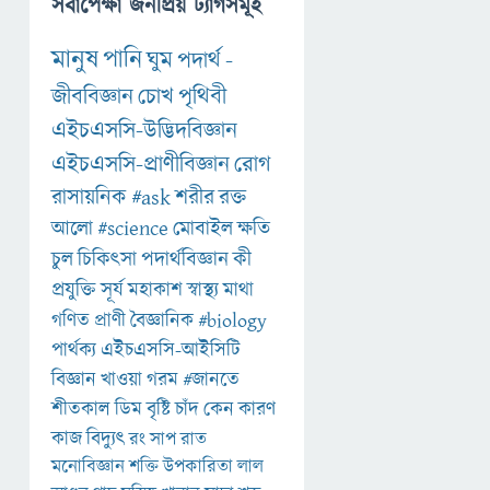
সর্বাপেক্ষা জনপ্রিয় ট্যাগসমূহ
মানুষ
পানি
ঘুম
পদার্থ
-
জীববিজ্ঞান
চোখ
পৃথিবী
এইচএসসি-উদ্ভিদবিজ্ঞান
এইচএসসি-প্রাণীবিজ্ঞান
রোগ
রাসায়নিক
#ask
শরীর
রক্ত
আলো
#science
মোবাইল
ক্ষতি
চুল
চিকিৎসা
পদার্থবিজ্ঞান
কী
প্রযুক্তি
সূর্য
মহাকাশ
স্বাস্থ্য
মাথা
গণিত
প্রাণী
বৈজ্ঞানিক
#biology
পার্থক্য
এইচএসসি-আইসিটি
বিজ্ঞান
খাওয়া
গরম
#জানতে
শীতকাল
ডিম
বৃষ্টি
চাঁদ
কেন
কারণ
কাজ
বিদ্যুৎ
রং
সাপ
রাত
মনোবিজ্ঞান
শক্তি
উপকারিতা
লাল