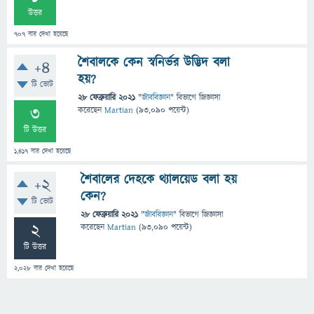
উত্তর
707
বার দেখা হয়েছে
শৈবালকে কেন স্বনির্ভর উদ্ভিদ বলা
+4
হয়?
টি ভোট
28 ফেব্রুয়ারি 2021
"
জীববিজ্ঞান
" বিভাগে
জিজ্ঞাসা
3
করেছেন
Martian
(
93,090
পয়েন্ট)
টি উত্তর
1,417
বার দেখা হয়েছে
শৈবালের দেহকে থ্যালয়েড বলা হয়
+2
কেন?
টি ভোট
28 ফেব্রুয়ারি 2021
"
জীববিজ্ঞান
" বিভাগে
জিজ্ঞাসা
2
করেছেন
Martian
(
93,090
পয়েন্ট)
টি উত্তর
2,028
বার দেখা হয়েছে