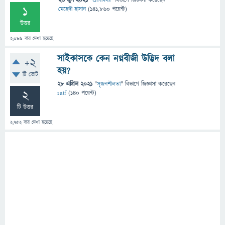
23 জুন 2021
"
প্রাণিবিদ্যা
" বিভাগে
জিজ্ঞাসা
করেছেন
1
মেহেদী হাসান
(
141,860
পয়েন্ট)
উত্তর
2,089
বার দেখা হয়েছে
সাইকাসকে কেন নগ্নবীজী উদ্ভিদ বলা
+2
হয়?
টি ভোট
28 এপ্রিল 2021
"
সৃজনশীলতা
" বিভাগে
জিজ্ঞাসা
করেছেন
2
saif
(
140
পয়েন্ট)
টি উত্তর
2,752
বার দেখা হয়েছে