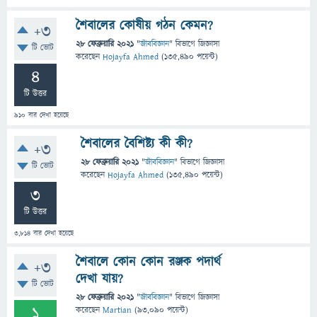
শৈবালের কোষীয় গঠন কেমন?
+3
28 ফেব্রুয়ারি 2021
"
জীববিজ্ঞান
" বিভাগে
জিজ্ঞাসা
টি ভোট
করেছেন
Hojayfa Ahmed
(
135,490
পয়েন্ট)
4
টি উত্তর
910
বার দেখা হয়েছে
শৈবালের বৈশিষ্ট্য কী কী?
+3
28 ফেব্রুয়ারি 2021
"
জীববিজ্ঞান
" বিভাগে
জিজ্ঞাসা
টি ভোট
করেছেন
Hojayfa Ahmed
(
135,490
পয়েন্ট)
3
টি উত্তর
3,814
বার দেখা হয়েছে
শৈবালে কোন কোন রঞ্জক পদার্থ
+3
দেখা যায়?
টি ভোট
28 ফেব্রুয়ারি 2021
"
জীববিজ্ঞান
" বিভাগে
জিজ্ঞাসা
1
করেছেন
Martian
(
93,090
পয়েন্ট)