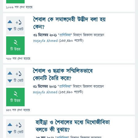
1,089
বার দেখা হয়েছে
শৈবাল কে সমাঙ্গদেহী উদ্ভীদ বলা হয়
+1
কেন?
টি ভোট
31 ডিসেম্বর 2021
"
প্রাণিবিদ্যা
" বিভাগে
জিজ্ঞাসা
করেছেন
2
Hojayfa Ahmed
(
135,490
পয়েন্ট)
টি উত্তর
768
বার দেখা হয়েছে
শৈবাল ও ছত্রাক সম্মিলিতভাবে
+1
কোনটি তৈরি করে?
টি ভোট
31 ডিসেম্বর 2021
"
প্রাণিবিদ্যা
" বিভাগে
জিজ্ঞাসা
করেছেন
2
Hojayfa Ahmed
(
135,490
পয়েন্ট)
টি উত্তর
437
বার দেখা হয়েছে
হাইড্রা ও শৈবালের মধ্যে মিথোজীবিতা
+1
বলতে কী বুঝায়?
টি ভোট